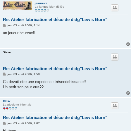
jeanreve
La langue bien déliée
Re: Atelier fabrication et déco de didg"Lewis Burn"
M
jeu. 03 août 2006, 1:14
e
s
un joueur heureux!!!
s
a
g
e
Steinz
Re: Atelier fabrication et déco de didg"Lewis Burn"
M
jeu. 03 août 2006, 1:58
e
s
Ca devait etre une experience trèsenrichissante!!
s
Un petit son peut etre??
a
g
e
GGW
La pipelette infernale
Re: Atelier fabrication et déco de didg"Lewis Burn"
M
jeu. 03 août 2006, 2:07
e
s
Hi there