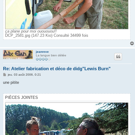
ça plane pour moi ouououou!!
DCP_2581.jpg (147.23 Kio) Consulté 34499 fois
jeanreve
La langue bien déliée
Re: Atelier fabrication et déco de didg"Lewis Burn"
M
jeu. 03 août 2006, 0:21
e
s
une pitite
s
a
g
e
PIÈCES JOINTES