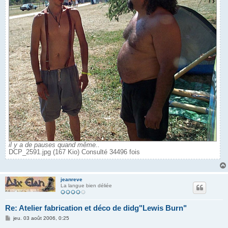
il y a de pauses quand même..
DCP_2591.jpg (167 Kio) Consulté 34496 fois
jeanreve
La langue bien déliée
Re: Atelier fabrication et déco de didg"Lewis Burn"
M
jeu. 03 août 2006, 0:25
e