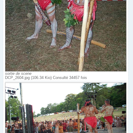
sortie de scene
DCP_2604.jpg (106.34 Kio) Consulté 34457 fois