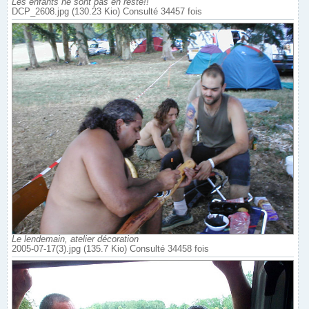
Les enfants ne sont pas en reste!!
DCP_2608.jpg (130.23 Kio) Consulté 34457 fois
Le lendemain, atelier décoration
2005-07-17(3).jpg (135.7 Kio) Consulté 34458 fois