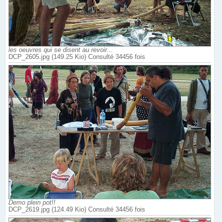
les oeuvres qui se disent au revoir...
DCP_2605.jpg (149.25 Kio) Consulté 34456 fois
Demo plein pot!!
DCP_2619.jpg (124.49 Kio) Consulté 34456 fois