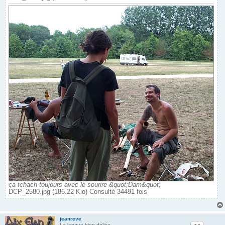
ça tchach toujours avec le sourire &quot;Dam&quot;
DCP_2580.jpg (186.22 Kio) Consulté 34491 fois
jeanreve
La langue bien déliée