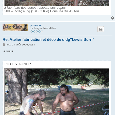
il faut faire des copos toujours des copos
2005-07-16(8).jpg (131.63 Kio) Consulté 34512 fois
jeanreve
La langue bien déliée
Re: Atelier fabrication et déco de didg"Lewis Burn"
M
jeu. 03 août 2006, 0:13
e
s
la suite
s
a
g
e
PIÈCES JOINTES