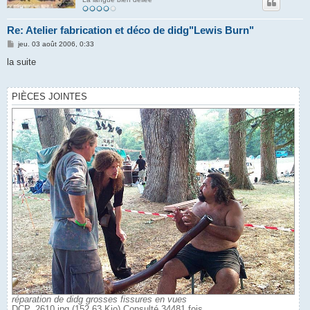
Re: Atelier fabrication et déco de didg"Lewis Burn"
M
jeu. 03 août 2006, 0:33
e
s
la suite
s
a
g
e
PIÈCES JOINTES
réparation de didg grosses fissures en vues
DCP_2610.jpg (152.63 Kio) Consulté 34481 fois