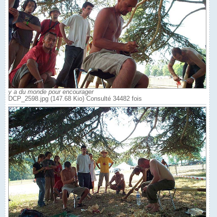
y a du monde pour encourager
DCP_2598.jpg (147.68 Kio) Consulté 34482 fois