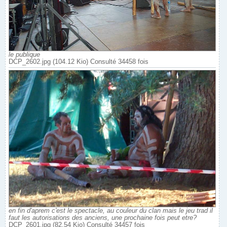
le publique
DCP_2602.jpg (104.12 Kio) Consulté 34458 fois
en fin d'aprem c'est le spectacle, au couleur du clan mais le jeu trad il
faut les autorisations des anciens, une prochaine fois peut etre?
DCP_2601.jpg (82.54 Kio) Consulté 34457 fois