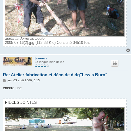
aprés la demo au boulo
2005-07-16(2).jpg (113.38 Kio) Consulté 34510 fois
jeanreve
La langue bien déliée
Re: Atelier fabrication et déco de didg"Lewis Burn"
M
jeu. 03 août 2006, 0:15
e
s
encore une
s
a
g
e
PIÈCES JOINTES