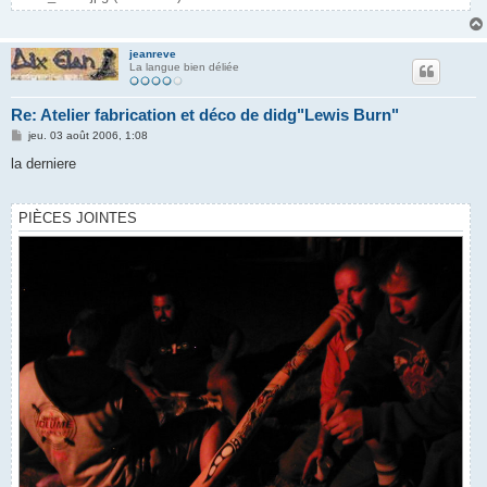
jeanreve
La langue bien déliée
Re: Atelier fabrication et déco de didg"Lewis Burn"
M
jeu. 03 août 2006, 1:08
e
s
la derniere
s
a
g
e
PIÈCES JOINTES