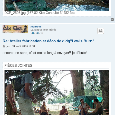
DCP_2593.jpg (167.82 Kio) Consulté 34482 fois
jeanreve
La langue bien déliée
Re: Atelier fabrication et déco de didg"Lewis Burn"
M
jeu. 03 août 2006, 0:58
e
s
encore une serie, c'est moins long à envoyer!! je débute!
s
a
g
e
PIÈCES JOINTES