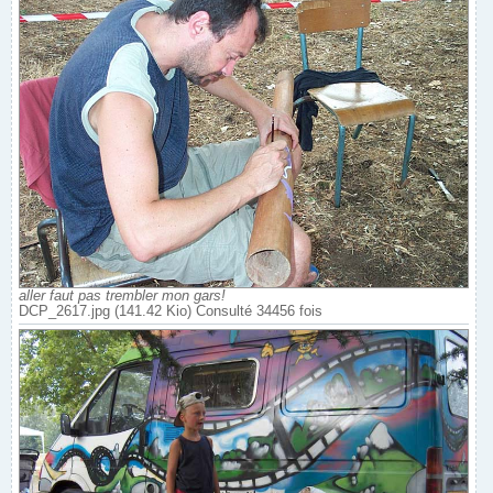
aller faut pas trembler mon gars!
DCP_2617.jpg (141.42 Kio) Consulté 34456 fois