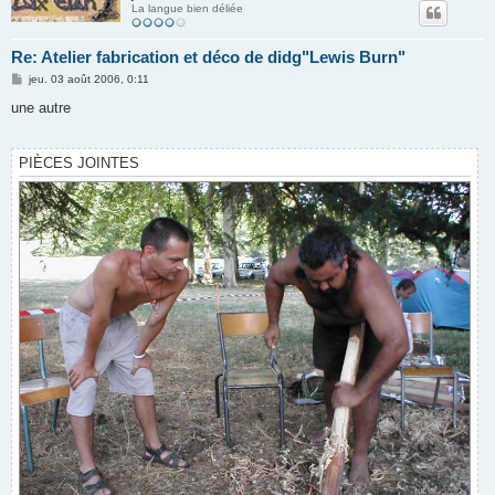
La langue bien déliée
Re: Atelier fabrication et déco de didg"Lewis Burn"
M
jeu. 03 août 2006, 0:11
e
s
une autre
s
a
g
e
PIÈCES JOINTES