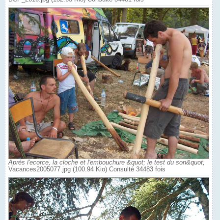
Aprés l'ecorce, la cloche et l'embouchure &quot; le test du son&quot;
Vacances2005077.jpg (100.94 Kio) Consulté 34483 fois