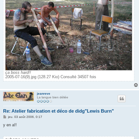
ça boss hard!!
2005-07-16(9).jpg (128.27 Kio) Consulté 34507 fois
jeanreve
La langue bien déliée
Re: Atelier fabrication et déco de didg"Lewis Burn"
M
jeu. 03 août 2006, 0:17
e
s
y en a!!
s
a
g
e