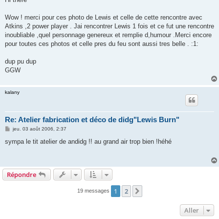
s
a
g
Wow ! merci pour ces photo de Lewis et celle de cette rencontre avec
e
Atkins ,2 power player . Jai rencontrer Lewis 1 fois et ce fut une rencontre
inoubliable ,quel personnage genereux et remplie d,humour .Merci encore
pour toutes ces photos et celle pres du feu sont aussi tres belle . :1:
dup pu dup
GGW
kalany
Re: Atelier fabrication et déco de didg"Lewis Burn"
M
jeu. 03 août 2006, 2:37
e
s
sympa le tit atelier de andidg !! au grand air trop bien !héhé
s
a
g
e
Répondre
1
2
Suivant
19 messages
Aller