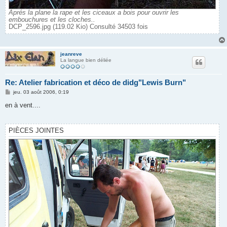
Aprés la plane la rape et les ciceaux a bois pour ouvrir les
embouchures et les cloches..
DCP_2596.jpg (119.02 Kio) Consulté 34503 fois
jeanreve
La langue bien déliée
Re: Atelier fabrication et déco de didg"Lewis Burn"
M
jeu. 03 août 2006, 0:19
e
s
en à vent....
s
a
g
e
PIÈCES JOINTES