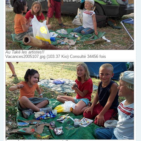
Au Také les artistes!!
Vacances2005107.jpg (103.37 Kio) Consulté 34456 fois