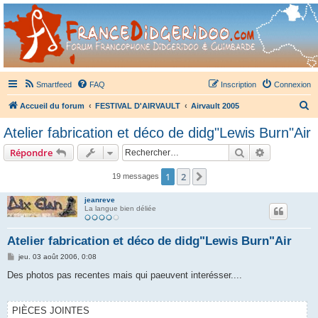
France Didgeridoo
Didgeridoo et Guimbarde sur France Didgeridoo - retrouvez la communauté.
Smartfeed
FAQ
Inscription
Connexion
R
Accueil du forum
FESTIVAL D'AIRVAULT
Airvault 2005
e
Atelier fabrication et déco de didg"Lewis Burn"Air
c
Rechercher
Recherche 
Répondre
h
e
1
2
Suivant
19 messages
r
jeanreve
c
La langue bien déliée
h
Atelier fabrication et déco de didg"Lewis Burn"Air
e
M
jeu. 03 août 2006, 0:08
r
e
s
Des photos pas recentes mais qui paeuvent interésser....
s
a
g
e
PIÈCES JOINTES