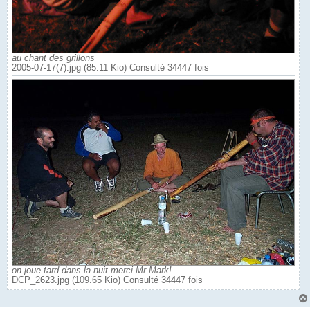
au chant des grillons
2005-07-17(7).jpg (85.11 Kio) Consulté 34447 fois
on joue tard dans la nuit merci Mr Mark!
DCP_2623.jpg (109.65 Kio) Consulté 34447 fois