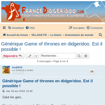
France Didgeridoo
Didgeridoo et Guimbarde sur France Didgeridoo - retrouvez la communauté.
Smartfeed
FAQ
Inscription
Connexion
R
Accueil du forum
VILLAGE FD
Le bistro
Instruments du monde
e
Générique Game of thrones en didgeridoo. Est il
c
possible !
h
Rechercher
Recherche 
Répondre
e
5 messages • Page
1
sur
1
r
fred2019
c
Le timide||La timide
h
e
Générique Game of thrones en didgeridoo. Est il
possible !
r
M
mer. 03 avr. 2019, 22:48
e
s
Salut les gars,
s
a
g