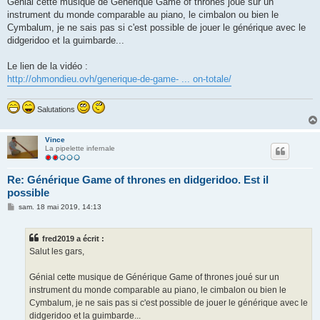
Génial cette musique de Générique Game of thrones joué sur un
e
instrument du monde comparable au piano, le cimbalon ou bien le
Cymbalum, je ne sais pas si c'est possible de jouer le générique avec le
didgeridoo et la guimbarde...
Le lien de la vidéo :
http://ohmondieu.ovh/generique-de-game- ... on-totale/
Salutations
Vince
La pipelette infernale
Re: Générique Game of thrones en didgeridoo. Est il
possible
M
sam. 18 mai 2019, 14:13
e
s
s
fred2019 a écrit :
a
g
Salut les gars,
e
Génial cette musique de Générique Game of thrones joué sur un
instrument du monde comparable au piano, le cimbalon ou bien le
Cymbalum, je ne sais pas si c'est possible de jouer le générique avec le
didgeridoo et la guimbarde...