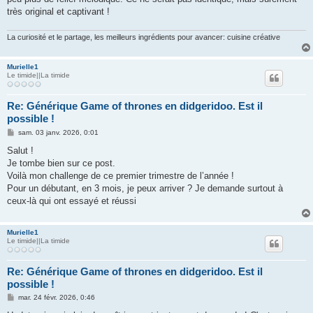
très original et captivant !
La curiosité et le partage, les meilleurs ingrédients pour avancer: cuisine créative
Murielle1
Le timide||La timide
Re: Générique Game of thrones en didgeridoo. Est il
possible !
M
sam. 03 janv. 2026, 0:01
e
s
Salut !
s
Je tombe bien sur ce post.
a
g
Voilà mon challenge de ce premier trimestre de l’année !
e
Pour un débutant, en 3 mois, je peux arriver ? Je demande surtout à
ceux-là qui ont essayé et réussi
Murielle1
Le timide||La timide
Re: Générique Game of thrones en didgeridoo. Est il
possible !
M
mar. 24 févr. 2026, 0:46
e