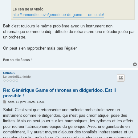
Le lien de la vidéo :
http://ohmondieu.ovh/generique-de-game- ... on-totale/
Bah c'est toujours le même problème avec un instrument non
chromatique comme le didj : difficile de retranscrire une mélodie jouée par
un orchestre.
On peut s'en rapprocher mais pas l'égaler.
Bon souffle à tous !
Chico06
Le timide||La timide
Re: Générique Game of thrones en didgeridoo. Est il
possible !
M
sam. 11 janv. 2025, 11:31
e
s
Salut! C’est vrai que retranscrire une mélodie orchestrale avec un
s
instrument comme le didgeridoo, qui n’est pas chromatique, pose des
a
g
limites. Mais on peut jouer sur les harmoniques, les rythmes et les effets
e
pour recréer l’atmosphère épique du générique. Avec une guimbarde en
complément, il y aurait moyen d’ajouter des tonalités intéressantes et un
peu plus de relief mélodique. Ce ne serait pas identique, mais sûrement