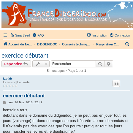
France Didgeridoo
Didgeridoo et Guimbarde sur France Didgeridoo - retrouvez la communauté.
Smartfeed
FAQ
Inscription
Connexion
R
Accueil du forum
DIDGERIDOO
Conseils techniques didgeridoo
Respiration Circulaire (RC)
e
exercice débutant
c
Rechercher
Recherche 
Répondre
h
5 messages • Page
1
sur
1
e
fabfab
r
Le timide||La timide
c
h
exercice débutant
e
M
ven. 26 févr. 2016, 22:47
e
r
s
bonsoir a tous,
s
débutant dans le domaine du didgeridoo, je ne peut pas en jouer tout les
a
g
jours (voisinage) et donc ne progresse pas trés vite. Je me demandais si
e
il n'existais pas des exercices que l'on pourrait pratiquer tout les jours
pour muscler les lèvres et le diaphragme?