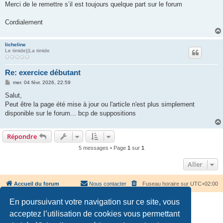
Merci de le remettre s’il est toujours quelque part sur le forum
Cordialement
licheline
Le timide||La timide
Re: exercice débutant
M
mer. 04 févr. 2026, 22:59
e
s
Salut,
s
Peut être la page été mise à jour ou l'article n'est plus simplement
a
g
disponible sur le forum... bcp de suppositions
e
Répondre
5 messages • Page
1
sur
1
Aller
Accueil du forum
Nous contacter
Fuseau horaire sur
UTC+02:00
En poursuivant votre navigation sur ce site, vous
acceptez l’utilisation de cookies vous permettant