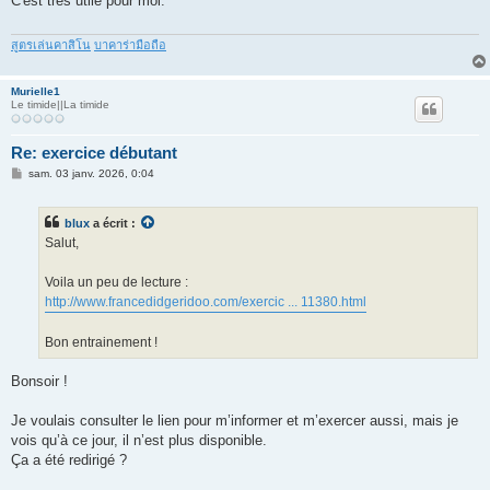
C'est très utile pour moi.
a
g
e
สูตรเล่นคาสิโน
บาคาร่ามือถือ
Murielle1
Le timide||La timide
Re: exercice débutant
M
sam. 03 janv. 2026, 0:04
e
s
s
blux
a écrit :
a
g
Salut,
e
Voila un peu de lecture :
http://www.francedidgeridoo.com/exercic ... 11380.html
Bon entrainement !
Bonsoir !
Je voulais consulter le lien pour m’informer et m’exercer aussi, mais je
vois qu’à ce jour, il n’est plus disponible.
Ça a été redirigé ?