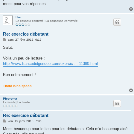
merci pour vos réponses
blux
Le causeur confirmé||La causeuse confirmée
Re: exercice débutant
M
sam. 27 févr. 2016, 0:17
e
s
Salut,
s
a
g
Voila un peu de lecture :
e
http://www.francedidgeridoo.com/exercic ... 11380.html
Bon entrainement !
There is no spoon
Picoronut
Le timide||La timide
Re: exercice débutant
M
ven. 19 janv. 2018, 7:35
e
s
Merci beaucoup pour le lien pour les débutants. Cela m'a beaucoup aidé.
s