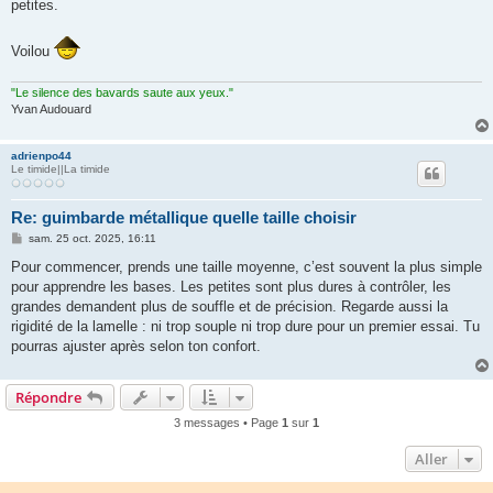
petites.
Voilou
"Le silence des bavards saute aux yeux."
Yvan Audouard
adrienpo44
Le timide||La timide
Re: guimbarde métallique quelle taille choisir
M
sam. 25 oct. 2025, 16:11
e
s
Pour commencer, prends une taille moyenne, c’est souvent la plus simple
s
pour apprendre les bases. Les petites sont plus dures à contrôler, les
a
g
grandes demandent plus de souffle et de précision. Regarde aussi la
e
rigidité de la lamelle : ni trop souple ni trop dure pour un premier essai. Tu
pourras ajuster après selon ton confort.
Répondre
3 messages • Page
1
sur
1
Aller