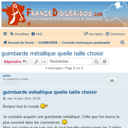
France Didgeridoo
Didgeridoo et Guimbarde sur France Didgeridoo - retrouvez la communauté.
Smartfeed
FAQ
Inscription
Connexion
R
Accueil du forum
GUIMBARDE
Conseils techniques guimbarde
e
guimbarde métallique quelle taille choisir
c
Rechercher
Recherche 
Répondre
h
3 messages • Page
1
sur
1
e
julieh
r
Le timide||La timide
c
h
guimbarde métallique quelle taille choisir
e
M
mar. 11 janv. 2011, 20:52
e
r
s
Bonjour tout le monde
s
a
g
Je souhaite acquérir une guimbarde métallique. Celle que l'on trouve le
e
plus souvent dans les commerces.
Mais par contre je ne sais pas du tout laquelle choisir parmi les 3 tailles