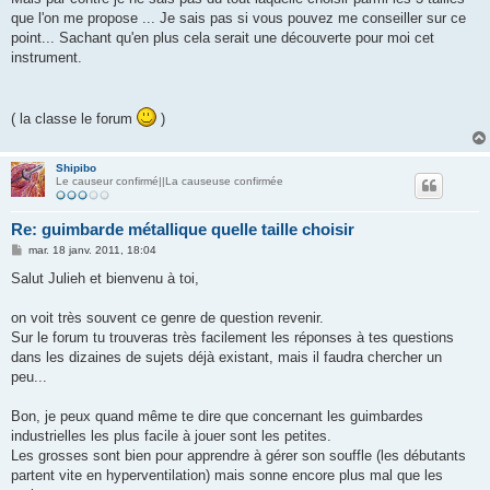
que l'on me propose ... Je sais pas si vous pouvez me conseiller sur ce
point... Sachant qu'en plus cela serait une découverte pour moi cet
instrument.
( la classe le forum
)
Shipibo
Le causeur confirmé||La causeuse confirmée
Re: guimbarde métallique quelle taille choisir
M
mar. 18 janv. 2011, 18:04
e
s
Salut Julieh et bienvenu à toi,
s
a
g
on voit très souvent ce genre de question revenir.
e
Sur le forum tu trouveras très facilement les réponses à tes questions
dans les dizaines de sujets déjà existant, mais il faudra chercher un
peu...
Bon, je peux quand même te dire que concernant les guimbardes
industrielles les plus facile à jouer sont les petites.
Les grosses sont bien pour apprendre à gérer son souffle (les débutants
partent vite en hyperventilation) mais sonne encore plus mal que les