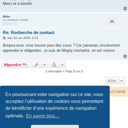
Merci et à bientôt.
Bubu
Le timide||La timide
Re: Recherche de contact
M
mer. 02 avr. 2025, 2:23
e
s
Bonjour,avez vous trouver pour des cours ? Car j'aimerais sincèrement
s
apprendre le didgeridoo.. je suis de Magny montarlot, on est voisins
a
g
e
Répondre
2 messages • Page
1
sur
1
Aller
Accueil du forum
Nous contacter
Fuseau horaire sur
UTC+02:00
En poursuivant votre navigation sur ce site, vous
acceptez l’utilisation de cookies vous permettant
de bénéficier d’une expérience de navigation
optimale.
En savoir plus…
Développé par
phpBB
® Forum Software © phpBB Limited
Traduction française officielle
©
Qiaeru