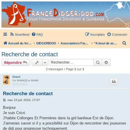
France Didgeridoo
Didgeridoo et Guimbarde sur France Didgeridoo - retrouvez la communauté.
Smartfeed
FAQ
Inscription
Connexion
R
Accueil du forum
DIDGERIDOO
Associations Françaises de Didgeridoo
"A bout de souffle" (Dijon 21)
e
Recherche de contact
c
Rechercher
Recherche 
Répondre
h
2 messages • Page
1
sur
1
e
Cricri
r
Le timide||La timide
c
h
Recherche de contact
e
M
mar. 23 juil. 2024, 17:07
e
r
s
Bonjour.
s
Je suis Cricri.
a
g
J'habite Collonges Et Premières dans la grd banlieue Est de Dijon.
e
J'aimerais savoir si il y a possibilité sur Dijon de rencontrer des joueurses
de didj pour progresser techniquement.