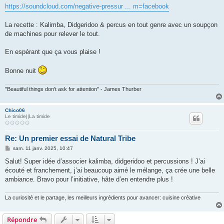
https://soundcloud.com/negative-pressur ... m=facebook
La recette : Kalimba, Didgeridoo & percus en tout genre avec un soupçon
de machines pour relever le tout.
En espérant que ça vous plaise !
Bonne nuit
"Beautiful things don't ask for attention" - James Thurber
Chico06
Le timide||La timide
Re: Un premier essai de Natural Tribe
M
sam. 11 janv. 2025, 10:47
e
s
Salut! Super idée d’associer kalimba, didgeridoo et percussions ! J’ai
s
écouté et franchement, j’ai beaucoup aimé le mélange, ça crée une belle
a
g
ambiance. Bravo pour l’initiative, hâte d’en entendre plus !
e
La curiosité et le partage, les meilleurs ingrédients pour avancer: cuisine créative
Répondre