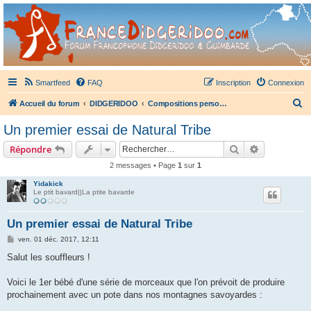
France Didgeridoo
Didgeridoo et Guimbarde sur France Didgeridoo - retrouvez la communauté.
Smartfeed
FAQ
Inscription
Connexion
R
Accueil du forum
DIDGERIDOO
Compositions personnelles didgeridoo
e
Un premier essai de Natural Tribe
c
Rechercher
Recherche 
Répondre
h
2 messages • Page
1
sur
1
e
Yidakick
r
Le ptit bavard||La ptite bavarde
c
h
Un premier essai de Natural Tribe
e
M
ven. 01 déc. 2017, 12:11
e
r
s
Salut les souffleurs !
s
a
g
Voici le 1er bébé d'une série de morceaux que l'on prévoit de produire
e
prochainement avec un pote dans nos montagnes savoyardes :