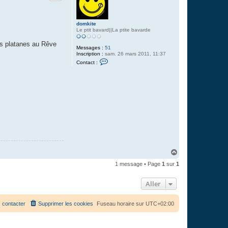
domkite
Le ptit bavard||La ptite bavarde
es platanes au Rêve
Messages :
51
Inscription :
sam. 26 mars 2011, 11:37
C
Contact :
o
n
t
a
c
t
e
r
d
o
m
k
i
t
e
H
a
1 message • Page
1
sur
1
u
t
Aller
 contacter
Supprimer les cookies
Fuseau horaire sur
UTC+02:00