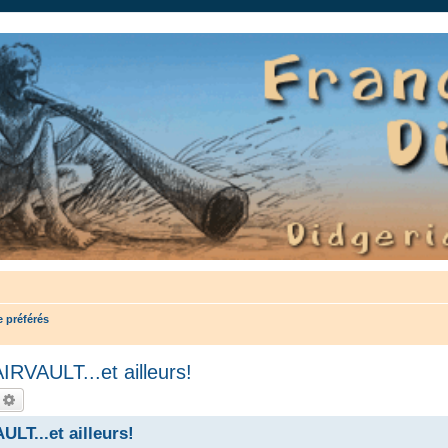
auté.
 préférés
AULT...et ailleurs!
echercher
Recherche avancée
...et ailleurs!