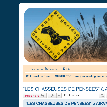
France Didgeridoo
Didgeridoo et Guimbarde sur France Didgeridoo - retrouvez la commun
Raccourcis
Smartfeed
FAQ
Accueil du forum
GUIMBARDE
Vos joueurs de guimbarde
"LES CHASSEUSES DE PENSEES" à AIRV
R
Répondre
"LES CHASSEUSES DE PENSEES" à AIRVAULT