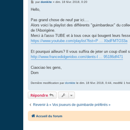
M
par
domkite
»
dim. 18 févr. 2018, 0:20
e
s
Hello,
s
a
g
Pas grand chose de neuf par ici....
e
Alors voici la playlist des différents "guimbardeux" du 
de l'Aborigène.
Merci à l'asso TUBE et à tous ceux qui bougent leurs fess
https://www.youtube.com/playlist?list=P ... XbdFMTO33a
Et pourquoi ailleurs? Il vous suffira de jeter un coup d'oe
http://www.francedidgeridoo.com/dents-l ... 95186df471
Ciaociao les gens,
Dom
Dernière modification par
domkite
le dim. 18 févr. 2018, 0:44, modifié 1 foi
Répondre
Revenir à « Vos joueurs de guimbarde préférés »
Accueil du forum