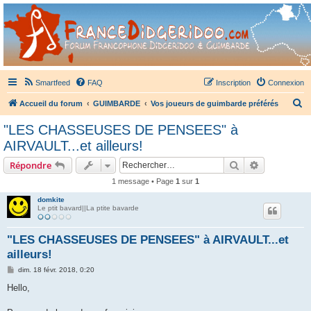
France Didgeridoo
Didgeridoo et Guimbarde sur France Didgeridoo - retrouvez la communauté.
Smartfeed
FAQ
Inscription
Connexion
R
Accueil du forum
GUIMBARDE
Vos joueurs de guimbarde préférés
e
"LES CHASSEUSES DE PENSEES" à
c
AIRVAULT...et ailleurs!
h
Rechercher
Recherche 
Répondre
e
1 message • Page
1
sur
1
r
domkite
c
Le ptit bavard||La ptite bavarde
h
e
"LES CHASSEUSES DE PENSEES" à AIRVAULT...et
ailleurs!
r
M
dim. 18 févr. 2018, 0:20
e
s
Hello,
s
a
g