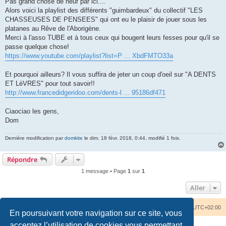
Pas grand chose de neuf par ici....
e
Alors voici la playlist des différents "guimbardeux" du collectif "LES
CHASSEUSES DE PENSEES" qui ont eu le plaisir de jouer sous les
platanes au Rêve de l'Aborigène.
Merci à l'asso TUBE et à tous ceux qui bougent leurs fesses pour qu'il se
passe quelque chose!
https://www.youtube.com/playlist?list=P ... XbdFMTO33a
Et pourquoi ailleurs? Il vous suffira de jeter un coup d'oeil sur "A DENTS
ET LèVRES" pour tout savoir!!
http://www.francedidgeridoo.com/dents-l ... 95186df471
Ciaociao les gens,
Dom
Dernière modification par
domkite
le dim. 18 févr. 2018, 0:44, modifié 1 fois.
Répondre
1 message • Page
1
sur
1
Aller
Accueil du forum
Nous contacter
Fuseau horaire sur
UTC+02:00
En poursuivant votre navigation sur ce site, vous
acceptez l’utilisation de cookies vous permettant