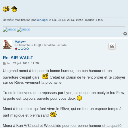
s
a
g
e
Dernière modification par
kurungai
le lun. 28 juil. 2014, 10:55, modifié 1 fois.
Makowh
Le tchatcheur fou||La tchatcheuse folle
Re: AIR-VAULT
M
lun. 28 juil. 2014, 19:58
e
s
Un grand merci à toi pour ta bonne humeur, ton bon humour et ton
s
ouverture d'esprit gars!
a
C'était un plaisir de te rencontrer et te côtoyer
g
sur ce Rêve, vivement la prochaine!
e
Tu es le bienvenu si tu repasses par Lyon, ainsi que ton acolyte fou Flow,
la porte est toujours ouverte pour vous deux
Merci à tous ceux qui font vivre le Rêve, qui en font un espace-temps à
part magique et bienfaisant!
Merci à Kan Ar'Choad et Woodslide pour leur bonne humeur et la qualité