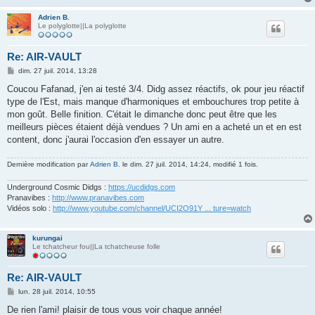
Adrien B.
Le polyglotte||La polyglotte
Re: AIR-VAULT
M
dim. 27 juil. 2014, 13:28
e
s
Coucou Fafanad, j'en ai testé 3/4. Didg assez réactifs, ok pour jeu réactif
s
type de l'Est, mais manque d'harmoniques et embouchures trop petite à
a
g
mon goût. Belle finition. C'était le dimanche donc peut être que les
e
meilleurs pièces étaient déjà vendues ? Un ami en a acheté un et en est
content, donc j'aurai l'occasion d'en essayer un autre.
Dernière modification par
Adrien B.
le dim. 27 juil. 2014, 14:24, modifié 1 fois.
Underground Cosmic Didgs :
https://ucdidgs.com
Pranavibes :
http://www.pranavibes.com
Vidéos solo :
http://www.youtube.com/channel/UCI2O91Y ... ture=watch
kurungai
Le tchatcheur fou||La tchatcheuse folle
Re: AIR-VAULT
M
lun. 28 juil. 2014, 10:55
e
s
De rien l'ami! plaisir de tous vous voir chaque année!