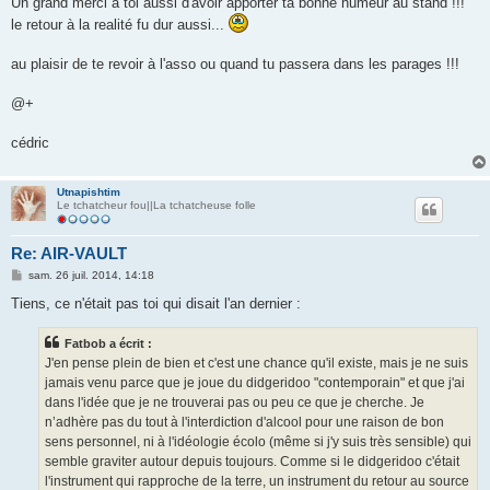
Un grand merci à toi aussi d'avoir apporter ta bonne humeur au stand !!!
s
le retour à la realité fu dur aussi...
a
g
e
au plaisir de te revoir à l'asso ou quand tu passera dans les parages !!!
@+
cédric
Utnapishtim
Le tchatcheur fou||La tchatcheuse folle
Re: AIR-VAULT
M
sam. 26 juil. 2014, 14:18
e
s
Tiens, ce n'était pas toi qui disait l'an dernier :
s
a
g
Fatbob a écrit :
e
J'en pense plein de bien et c'est une chance qu'il existe, mais je ne suis
jamais venu parce que je joue du didgeridoo "contemporain" et que j'ai
dans l'idée que je ne trouverai pas ou peu ce que je cherche. Je
n’adhère pas du tout à l'interdiction d'alcool pour une raison de bon
sens personnel, ni à l'idéologie écolo (même si j'y suis très sensible) qui
semble graviter autour depuis toujours. Comme si le didgeridoo c'était
l'instrument qui rapproche de la terre, un instrument du retour au source