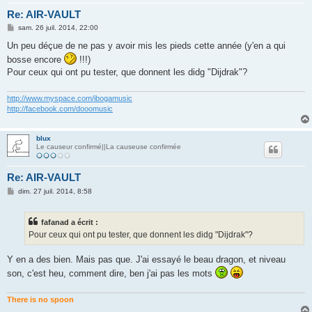
Re: AIR-VAULT
M
sam. 26 juil. 2014, 22:00
e
s
Un peu déçue de ne pas y avoir mis les pieds cette année (y'en a qui
s
bosse encore
!!!)
a
g
Pour ceux qui ont pu tester, que donnent les didg "Dijdrak"?
e
http://www.myspace.com/ibogamusic
http://facebook.com/dooomusic
blux
Le causeur confirmé||La causeuse confirmée
Re: AIR-VAULT
M
dim. 27 juil. 2014, 8:58
e
s
s
fafanad a écrit :
a
g
Pour ceux qui ont pu tester, que donnent les didg "Dijdrak"?
e
Y en a des bien. Mais pas que. J'ai essayé le beau dragon, et niveau
son, c'est heu, comment dire, ben j'ai pas les mots
There is no spoon