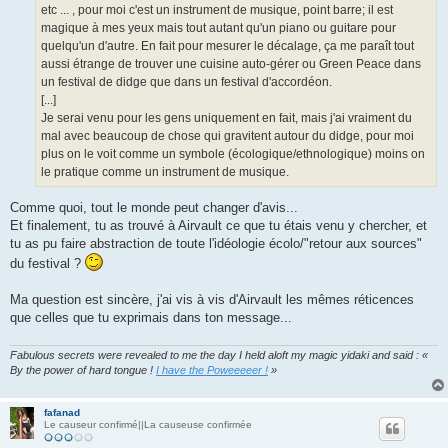
etc ... , pour moi c'est un instrument de musique, point barre; il est
magique à mes yeux mais tout autant qu'un piano ou guitare pour
quelqu'un d'autre. En fait pour mesurer le décalage, ça me paraît tout
aussi étrange de trouver une cuisine auto-gérer ou Green Peace dans
un festival de didge que dans un festival d'accordéon.
[...]
Je serai venu pour les gens uniquement en fait, mais j'ai vraiment du
mal avec beaucoup de chose qui gravitent autour du didge, pour moi
plus on le voit comme un symbole (écologique/ethnologique) moins on
le pratique comme un instrument de musique.
Comme quoi, tout le monde peut changer d'avis...
Et finalement, tu as trouvé à Airvault ce que tu étais venu y chercher, et
tu as pu faire abstraction de toute l'idéologie écolo/"retour aux sources"
du festival ?
Ma question est sincère, j'ai vis à vis d'Airvault les mêmes réticences
que celles que tu exprimais dans ton message...
Fabulous secrets were revealed to me the day I held aloft my magic yidaki and said : «
By the power of hard tongue !
I have the Poweeeeer !
»
fafanad
Le causeur confirmé||La causeuse confirmée