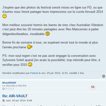
J'espère que des photos du festival seront mises en ligne sur FD, ou que
d'autres nous feront partager leurs impressions sur la cuvée Airvault 2014
Mon meilleur souvenir hormis les barres de rires chez Australian Vibration
c'est peut être les 20 minutes partagées avec Reo Matsumoto à parler
didgeridoo/beatbox, inoubliable
Bonne fin de semaine à tous, en espérant revoir tout le monde et plus
l'année prochaine
PS: mon seul regret c'est ne pas avoir engager la conversation avec
Sylvestre Soleil quand j'en avais la possibilité, trop intimidé peut être; à
rectifier pour 2015
Dernière modification par
Fatbob
le ven. 25 juil. 2014, 11:51, modifié 1 fois.
Blood38460
Le discret||La discrète
Re: AIR-VAULT
M
sam. 26 juil. 2014, 8:48
e
s