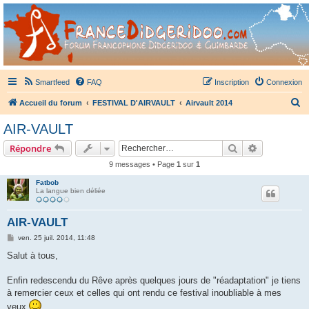
France Didgeridoo
Didgeridoo et Guimbarde sur France Didgeridoo - retrouvez la communauté.
Smartfeed
FAQ
Inscription
Connexion
R
Accueil du forum
FESTIVAL D'AIRVAULT
Airvault 2014
e
AIR-VAULT
c
Rechercher
Recherche 
Répondre
h
9 messages • Page
1
sur
1
e
Fatbob
r
La langue bien déliée
c
h
AIR-VAULT
e
M
ven. 25 juil. 2014, 11:48
e
r
s
Salut à tous,
s
a
g
Enfin redescendu du Rêve après quelques jours de "réadaptation" je tiens
e
à remercier ceux et celles qui ont rendu ce festival inoubliable à mes
yeux