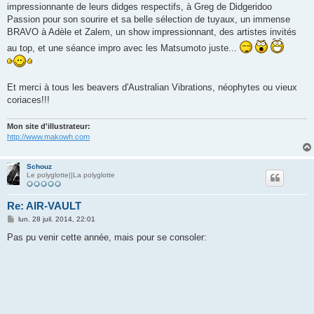
impressionnante de leurs didges respectifs, à Greg de Didgeridoo
Passion pour son sourire et sa belle sélection de tuyaux, un immense
BRAVO à Adèle et Zalem, un show impressionnant, des artistes invités
au top, et une séance impro avec les Matsumoto juste...
Et merci à tous les beavers d'Australian Vibrations, néophytes ou vieux
coriaces!!!
Mon site d'illustrateur:
http://www.makowh.com
Schouz
Le polyglotte||La polyglotte
Re: AIR-VAULT
M
lun. 28 juil. 2014, 22:01
e
s
Pas pu venir cette année, mais pour se consoler:
s
a
g
e