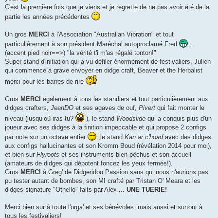
C'est la première fois que je viens et je regrette de ne pas avoir été de la
partie les années précédentes
Un gros
MERCI
à l'Association "Australian Vibration" et tout
particulièrement à son président Maréchal autoproclamé Fred
,
(accent pied noir==>) "la vérité t'i m'as régalé tonton!"
Super stand d'initiation qui a vu défiler énormément de festivaliers, Julien
qui commence à grave envoyer en didge craft, Beaver et the Herbalist
merci pour les barres de rire
Gros
MERCI
également à tous les standiers et tout particulièrement aux
didges crafters,
JeanDO
et ses agaves de ouf,
Pivert
qui fait monter le
niveau (jusqu’où iras tu?
), le stand
Woodslide
qui a conquis plus d'un
joueur avec ses didges à la finition impeccable et qui propose 2 configs
par note sur un octave entier
,le stand
Kan ar c'hoad
avec des didges
aux configs hallucinantes et son Kromm Boud (révélation 2014 pour moi),
et bien sur
Flyroots
et ses instruments bien pêchus et son accueil
(amateurs de didges qui dépotent foncez les yeux fermés!).
Gros
MERCI
à Greg' de Didgeridoo Passion sans qui nous n'aurions pas
pu tester autant de bombes, son MI crafté par Tristan O' Meara et les
didges signature "Othello" faits par Alex ...
UNE TUERIE!
Merci bien sur à toute l'orga' et ses bénévoles, mais aussi et surtout à
tous les festivaliers!