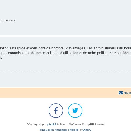
tte session
cription est rapide et vous offre de nombreux avantages. Les administrateurs du fo
ir pris connaissance de nos conditions d’utilisation et de notre politique de confide
n.
Nous
Développé par
phpBB
® Forum Software © phpBB Limited
Traduction française officielle
©
Qiaeru