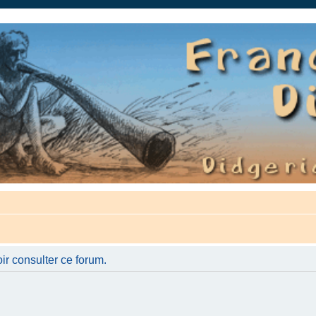
auté.
ir consulter ce forum.