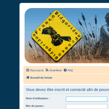
France Didgeridoo
Didgeridoo et Guimbarde sur France Didgeridoo - retrouvez la commun
Raccourcis
Smartfeed
FAQ
Accueil du forum
Vous devez être inscrit et connecté afin de pouvo
Nom d’utilisateur :
Mot de passe :