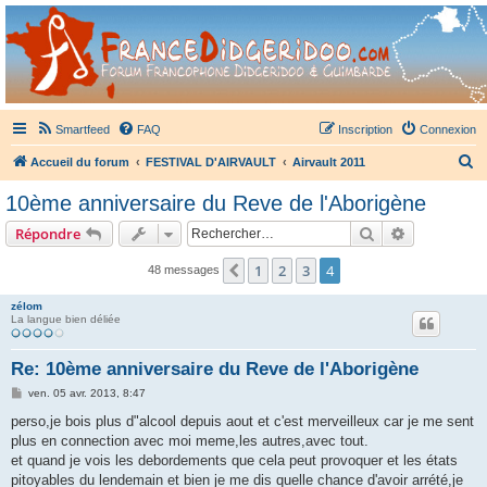
France Didgeridoo
Didgeridoo et Guimbarde sur France Didgeridoo - retrouvez la communauté.
Smartfeed
FAQ
Inscription
Connexion
R
Accueil du forum
FESTIVAL D'AIRVAULT
Airvault 2011
e
10ème anniversaire du Reve de l'Aborigène
c
Rechercher
Recherche 
Répondre
h
e
1
2
3
4
Précédent
48 messages
r
zélom
c
La langue bien déliée
h
Re: 10ème anniversaire du Reve de l'Aborigène
e
M
ven. 05 avr. 2013, 8:47
r
e
s
perso,je bois plus d"alcool depuis aout et c'est merveilleux car je me sent
s
plus en connection avec moi meme,les autres,avec tout.
a
g
et quand je vois les debordements que cela peut provoquer et les états
e
pitoyables du lendemain et bien je me dis quelle chance d'avoir arrété,je