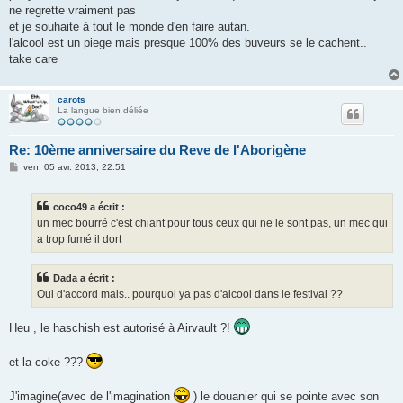
ne regrette vraiment pas
et je souhaite à tout le monde d'en faire autan.
l'alcool est un piege mais presque 100% des buveurs se le cachent..
take care
carots
La langue bien déliée
Re: 10ème anniversaire du Reve de l'Aborigène
M
ven. 05 avr. 2013, 22:51
e
s
s
coco49 a écrit :
a
g
un mec bourré c'est chiant pour tous ceux qui ne le sont pas, un mec qui
e
a trop fumé il dort
Dada a écrit :
Oui d'accord mais.. pourquoi ya pas d'alcool dans le festival ??
Heu , le haschish est autorisé à Airvault ?!
et la coke ???
J'imagine(avec de l'imagination
) le douanier qui se pointe avec son