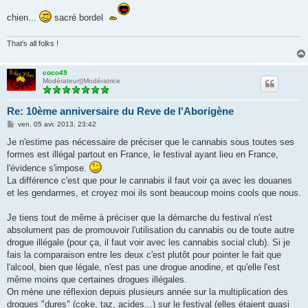
chien...
sacré bordel
That's all folks !
coco49
Modérateur||Modératrice
Re: 10ème anniversaire du Reve de l'Aborigène
M
ven. 05 avr. 2013, 23:42
e
s
Je n'estime pas nécessaire de préciser que le cannabis sous toutes ses
s
formes est illégal partout en France, le festival ayant lieu en France,
a
g
l'évidence s'impose.
e
La différence c'est que pour le cannabis il faut voir ça avec les douanes
et les gendarmes, et croyez moi ils sont beaucoup moins cools que nous.
Je tiens tout de même à préciser que la démarche du festival n'est
absolument pas de promouvoir l'utilisation du cannabis ou de toute autre
drogue illégale (pour ça, il faut voir avec les cannabis social club). Si je
fais la comparaison entre les deux c'est plutôt pour pointer le fait que
l'alcool, bien que légale, n'est pas une drogue anodine, et qu'elle l'est
même moins que certaines drogues illégales.
On mène une réflexion depuis plusieurs année sur la multiplication des
drogues "dures" (coke, taz, acides...) sur le festival (elles étaient quasi