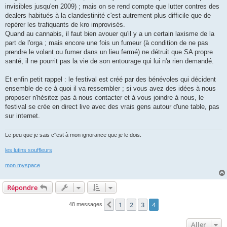
invisibles jusqu'en 2009) ; mais on se rend compte que lutter contres des
dealers habitués à la clandestinité c'est autrement plus difficile que de
repérer les trafiquants de kro improvisés.
Quand au cannabis, il faut bien avouer qu'il y a un certain laxisme de la
part de l'orga ; mais encore une fois un fumeur (à condition de ne pas
prendre le volant ou fumer dans un lieu fermé) ne détruit que SA propre
santé, il ne pourrit pas la vie de son entourage qui lui n'a rien demandé.
Et enfin petit rappel : le festival est créé par des bénévoles qui décident
ensemble de ce à quoi il va ressembler ; si vous avez des idées à nous
proposer n'hésitez pas à nous contacter et à vous joindre à nous, le
festival se crée en direct live avec des vrais gens autour d'une table, pas
sur internet.
Le peu que je sais c''est à mon ignorance que je le dois.
les lutins souffleurs
mon myspace
Répondre
1
2
3
4
Précédent
48 messages
Aller