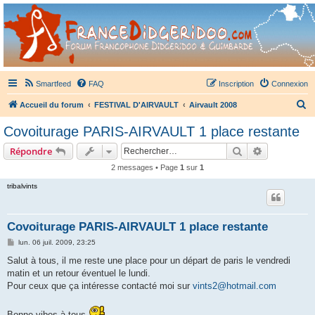
France Didgeridoo
Didgeridoo et Guimbarde sur France Didgeridoo - retrouvez la communauté.
Smartfeed
FAQ
Inscription
Connexion
R
Accueil du forum
FESTIVAL D'AIRVAULT
Airvault 2008
e
Covoiturage PARIS-AIRVAULT 1 place restante
c
Rechercher
Recherche 
Répondre
h
2 messages • Page
1
sur
1
e
tribalvints
r
c
h
Covoiturage PARIS-AIRVAULT 1 place restante
e
M
lun. 06 juil. 2009, 23:25
e
r
s
Salut à tous, il me reste une place pour un départ de paris le vendredi
s
matin et un retour éventuel le lundi.
a
g
Pour ceux que ça intéresse contacté moi sur
vints2@hotmail.com
e
Bonne vibes à tous