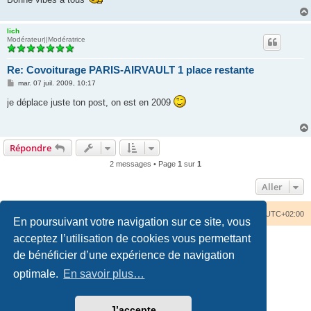
lich
Modérateur||Modératrice
Re: Covoiturage PARIS-AIRVAULT 1 place restante
M
mar. 07 juil. 2009, 10:17
e
s
je déplace juste ton post, on est en 2009
s
a
g
e
Répondre
2 messages • Page
1
sur
1
Aller
Accueil du forum
Nous contacter
Fuseau horaire sur
UTC+02:00
En poursuivant votre navigation sur ce site, vous
acceptez l’utilisation de cookies vous permettant
de bénéficier d’une expérience de navigation
optimale.
En savoir plus…
Développé par
phpBB
® Forum Software © phpBB Limited
Traduction française officielle
©
Qiaeru
J’accepte