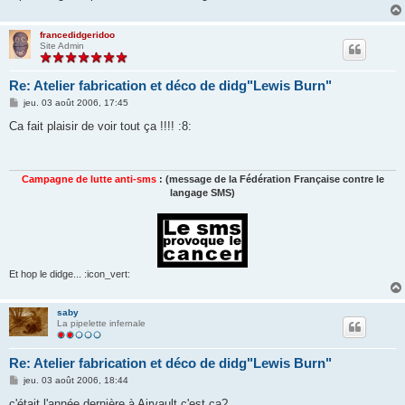
francedidgeridoo
Site Admin
Re: Atelier fabrication et déco de didg"Lewis Burn"
M
jeu. 03 août 2006, 17:45
e
s
Ca fait plaisir de voir tout ça !!!! :8:
s
a
g
e
Campagne de lutte anti-sms
: (message de la Fédération Française contre le
langage SMS)
Et hop le didge... :icon_vert:
saby
La pipelette infernale
Re: Atelier fabrication et déco de didg"Lewis Burn"
M
jeu. 03 août 2006, 18:44
e
s
c'était l'année dernière à Airvault c'est ca?