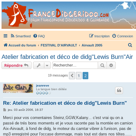
France Didgeridoo
Didgeridoo et Guimbarde sur France Didgeridoo - retrouvez la communauté.
Smartfeed
FAQ
Inscription
Connexion
R
Accueil du forum
FESTIVAL D'AIRVAULT
Airvault 2005
e
Atelier fabrication et déco de didg"Lewis Burn"Air
c
Rechercher
Recherche 
Répondre
h
e
1
2
Précédent
19 messages
r
jeanreve
c
La langue bien déliée
h
Re: Atelier fabrication et déco de didg"Lewis Burn"
e
M
jeu. 03 août 2006, 16:37
r
e
s
Merci pour vos comentaires Steinz,GGW,Kalany... c'est vrai qu on a
s
passé de trés bons moments et je vous raconte pas la montée en camion
a
g
Aix-Airvault, à fond de didg, le moteur du camtar vibrer à l'unison, pas de
e
mp3 enregistré pour l'occase dommage, mais tout est dans nos têtes......