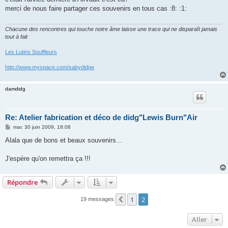
s
merci de nous faire partager ces souvenirs en tous cas :8: :1:
a
g
e
Chacune des rencontres qui touche notre âme laisse une trace qui ne disparaît jamais
tout à fait
Les Lutins Souffleurs
http://www.myspace.com/sabydidge
damdidg
Re: Atelier fabrication et déco de didg"Lewis Burn"Air
M
mar. 30 juin 2009, 18:08
e
s
Alala que de bons et beaux souvenirs...
s
a
g
J'espère qu'on remettra ça !!!
e
Répondre
1
2
Précédent
19 messages
Aller