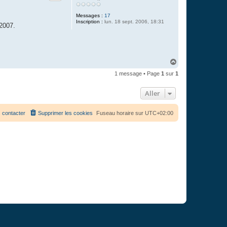
Messages :
17
Inscription :
lun. 18 sept. 2006, 18:31
 2007.
H
a
1 message • Page
1
sur
1
u
t
Aller
 contacter
Supprimer les cookies
Fuseau horaire sur
UTC+02:00