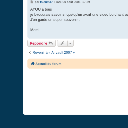
M
par
thieum37
»
mer. 06 août 2008, 17:39
e
s
AYOU a tous
s
je bvoudrais savoir si quelqu'un avait une video bu chant ou
a
g
J'en garde un super souvenir .
e
Merci
Répondre
Revenir à « Airvault 2007 »
Accueil du forum