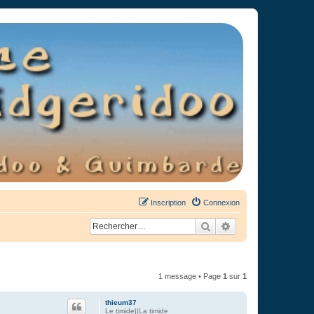
Inscription
Connexion
Rechercher
Recherche avancée
1 message • Page
1
sur
1
thieum37
Le timide||La timide