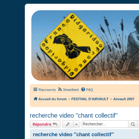
France Didgeridoo
Didgeridoo et Guimbarde sur France Didgeridoo - retrouvez la commun
Raccourcis
Smartfeed
FAQ
Accueil du forum
FESTIVAL D'AIRVAULT
Airvault 2007
recherche video "chant collectif"
R
Répondre
recherche video "chant collectif"