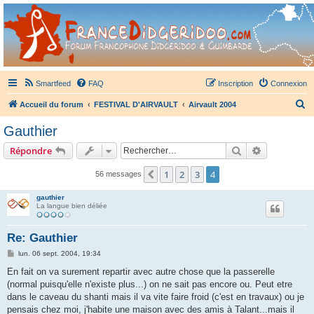
France Didgeridoo
Didgeridoo et Guimbarde sur France Didgeridoo - retrouvez la communauté.
Smartfeed
FAQ
Inscription
Connexion
R
Accueil du forum
FESTIVAL D'AIRVAULT
Airvault 2004
e
Gauthier
c
Rechercher
Recherche 
Répondre
h
e
1
2
3
4
Précédent
56 messages
r
gauthier
c
La langue bien déliée
h
Re: Gauthier
e
M
lun. 06 sept. 2004, 19:34
r
e
s
En fait on va surement repartir avec autre chose que la passerelle
s
(normal puisqu'elle n'existe plus...) on ne sait pas encore ou. Peut etre
a
g
dans le caveau du shanti mais il va vite faire froid (c'est en travaux) ou je
e
pensais chez moi, j'habite une maison avec des amis à Talant...mais il