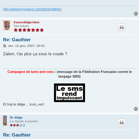
g
e
http://www.myspace.com/doctordidge2
francedidgeridoo
Site Admin
Re: Gauthier
M
ven. 12 janv. 2007, 20:01
e
s
Zalem, t'as plus ça sous le coude ?
s
a
g
e
Campagne de lutte anti-sms
: (message de la Fédération Française contre le
langage SMS)
Et hop le didge... :icon_vert:
Dr didge
Le moulin à paroles
Re: Gauthier