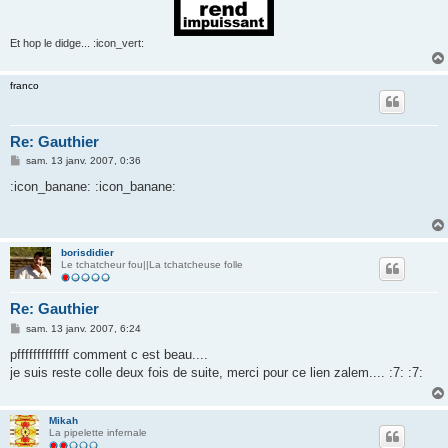
Et hop le didge... :icon_vert:
franco
Re: Gauthier
M
sam. 13 janv. 2007, 0:36
e
s
:icon_banane: :icon_banane:
s
a
g
e
borisdidier
Le tchatcheur fou||La tchatcheuse folle
Re: Gauthier
M
sam. 13 janv. 2007, 6:24
e
s
pfffffffffffff comment c est beau....
s
je suis reste colle deux fois de suite, merci pour ce lien zalem.... :7: :7:
a
g
e
Mikah
La pipelette infernale