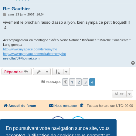
Re: Gauthier
M
sam. 13 janv. 2007, 16:04
e
s
vivement le prochain rasso d'asso à lyon, bien sympa ce petit troquet!!!!
s
:4:
a
g
e
Accompagnateur en montagne * découverte Nature * Itinérance * Marche Consciente *
Lung gom pa
http://www.myspace.com/terremythe
http://www.myspace.com/mikahterremythe
nestofta73@hotmail.com
Répondre
1
2
3
4
Précédent
56 messages
Aller
Accueil du forum
Nous contacter
Fuseau horaire sur
UTC+02:00
En poursuivant votre navigation sur ce site, vous
acceptez l’utilisation de cookies vous permettant