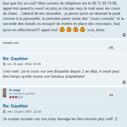
faut que l'on se voit!! Mon numero de téléphone est le 06 71 93 74 86,
appel moi quand tu veux! en plus je n'ai pas reçu le mail avec les cours
de chant... j'attend de tes nouvelles...je pense qu'on se réunirait le jeudi
comme à la passerelle, la première partie serait des "cours conseils" et la
seconde des boeufs ou essayer de mettre en place des morceaux, faut
qu'on en réflechisse!!!! appel moi!
:icon_boire:
numero uno
Re: Gauthier
M
lun. 06 sept. 2004, 23:30
e
s
c'est noté. j'ai le cours sur une disquette depuis 1 an déjà; il serait peut
s
être temps qu'elle trouve son heureux propriétaire!
a
g
e
Dr didge
Le moulin à paroles
Re: Gauthier
M
ven. 12 janv. 2007, 12:16
e
s
Je voulais ecouter ces son,mais domage les lien n'existe plus sniff :2:
s
a