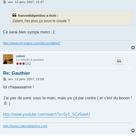
M
ven. 12 janv. 2007, 21:47
e
s
s
francedidgeridoo a écrit :
a
g
Zalem, t'as plus ça sous le coude ?
e
Ce serai bien sympa merci :1:
http://www.myspace.com/doctordidge2
zalem
Le moulin à paroles
Re: Gauthier
M
ven. 12 janv. 2007, 22:09
e
s
lol chaaaaaarive !
s
a
g
J'ai pas de sons sous la main, mais ya ça par contre ( et c'est du booon !
e
:8: )
http://www.youtube.com/watch?v=5y1_SCx5wwU
http://www.zalemdelarbre.com