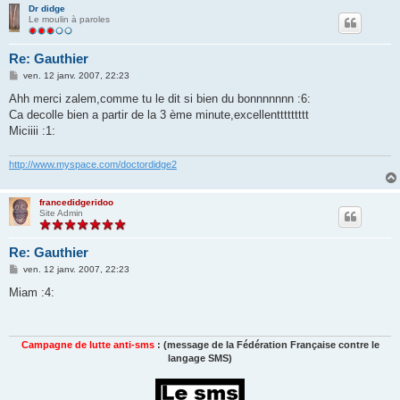
Dr didge
Le moulin à paroles
Re: Gauthier
M
ven. 12 janv. 2007, 22:23
e
s
Ahh merci zalem,comme tu le dit si bien du bonnnnnnn :6:
s
Ca decolle bien a partir de la 3 ème minute,excellenttttttttt
a
g
Miciiii :1:
e
http://www.myspace.com/doctordidge2
francedidgeridoo
Site Admin
Re: Gauthier
M
ven. 12 janv. 2007, 22:23
e
s
Miam :4:
s
a
g
e
Campagne de lutte anti-sms
: (message de la Fédération Française contre le
langage SMS)