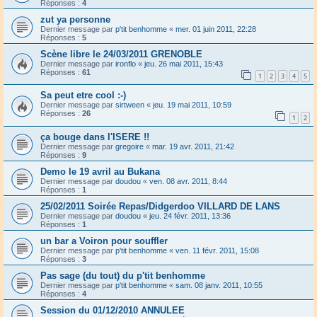
Réponses :
4
zut ya personne
Dernier message par
p'tit benhomme
«
mer. 01 juin 2011, 22:28
Réponses :
5
Scène libre le 24/03/2011 GRENOBLE
Dernier message par
ironflo
«
jeu. 26 mai 2011, 15:43
Réponses :
61
1
2
3
4
5
Sa peut etre cool :-)
Dernier message par
sirtween
«
jeu. 19 mai 2011, 10:59
Réponses :
26
1
2
ça bouge dans l'ISERE !!
Dernier message par
gregoire
«
mar. 19 avr. 2011, 21:42
Réponses :
9
Demo le 19 avril au Bukana
Dernier message par
doudou
«
ven. 08 avr. 2011, 8:44
Réponses :
1
25/02/2011 Soirée Repas/Didgerdoo VILLARD DE LANS
Dernier message par
doudou
«
jeu. 24 févr. 2011, 13:36
Réponses :
1
un bar a Voiron pour souffler
Dernier message par
p'tit benhomme
«
ven. 11 févr. 2011, 15:08
Réponses :
3
Pas sage (du tout) du p'tit benhomme
Dernier message par
p'tit benhomme
«
sam. 08 janv. 2011, 10:55
Réponses :
4
Session du 01/12/2010 ANNULEE