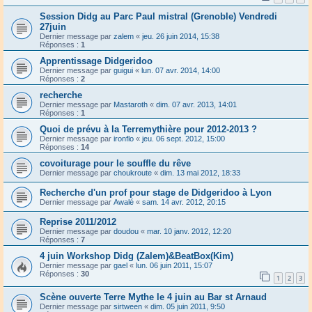
Session Didg au Parc Paul mistral (Grenoble) Vendredi
27juin
Dernier message par
zalem
«
jeu. 26 juin 2014, 15:38
Réponses :
1
Apprentissage Didgeridoo
Dernier message par
guigui
«
lun. 07 avr. 2014, 14:00
Réponses :
2
recherche
Dernier message par
Mastaroth
«
dim. 07 avr. 2013, 14:01
Réponses :
1
Quoi de prévu à la Terremythière pour 2012-2013 ?
Dernier message par
ironflo
«
jeu. 06 sept. 2012, 15:00
Réponses :
14
covoiturage pour le souffle du rêve
Dernier message par
choukroute
«
dim. 13 mai 2012, 18:33
Recherche d'un prof pour stage de Didgeridoo à Lyon
Dernier message par
Awalé
«
sam. 14 avr. 2012, 20:15
Reprise 2011/2012
Dernier message par
doudou
«
mar. 10 janv. 2012, 12:20
Réponses :
7
4 juin Workshop Didg (Zalem)&BeatBox(Kim)
Dernier message par
gael
«
lun. 06 juin 2011, 15:07
Réponses :
30
1
2
3
Scène ouverte Terre Mythe le 4 juin au Bar st Arnaud
Dernier message par
sirtween
«
dim. 05 juin 2011, 9:50