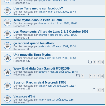
Réponses :
12
L'asso Terre mythe sur facebook?
Dernier message par
Mikah
«
mar. 13 oct. 2009, 13:44
Réponses :
3
Terre Mythe dans le Petit Bulletin
Dernier message par
doudou
«
dim. 11 oct. 2009, 20:49
Réponses :
7
Les Muconcerts Villard de Lans 2 & 3 Octobre 2009
Dernier message par
krismix
«
dim. 04 oct. 2009, 10:22
Réponses :
4
ça reprend quand les allos?
Dernier message par
yoda
«
dim. 06 sept. 2009, 20:31
Réponses :
8
Une nouvelle Terre Mythe...
Dernier message par
saby
«
dim. 06 sept. 2009, 13:58
Réponses :
32
1
2
3
Week End didg Jura Samedi 8/08/2009
Dernier message par
bousyfl
«
mar. 25 août 2009, 18:44
Réponses :
116
1
5
6
7
8
…
Session Parc mistral Mercredi 19/08
Dernier message par
Mikah
«
jeu. 20 août 2009, 16:17
Réponses :
23
1
2
Vacances d'été
Dernier message par
*ina*
«
ven. 14 août 2009, 0:36
Réponses :
7