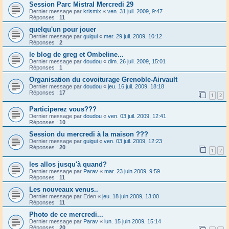
Session Parc Mistral Mercredi 29
Dernier message par
krismix
«
ven. 31 juil. 2009, 9:47
Réponses :
11
quelqu'un pour jouer
Dernier message par
guigui
«
mer. 29 juil. 2009, 10:12
Réponses :
2
le blog de greg et Ombeline...
Dernier message par
doudou
«
dim. 26 juil. 2009, 15:01
Réponses :
1
Organisation du covoiturage Grenoble-Airvault
Dernier message par
doudou
«
jeu. 16 juil. 2009, 18:18
Réponses :
17
1
2
Participerez vous???
Dernier message par
doudou
«
ven. 03 juil. 2009, 12:41
Réponses :
10
Session du mercredi à la maison ???
Dernier message par
guigui
«
ven. 03 juil. 2009, 12:23
Réponses :
20
1
2
les allos jusqu'à quand?
Dernier message par
Parav
«
mar. 23 juin 2009, 9:59
Réponses :
11
Les nouveaux venus..
Dernier message par
Eden
«
jeu. 18 juin 2009, 13:00
Réponses :
11
Photo de ce mercredi...
Dernier message par
Parav
«
lun. 15 juin 2009, 15:14
Réponses :
20