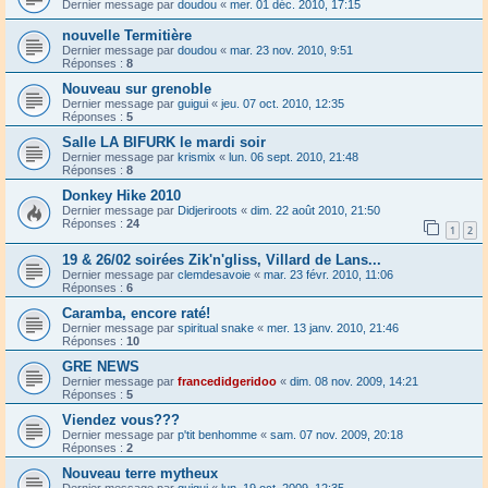
Dernier message par
doudou
«
mer. 01 déc. 2010, 17:15
nouvelle Termitière
Dernier message par
doudou
«
mar. 23 nov. 2010, 9:51
Réponses :
8
Nouveau sur grenoble
Dernier message par
guigui
«
jeu. 07 oct. 2010, 12:35
Réponses :
5
Salle LA BIFURK le mardi soir
Dernier message par
krismix
«
lun. 06 sept. 2010, 21:48
Réponses :
8
Donkey Hike 2010
Dernier message par
Didjeriroots
«
dim. 22 août 2010, 21:50
Réponses :
24
1
2
19 & 26/02 soirées Zik'n'gliss, Villard de Lans...
Dernier message par
clemdesavoie
«
mar. 23 févr. 2010, 11:06
Réponses :
6
Caramba, encore raté!
Dernier message par
spiritual snake
«
mer. 13 janv. 2010, 21:46
Réponses :
10
GRE NEWS
Dernier message par
francedidgeridoo
«
dim. 08 nov. 2009, 14:21
Réponses :
5
Viendez vous???
Dernier message par
p'tit benhomme
«
sam. 07 nov. 2009, 20:18
Réponses :
2
Nouveau terre mytheux
Dernier message par
guigui
«
lun. 19 oct. 2009, 12:35