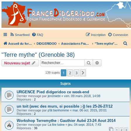
France Didgeridoo
Didgeridoo et Guimbarde sur France Didgeridoo - retrouvez la communauté.
Smartfeed
FAQ
Inscription
Connexion
R
Accueil du forum
DIDGERIDOO
Associations Françaises de Didgeridoo
"Terre mythe" (Grenoble 38)
e
"Terre mythe" (Grenoble 38)
c
Rechercher
Recherche avanc
Nouveau sujet
h
e
1
2
3
Suivant
139 sujets
r
Sujets
c
URGENCE Pied didgeridoo ce week-end
h
Dernier message par
jeremiebt
«
ven. 09 mars 2018, 14:08
Réponses :
2
e
un toit (avec des murs, si possible :-)) les 25-26-27/12
r
Dernier message par
p'tit benhomme
«
mar. 06 oct. 2015, 20:01
Réponses :
2
Workshop Terremythe : Gauthier Aubé 23-24 Aout 2014
Dernier message par
La fée lutine
«
jeu. 04 sept. 2014, 7:43
Réponses :
36
1
2
3