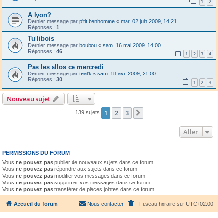
1
2
A lyon?
Dernier message par
p'tit benhomme
«
mar. 02 juin 2009, 14:21
Réponses :
1
Tullibois
Dernier message par
boubou
«
sam. 16 mai 2009, 14:00
Réponses :
46
1
2
3
4
Pas les allos ce mercredi
Dernier message par
teal'k
«
sam. 18 avr. 2009, 21:00
Réponses :
30
1
2
3
Nouveau sujet
1
2
3
Suivant
139 sujets
Aller
PERMISSIONS DU FORUM
Vous
ne pouvez pas
publier de nouveaux sujets dans ce forum
Vous
ne pouvez pas
répondre aux sujets dans ce forum
Vous
ne pouvez pas
modifier vos messages dans ce forum
Vous
ne pouvez pas
supprimer vos messages dans ce forum
Vous
ne pouvez pas
transférer de pièces jointes dans ce forum
Accueil du forum
Nous contacter
Fuseau horaire sur
UTC+02:00