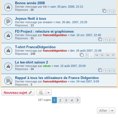
Bonne année 2008
Dernier message par
kiki
«
sam. 05 janv. 2008, 23:13
Réponses :
26
1
2
Joyeux Noël à tous
Dernier message par
erwann
«
mer. 26 déc. 2007, 23:29
Réponses :
13
FD Project : relecture et graphismes
Dernier message par
francedidgeridoo
«
mar. 16 oct. 2007, 22:48
Réponses :
31
1
2
3
T-shirt FranceDidgeridoo
Dernier message par
francedidgeridoo
«
dim. 26 août 2007, 21:08
Réponses :
245
1
14
15
16
17
…
Le tee-shirt saison 2
Dernier message par
rahan
«
mer. 15 août 2007, 20:09
Réponses :
34
1
2
3
Rappel à tous les utilisateurs de France Didgeridoo
Dernier message par
francedidgeridoo
«
ven. 04 mai 2007, 8:09
Réponses :
3
Nouveau sujet
1
2
3
4
Suivant
187 sujets
Aller