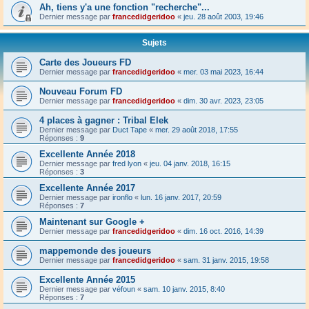
Ah, tiens y'a une fonction "recherche"...
Dernier message par
francedidgeridoo
«
jeu. 28 août 2003, 19:46
Sujets
Carte des Joueurs FD
Dernier message par
francedidgeridoo
«
mer. 03 mai 2023, 16:44
Nouveau Forum FD
Dernier message par
francedidgeridoo
«
dim. 30 avr. 2023, 23:05
4 places à gagner : Tribal Elek
Dernier message par
Duct Tape
«
mer. 29 août 2018, 17:55
Réponses :
9
Excellente Année 2018
Dernier message par
fred lyon
«
jeu. 04 janv. 2018, 16:15
Réponses :
3
Excellente Année 2017
Dernier message par
ironflo
«
lun. 16 janv. 2017, 20:59
Réponses :
7
Maintenant sur Google +
Dernier message par
francedidgeridoo
«
dim. 16 oct. 2016, 14:39
mappemonde des joueurs
Dernier message par
francedidgeridoo
«
sam. 31 janv. 2015, 19:58
Excellente Année 2015
Dernier message par
véfoun
«
sam. 10 janv. 2015, 8:40
Réponses :
7