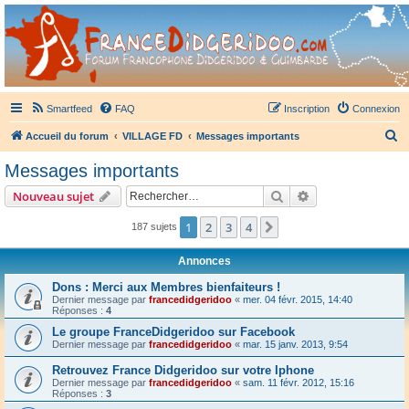
France Didgeridoo
Didgeridoo et Guimbarde sur France Didgeridoo - retrouvez la communauté.
Smartfeed
FAQ
Inscription
Connexion
R
Accueil du forum
VILLAGE FD
Messages importants
e
Messages importants
c
Rechercher
Recherche avanc
Nouveau sujet
h
e
1
2
3
4
Suivant
187 sujets
r
Annonces
c
Dons : Merci aux Membres bienfaiteurs !
h
Dernier message par
francedidgeridoo
«
mer. 04 févr. 2015, 14:40
Réponses :
4
e
Le groupe FranceDidgeridoo sur Facebook
r
Dernier message par
francedidgeridoo
«
mar. 15 janv. 2013, 9:54
Retrouvez France Didgeridoo sur votre Iphone
Dernier message par
francedidgeridoo
«
sam. 11 févr. 2012, 15:16
Réponses :
3