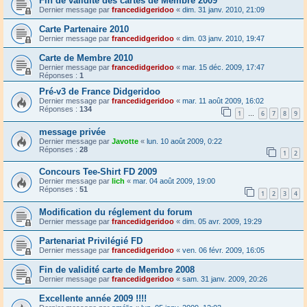
Fin de validité des cartes de Membre 2009
Dernier message par
francedidgeridoo
«
dim. 31 janv. 2010, 21:09
Carte Partenaire 2010
Dernier message par
francedidgeridoo
«
dim. 03 janv. 2010, 19:47
Carte de Membre 2010
Dernier message par
francedidgeridoo
«
mar. 15 déc. 2009, 17:47
Réponses :
1
Pré-v3 de France Didgeridoo
Dernier message par
francedidgeridoo
«
mar. 11 août 2009, 16:02
Réponses :
134
1
6
7
8
9
…
message privée
Dernier message par
Javotte
«
lun. 10 août 2009, 0:22
Réponses :
28
1
2
Concours Tee-Shirt FD 2009
Dernier message par
lich
«
mar. 04 août 2009, 19:00
Réponses :
51
1
2
3
4
Modification du réglement du forum
Dernier message par
francedidgeridoo
«
dim. 05 avr. 2009, 19:29
Partenariat Privilégié FD
Dernier message par
francedidgeridoo
«
ven. 06 févr. 2009, 16:05
Fin de validité carte de Membre 2008
Dernier message par
francedidgeridoo
«
sam. 31 janv. 2009, 20:26
Excellente année 2009 !!!!