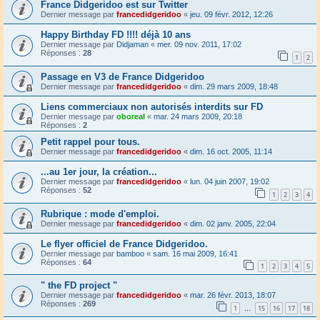
France Didgeridoo est sur Twitter
Dernier message par
francedidgeridoo
«
jeu. 09 févr. 2012, 12:26
Happy Birthday FD !!!! déjà 10 ans
Dernier message par
Didjaman
«
mer. 09 nov. 2011, 17:02
Réponses :
28
1
2
Passage en V3 de France Didgeridoo
Dernier message par
francedidgeridoo
«
dim. 29 mars 2009, 18:48
Liens commerciaux non autorisés interdits sur FD
Dernier message par
oboreal
«
mar. 24 mars 2009, 20:18
Réponses :
2
Petit rappel pour tous.
Dernier message par
francedidgeridoo
«
dim. 16 oct. 2005, 11:14
...au 1er jour, la création...
Dernier message par
francedidgeridoo
«
lun. 04 juin 2007, 19:02
Réponses :
52
1
2
3
4
Rubrique : mode d'emploi.
Dernier message par
francedidgeridoo
«
dim. 02 janv. 2005, 22:04
Le flyer officiel de France Didgeridoo.
Dernier message par
bamboo
«
sam. 16 mai 2009, 16:41
Réponses :
64
1
2
3
4
5
" the FD project "
Dernier message par
francedidgeridoo
«
mar. 26 févr. 2013, 18:07
Réponses :
269
1
15
16
17
18
…