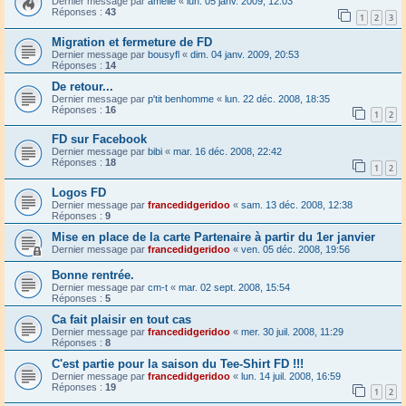
Dernier message par
amélie
«
lun. 05 janv. 2009, 12:03
Réponses :
43
1
2
3
Migration et fermeture de FD
Dernier message par
bousyfl
«
dim. 04 janv. 2009, 20:53
Réponses :
14
De retour...
Dernier message par
p'tit benhomme
«
lun. 22 déc. 2008, 18:35
Réponses :
16
1
2
FD sur Facebook
Dernier message par
bibi
«
mar. 16 déc. 2008, 22:42
Réponses :
18
1
2
Logos FD
Dernier message par
francedidgeridoo
«
sam. 13 déc. 2008, 12:38
Réponses :
9
Mise en place de la carte Partenaire à partir du 1er janvier
Dernier message par
francedidgeridoo
«
ven. 05 déc. 2008, 19:56
Bonne rentrée.
Dernier message par
cm-t
«
mar. 02 sept. 2008, 15:54
Réponses :
5
Ca fait plaisir en tout cas
Dernier message par
francedidgeridoo
«
mer. 30 juil. 2008, 11:29
Réponses :
8
C'est partie pour la saison du Tee-Shirt FD !!!
Dernier message par
francedidgeridoo
«
lun. 14 juil. 2008, 16:59
Réponses :
19
1
2