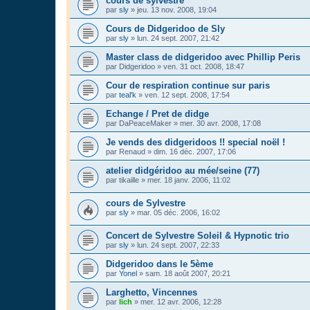
cours de sylvestre
par
sly
»
jeu. 13 nov. 2008, 19:04
Cours de Didgeridoo de Sly
par
sly
»
lun. 24 sept. 2007, 21:42
Master class de didgeridoo avec Phillip Peris
par
Didgeridoo
»
ven. 31 oct. 2008, 18:47
Cour de respiration continue sur paris
par
teal'k
»
ven. 12 sept. 2008, 17:54
Echange / Pret de didge
par
DaPeaceMaker
»
mer. 30 avr. 2008, 17:08
Je vends des didgeridoos !! special noël !
par
Renaud
»
dim. 16 déc. 2007, 17:06
atelier didgéridoo au mée/seine (77)
par
tikaille
»
mer. 18 janv. 2006, 11:02
cours de Sylvestre
par
sly
»
mar. 05 déc. 2006, 16:02
Concert de Sylvestre Soleil & Hypnotic trio
par
sly
»
lun. 24 sept. 2007, 22:33
Didgeridoo dans le 5ème
par
Yonel
»
sam. 18 août 2007, 20:21
Larghetto, Vincennes
par
lich
»
mer. 12 avr. 2006, 12:28