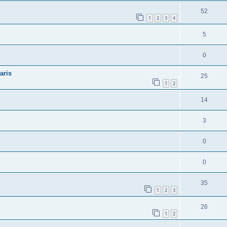
52
1
2
3
4
5
0
aris
25
1
2
14
3
0
0
35
1
2
3
26
1
2