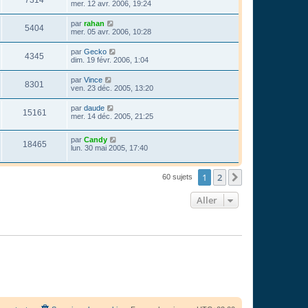
mer. 12 avr. 2006, 19:24
par
rahan
5404
mer. 05 avr. 2006, 10:28
par
Gecko
4345
dim. 19 févr. 2006, 1:04
par
Vince
8301
ven. 23 déc. 2005, 13:20
par
daude
15161
mer. 14 déc. 2005, 21:25
par
Candy
18465
lun. 30 mai 2005, 17:40
1
2
Suivant
60 sujets
Aller