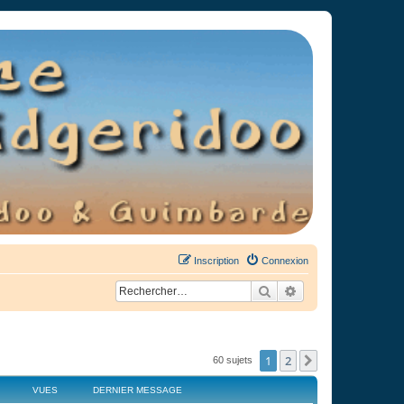
Inscription
Connexion
Rechercher
Recherche avancée
1
2
Suivant
60 sujets
VUES
DERNIER MESSAGE