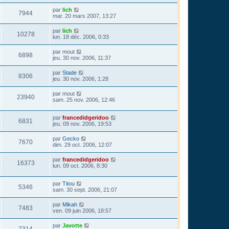
par
lich
7944
mar. 20 mars 2007, 13:27
par
lich
10278
lun. 18 déc. 2006, 0:33
par
mout
6898
jeu. 30 nov. 2006, 11:37
par
Stade
8306
jeu. 30 nov. 2006, 1:28
par
mout
23940
sam. 25 nov. 2006, 12:46
par
francedidgeridoo
6831
jeu. 09 nov. 2006, 19:53
par
Gecko
7670
dim. 29 oct. 2006, 12:07
par
francedidgeridoo
16373
lun. 09 oct. 2006, 8:30
par
Titou
5346
sam. 30 sept. 2006, 21:07
par
Mikah
7483
ven. 09 juin 2006, 18:57
par
Javotte
7314