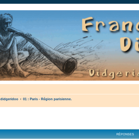
auté.
 didgeridoo
01 : Paris - Région parisienne.
cher
cherche avancée
RÉPONSES