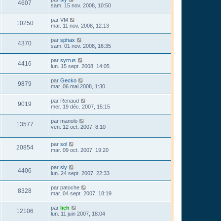
4607
sam. 15 nov. 2008, 10:50
par
VM
10250
mar. 11 nov. 2008, 12:13
par
sphax
4370
sam. 01 nov. 2008, 16:35
par
syrrus
4416
lun. 15 sept. 2008, 14:05
par
Gecko
9879
mar. 06 mai 2008, 1:30
par
Renaud
9019
mer. 19 déc. 2007, 15:15
par
manolo
13577
ven. 12 oct. 2007, 8:10
par
sol
20854
mar. 09 oct. 2007, 19:20
par
sly
4406
lun. 24 sept. 2007, 22:33
par
patoche
8328
mar. 04 sept. 2007, 18:19
par
lich
12106
lun. 11 juin 2007, 18:04