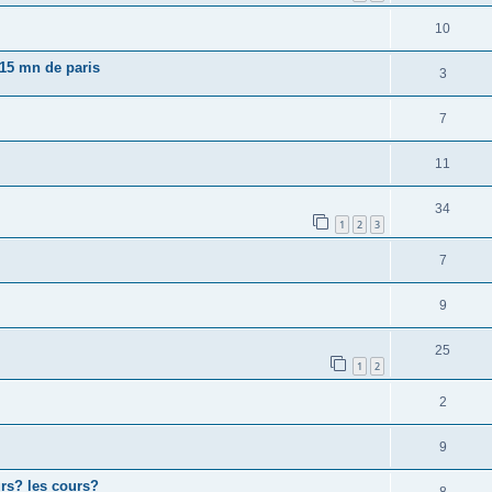
10
 15 mn de paris
3
7
11
34
1
2
3
7
9
25
1
2
2
9
rs? les cours?
8