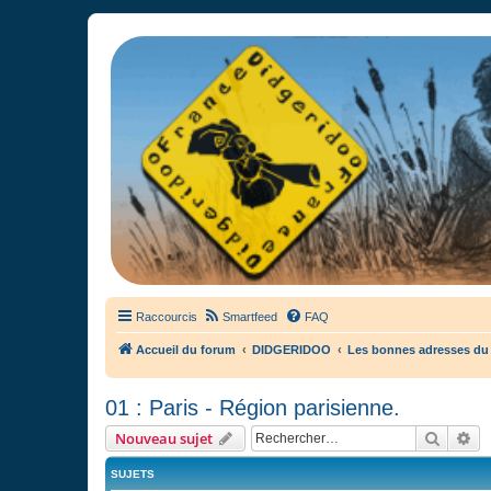
France Didgeridoo
Didgeridoo et Guimbarde sur France Didgeridoo - retrouvez la commun
Raccourcis
Smartfeed
FAQ
Accueil du forum
DIDGERIDOO
Les bonnes adresses du
01 : Paris - Région parisienne.
Recher
Re
Nouveau sujet
SUJETS