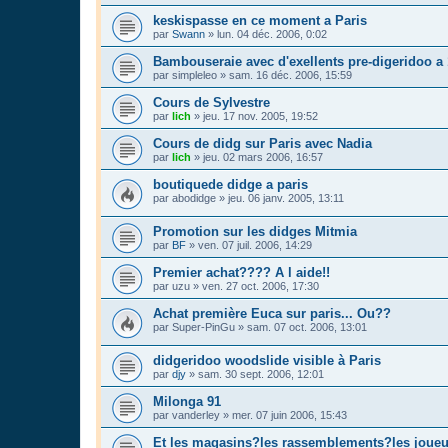
keskispasse en ce moment a Paris
par
Swann
»
lun. 04 déc. 2006, 0:02
Bambouseraie avec d'exellents pre-digeridoo a
par
simpleleo
»
sam. 16 déc. 2006, 15:59
Cours de Sylvestre
par
lich
»
jeu. 17 nov. 2005, 19:52
Cours de didg sur Paris avec Nadia
par
lich
»
jeu. 02 mars 2006, 16:57
boutiquede didge a paris
par
abodidge
»
jeu. 06 janv. 2005, 13:11
Promotion sur les didges Mitmia
par
BF
»
ven. 07 juil. 2006, 14:29
Premier achat???? A l aide!!
par
uzu
»
ven. 27 oct. 2006, 17:30
Achat première Euca sur paris... Ou??
par
Super-PinGu
»
sam. 07 oct. 2006, 13:01
didgeridoo woodslide visible à Paris
par
djy
»
sam. 30 sept. 2006, 12:01
Milonga 91
par
vanderley
»
mer. 07 juin 2006, 15:43
Et les magasins?les rassemblements?les joueu