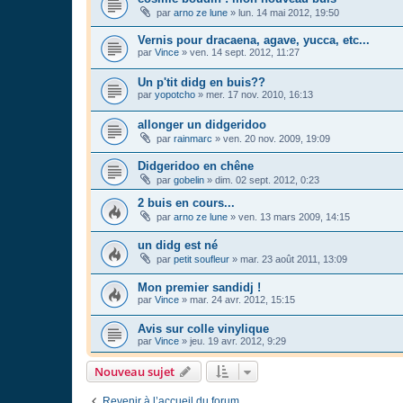
par
arno ze lune
»
lun. 14 mai 2012, 19:50
Vernis pour dracaena, agave, yucca, etc...
par
Vince
»
ven. 14 sept. 2012, 11:27
Un p'tit didg en buis??
par
yopotcho
»
mer. 17 nov. 2010, 16:13
allonger un didgeridoo
par
rainmarc
»
ven. 20 nov. 2009, 19:09
Didgeridoo en chêne
par
gobelin
»
dim. 02 sept. 2012, 0:23
2 buis en cours...
par
arno ze lune
»
ven. 13 mars 2009, 14:15
un didg est né
par
petit soufleur
»
mar. 23 août 2011, 13:09
Mon premier sandidj !
par
Vince
»
mar. 24 avr. 2012, 15:15
Avis sur colle vinylique
par
Vince
»
jeu. 19 avr. 2012, 9:29
Nouveau sujet
Revenir à l’accueil du forum