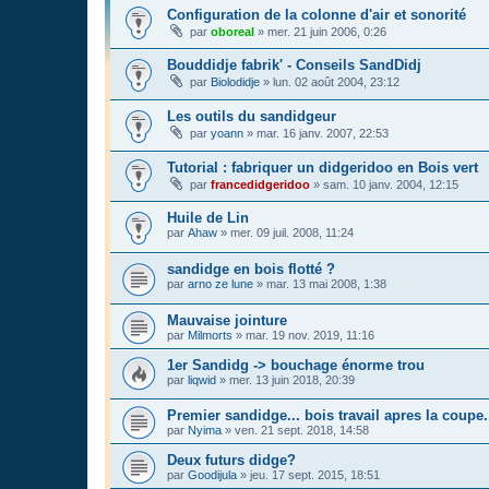
Configuration de la colonne d'air et sonorité
par
oboreal
»
mer. 21 juin 2006, 0:26
Bouddidje fabrik' - Conseils SandDidj
par
Biolodidje
»
lun. 02 août 2004, 23:12
Les outils du sandidgeur
par
yoann
»
mar. 16 janv. 2007, 22:53
Tutorial : fabriquer un didgeridoo en Bois vert
par
francedidgeridoo
»
sam. 10 janv. 2004, 12:15
Huile de Lin
par
Ahaw
»
mer. 09 juil. 2008, 11:24
sandidge en bois flotté ?
par
arno ze lune
»
mar. 13 mai 2008, 1:38
Mauvaise jointure
par
Milmorts
»
mar. 19 nov. 2019, 11:16
1er Sandidg -> bouchage énorme trou
par
liqwid
»
mer. 13 juin 2018, 20:39
Premier sandidge... bois travail apres la coupe.
par
Nyima
»
ven. 21 sept. 2018, 14:58
Deux futurs didge?
par
Goodijula
»
jeu. 17 sept. 2015, 18:51