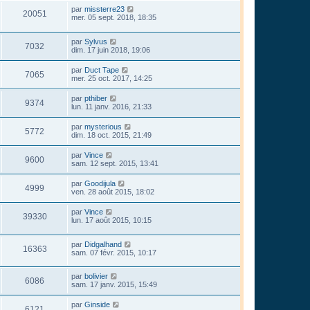
par
missterre23
20051
mer. 05 sept. 2018, 18:35
par
Sylvus
7032
dim. 17 juin 2018, 19:06
par
Duct Tape
7065
mer. 25 oct. 2017, 14:25
par
pthiber
9374
lun. 11 janv. 2016, 21:33
par
mysterious
5772
dim. 18 oct. 2015, 21:49
par
Vince
9600
sam. 12 sept. 2015, 13:41
par
Goodijula
4999
ven. 28 août 2015, 18:02
par
Vince
39330
lun. 17 août 2015, 10:15
par
Didgalhand
16363
sam. 07 févr. 2015, 10:17
par
bolivier
6086
sam. 17 janv. 2015, 15:49
par
Ginside
6121