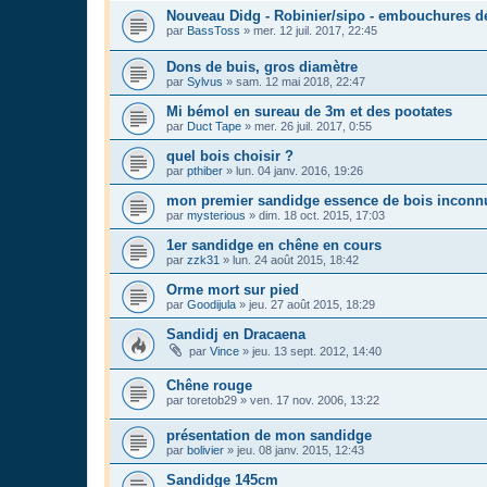
Nouveau Didg - Robinier/sipo - embouchures d
par
BassToss
»
mer. 12 juil. 2017, 22:45
Dons de buis, gros diamètre
par
Sylvus
»
sam. 12 mai 2018, 22:47
Mi bémol en sureau de 3m et des pootates
par
Duct Tape
»
mer. 26 juil. 2017, 0:55
quel bois choisir ?
par
pthiber
»
lun. 04 janv. 2016, 19:26
mon premier sandidge essence de bois inconn
par
mysterious
»
dim. 18 oct. 2015, 17:03
1er sandidge en chêne en cours
par
zzk31
»
lun. 24 août 2015, 18:42
Orme mort sur pied
par
Goodijula
»
jeu. 27 août 2015, 18:29
Sandidj en Dracaena
par
Vince
»
jeu. 13 sept. 2012, 14:40
Chêne rouge
par
toretob29
»
ven. 17 nov. 2006, 13:22
présentation de mon sandidge
par
bolivier
»
jeu. 08 janv. 2015, 12:43
Sandidge 145cm