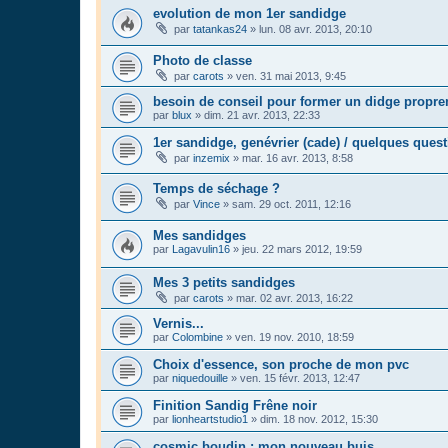
evolution de mon 1er sandidge
par
tatankas24
»
lun. 08 avr. 2013, 20:10
Photo de classe
par
carots
»
ven. 31 mai 2013, 9:45
besoin de conseil pour former un didge propr
par
blux
»
dim. 21 avr. 2013, 22:33
1er sandidge, genévrier (cade) / quelques ques
par
inzemix
»
mar. 16 avr. 2013, 8:58
Temps de séchage ?
par
Vince
»
sam. 29 oct. 2011, 12:16
Mes sandidges
par
Lagavulin16
»
jeu. 22 mars 2012, 19:59
Mes 3 petits sandidges
par
carots
»
mar. 02 avr. 2013, 16:22
Vernis...
par
Colombine
»
ven. 19 nov. 2010, 18:59
Choix d'essence, son proche de mon pvc
par
niquedouille
»
ven. 15 févr. 2013, 12:47
Finition Sandig Frêne noir
par
lionheartstudio1
»
dim. 18 nov. 2012, 15:30
cosmic boudin : mon nouveau buis