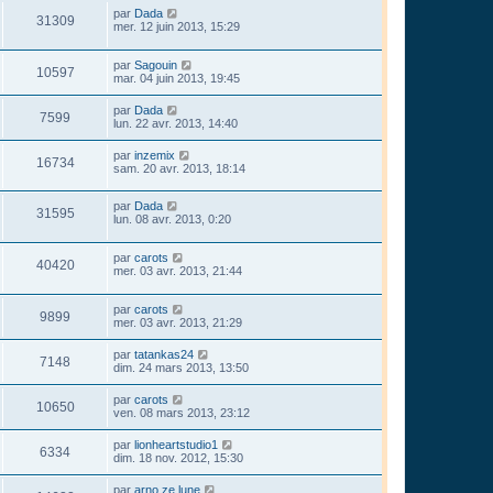
par
Dada
31309
mer. 12 juin 2013, 15:29
par
Sagouin
10597
mar. 04 juin 2013, 19:45
par
Dada
7599
lun. 22 avr. 2013, 14:40
par
inzemix
16734
sam. 20 avr. 2013, 18:14
par
Dada
31595
lun. 08 avr. 2013, 0:20
par
carots
40420
mer. 03 avr. 2013, 21:44
par
carots
9899
mer. 03 avr. 2013, 21:29
par
tatankas24
7148
dim. 24 mars 2013, 13:50
par
carots
10650
ven. 08 mars 2013, 23:12
par
lionheartstudio1
6334
dim. 18 nov. 2012, 15:30
par
arno ze lune