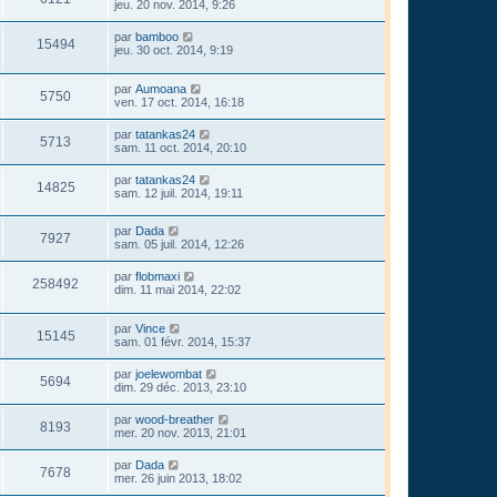
jeu. 20 nov. 2014, 9:26
par
bamboo
15494
jeu. 30 oct. 2014, 9:19
par
Aumoana
5750
ven. 17 oct. 2014, 16:18
par
tatankas24
5713
sam. 11 oct. 2014, 20:10
par
tatankas24
14825
sam. 12 juil. 2014, 19:11
par
Dada
7927
sam. 05 juil. 2014, 12:26
par
flobmaxi
258492
dim. 11 mai 2014, 22:02
par
Vince
15145
sam. 01 févr. 2014, 15:37
par
joelewombat
5694
dim. 29 déc. 2013, 23:10
par
wood-breather
8193
mer. 20 nov. 2013, 21:01
par
Dada
7678
mer. 26 juin 2013, 18:02