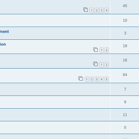
45
1
2
3
4
10
ement
3
tion
18
1
2
16
1
2
64
1
2
3
4
5
7
9
11
0