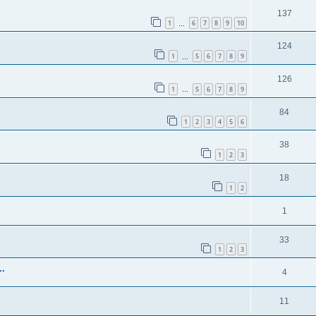
137
1
6
7
8
9
10
…
124
1
5
6
7
8
9
…
126
1
5
6
7
8
9
…
84
1
2
3
4
5
6
38
1
2
3
18
1
2
1
33
1
2
3
..
4
11