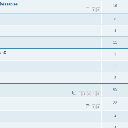
évissables
16
1
2
6
4
11
u :D
3
11
2
65
1
2
3
4
5
22
1
2
4
4