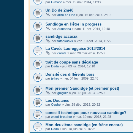
par
Ginside
»
mer. 19 nov. 2014, 11:33
Un Do de 2m40
par
arno ze lune
»
jeu. 16 oct. 2014, 2:19
Sandidge en Hêtre in progress
par
Aumoana
»
sam. 11 oct. 2014, 12:40
sandidge accacia
par
tatankas24
»
ven. 10 oct. 2014, 11:22
La Cuvée Laureggaise 2013/2014
par
carots
»
mar. 20 mai 2014, 15:58
trait de coupe sans décalage
par
Dada
»
jeu. 03 juil. 2014, 12:10
Densité des différents bois
par
jethro
»
mer. 04 févr. 2009, 22:48
Mon premier Sandidge (et premier post)
par
guiguite
»
jeu. 18 juil. 2013, 22:59
Les Douanes
par
Cephei
»
dim. 29 déc. 2013, 20:32
conseill technique pour nouveau sandidge?
par
wood-breather
»
mar. 19 nov. 2013, 21:28
Mon deuxième sandidge (en frêne encore)
par
Dada
»
lun. 10 juin 2013, 16:25