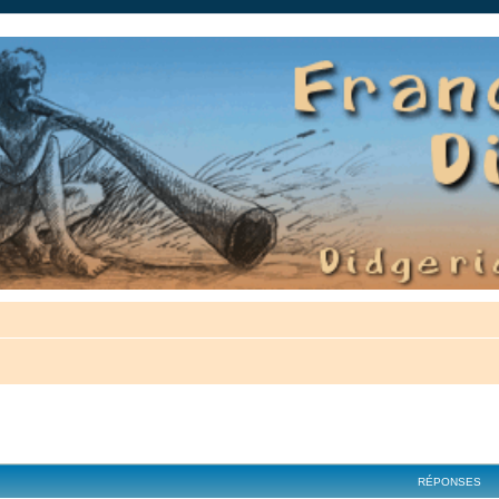
auté.
cher
cherche avancée
RÉPONSES