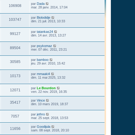
par
Dada
106908
mar. 28 janv. 2014, 17:04
par
Biolodidje
103747
dim. 21 juil. 2013, 10:33
par
tatankas24
99127
dim. 14 avr. 2013, 13:27
par
psykomaz
89504
mer. 07 déc. 2011, 23:21
par
bamboo
30585
jeu. 29 avr. 2010, 15:42
par
mmaaki4
10173
dim. 11 mai 2025, 13:32
par
Le Bourdon
12071
ven. 22 nov. 2019, 16:35
par
Vince
35417
dim. 10 mars 2019, 18:37
par
jethro
7057
mar. 25 sept. 2018, 13:53
par
Goodijula
11656
sam. 08 sept. 2018, 20:10