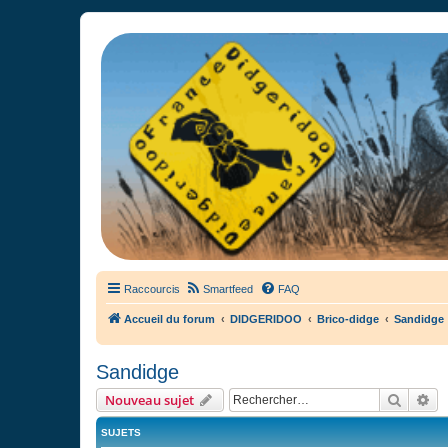
France Didgeridoo
Didgeridoo et Guimbarde sur France Didgeridoo - retrouvez la commun
Raccourcis
Smartfeed
FAQ
Accueil du forum
DIDGERIDOO
Brico-didge
Sandidge
Sandidge
Recher
Re
Nouveau sujet
SUJETS