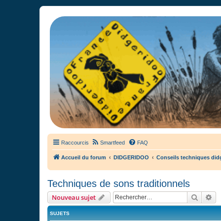
France Didgeridoo
Didgeridoo et Guimbarde sur France Didgeridoo - retrouvez la commun
Raccourcis
Smartfeed
FAQ
Accueil du forum
DIDGERIDOO
Conseils techniques did
Techniques de sons traditionnels
Recher
Re
Nouveau sujet
SUJETS