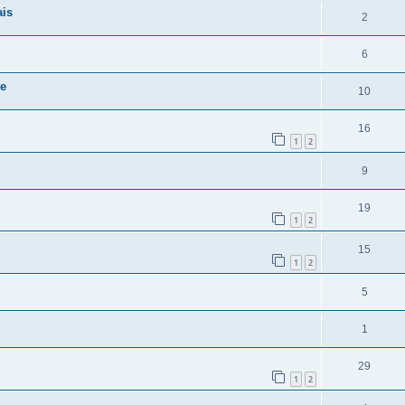
ais
2
6
ne
10
16
1
2
9
19
1
2
15
1
2
5
1
29
1
2