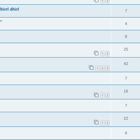
1
2
hirrl dhirl
7
y"
4
8
25
1
2
42
1
2
3
7
16
1
2
7
22
1
2
6