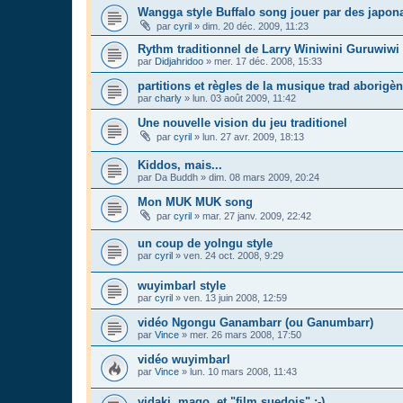
Wangga style Buffalo song jouer par des japon
par
cyril
»
dim. 20 déc. 2009, 11:23
Rythm traditionnel de Larry Winiwini Guruwiwi
par
Didjahridoo
»
mer. 17 déc. 2008, 15:33
partitions et règles de la musique trad aborigè
par
charly
»
lun. 03 août 2009, 11:42
Une nouvelle vision du jeu traditionel
par
cyril
»
lun. 27 avr. 2009, 18:13
Kiddos, mais...
par
Da Buddh
»
dim. 08 mars 2009, 20:24
Mon MUK MUK song
par
cyril
»
mar. 27 janv. 2009, 22:42
un coup de yolngu style
par
cyril
»
ven. 24 oct. 2008, 9:29
wuyimbarl style
par
cyril
»
ven. 13 juin 2008, 12:59
vidéo Ngongu Ganambarr (ou Ganumbarr)
par
Vince
»
mer. 26 mars 2008, 17:50
vidéo wuyimbarl
par
Vince
»
lun. 10 mars 2008, 11:43
yidaki, mago, et "film suedois" ;-)