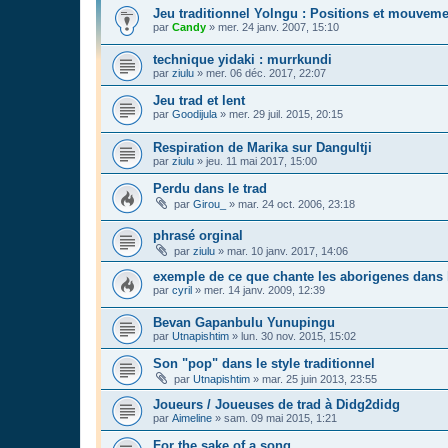
Jeu traditionnel Yolngu : Positions et mouvem
par
Candy
»
mer. 24 janv. 2007, 15:10
technique yidaki : murrkundi
par
ziulu
»
mer. 06 déc. 2017, 22:07
Jeu trad et lent
par
Goodijula
»
mer. 29 juil. 2015, 20:15
Respiration de Marika sur Dangultji
par
ziulu
»
jeu. 11 mai 2017, 15:00
Perdu dans le trad
par
Girou_
»
mar. 24 oct. 2006, 23:18
phrasé orginal
par
ziulu
»
mar. 10 janv. 2017, 14:06
exemple de ce que chante les aborigenes dans 
par
cyril
»
mer. 14 janv. 2009, 12:39
Bevan Gapanbulu Yunupingu
par
Utnapishtim
»
lun. 30 nov. 2015, 15:02
Son "pop" dans le style traditionnel
par
Utnapishtim
»
mar. 25 juin 2013, 23:55
Joueurs / Joueuses de trad à Didg2didg
par
Aimeline
»
sam. 09 mai 2015, 1:21
For the sake of a song