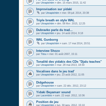
par
Utnapishtim
»
dim. 15 mars 2015, 11:42
Improvisation sur yidaki
par
Utnapishtim
»
mer. 09 juil. 2014, 20:38
Triple breath en style WAL
par
Utnapishtim
»
dim. 08 févr. 2015, 12:25
Dubravko parle du trad...
par
Utnapishtim
»
jeu. 14 août 2014, 9:18
WAL Gunborrg
par
Utnapishtim
»
sam. 17 mai 2014, 20:51
Interview Shozo
par
Titou
»
mer. 01 août 2007, 15:11
Tonalité des yidakis des CDs "Djalu teaches"
par
Utnapishtim
»
mar. 28 mai 2013, 18:30
Vocalises dans le jeu trad'
par
Utnapishtim
»
jeu. 23 août 2012, 11:05
Didgehouse
par
Utnapishtim
»
sam. 22 déc. 2012, 23:12
Yidaki Beyamarr sound
par
Laceridoo
»
sam. 22 sept. 2012, 10:36
Position de jeu
par
Utnapishtim
»
lun. 30 janv. 2012, 15:10