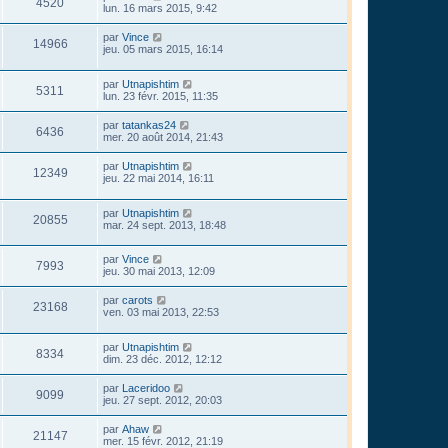
4520
lun. 16 mars 2015, 9:42
par
Vince
14966
jeu. 05 mars 2015, 16:14
par
Utnapishtim
5311
lun. 23 févr. 2015, 11:35
par
tatankas24
6436
mer. 20 août 2014, 21:43
par
Utnapishtim
12349
jeu. 22 mai 2014, 16:11
par
Utnapishtim
20855
mar. 24 sept. 2013, 18:48
par
Vince
7993
jeu. 30 mai 2013, 12:09
par
carots
23168
ven. 03 mai 2013, 22:53
par
Utnapishtim
8334
dim. 23 déc. 2012, 12:12
par
Laceridoo
9099
jeu. 27 sept. 2012, 20:03
par
Ahaw
21147
mer. 15 févr. 2012, 21:19