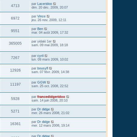
par
Laceridoo
4713
dim. 20 déc. 2009, 20:07
par
Vince
6972
jeu. 26 nov. 2009, 12:11
par
Ben
9551
mar. 04 août 2009, 17:32
par
yidaki 1er
365005
sam. 09 mai 2009, 18:18
par
cyril
7267
lun. 09 mars 2009, 10:02
par
bousyfl
12926
sam. 07 févr. 2009, 14:38
par
GGW
11197
sam. 25 oct. 2008, 22:52
par
francedidgeridoo
5928
sam. 14 juin 2008, 20:10
par
Dr didge
5271
mer. 26 mars 2008, 21:02
par
Dr didge
16361
mer. 12 mars 2008, 19:14
par
Dr didge