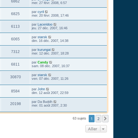
6862
mer. 27 févr. 2008, 6:57
par
cyril
6825
mer. 20 févr. 2008, 17:46
par
Laceridoo
6113
jeu. 27 déc. 2007, 16:46
par
starsk
6065
dim. 16 déc. 2007, 14:38
par
kurungai
7312
mer. 12 déc. 2007, 18:28
par
Candy
6811
sam. 08 déc. 2007, 16:37
par
starsk
30870
ven. 07 déc. 2007, 11:26
par
John
8584
dim. 12 août 2007, 22:59
par
Da Buddh
20198
mer. 01 août 2007, 2:30
1
2
Suivant
63 sujets
Aller