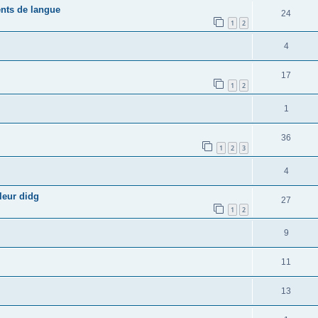
ents de langue
24
1
2
4
17
1
2
1
36
1
2
3
4
leur didg
27
1
2
9
11
13