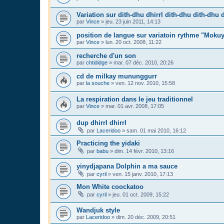
Variation sur dith-dhu dhirrl dith-dhu dith-dhu d
par
Vince
»
jeu. 23 juin 2011, 14:13
position de langue sur variatoin rythme "Moku
par
Vince
»
lun. 20 oct. 2008, 11:22
recherche d'un son
par
chtididge
»
mar. 07 déc. 2010, 20:26
cd de milkay mununggurr
par
la souche
»
ven. 12 nov. 2010, 15:58
La respiration dans le jeu traditionnel
par
Vince
»
mar. 01 avr. 2008, 17:05
dup dhirrl dhirrl
par
Laceridoo
»
sam. 01 mai 2010, 16:12
Practicing the yidaki
par
babu
»
dim. 14 févr. 2010, 13:16
yinydjapana Dolphin a ma sauce
par
cyril
»
ven. 15 janv. 2010, 17:13
Mon White coockatoo
par
cyril
»
jeu. 01 oct. 2009, 15:22
Wandjuk style
par
Laceridoo
»
dim. 20 déc. 2009, 20:51