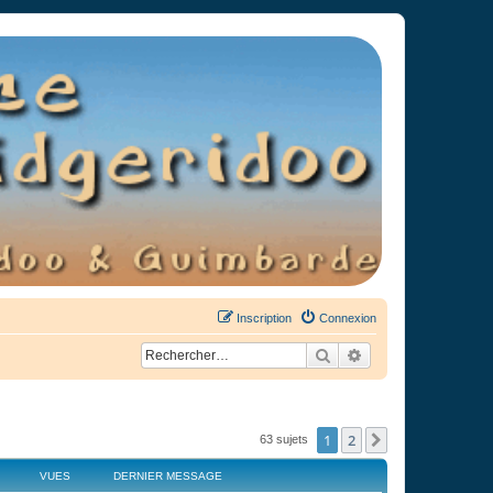
Inscription
Connexion
Rechercher
Recherche avancée
1
2
Suivant
63 sujets
VUES
DERNIER MESSAGE