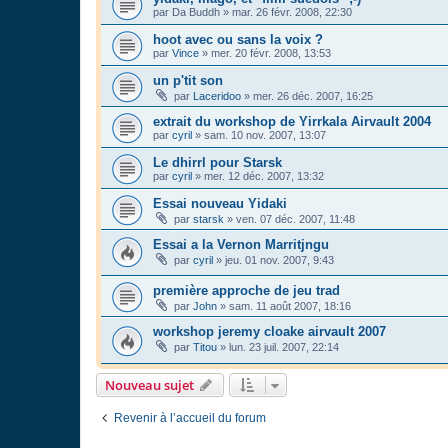
par
Da Buddh
»
mar. 26 févr. 2008, 22:30
hoot avec ou sans la voix ?
par
Vince
»
mer. 20 févr. 2008, 13:53
un p'tit son
par
Laceridoo
»
mer. 26 déc. 2007, 16:25
extrait du workshop de Yirrkala Airvault 2004
par
cyril
»
sam. 10 nov. 2007, 13:07
Le dhirrl pour Starsk
par
cyril
»
mer. 12 déc. 2007, 13:32
Essai nouveau Yidaki
par
starsk
»
ven. 07 déc. 2007, 11:48
Essai a la Vernon Marritjngu
par
cyril
»
jeu. 01 nov. 2007, 9:43
première approche de jeu trad
par
John
»
sam. 11 août 2007, 18:16
workshop jeremy cloake airvault 2007
par
Titou
»
lun. 23 juil. 2007, 22:14
Nouveau sujet
Revenir à l’accueil du forum