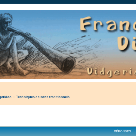
auté.
geridoo
Techniques de sons traditionnels
cher
cherche avancée
RÉPONSES