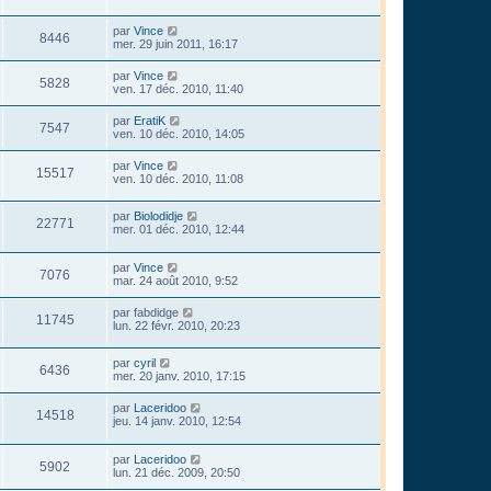
par
Vince
8446
mer. 29 juin 2011, 16:17
par
Vince
5828
ven. 17 déc. 2010, 11:40
par
EratiK
7547
ven. 10 déc. 2010, 14:05
par
Vince
15517
ven. 10 déc. 2010, 11:08
par
Biolodidje
22771
mer. 01 déc. 2010, 12:44
par
Vince
7076
mar. 24 août 2010, 9:52
par
fabdidge
11745
lun. 22 févr. 2010, 20:23
par
cyril
6436
mer. 20 janv. 2010, 17:15
par
Laceridoo
14518
jeu. 14 janv. 2010, 12:54
par
Laceridoo
5902
lun. 21 déc. 2009, 20:50