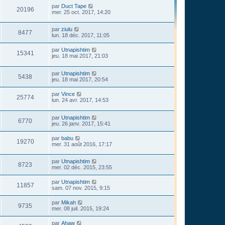
par
Duct Tape
20196
mer. 25 oct. 2017, 14:20
par
ziulu
8477
lun. 18 déc. 2017, 11:05
par
Utnapishtim
15341
jeu. 18 mai 2017, 21:03
par
Utnapishtim
5438
jeu. 18 mai 2017, 20:54
par
Vince
25774
lun. 24 avr. 2017, 14:53
par
Utnapishtim
6770
jeu. 26 janv. 2017, 15:41
par
babu
19270
mer. 31 août 2016, 17:17
par
Utnapishtim
8723
mer. 02 déc. 2015, 23:55
par
Utnapishtim
11857
sam. 07 nov. 2015, 9:15
par
Mikah
9735
mer. 08 juil. 2015, 19:24
par
Ahaw