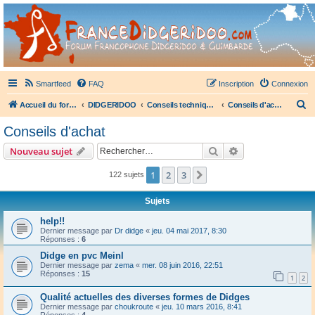
France Didgeridoo
Didgeridoo et Guimbarde sur France Didgeridoo - retrouvez la communauté.
Smartfeed
FAQ
Inscription
Connexion
R
Accueil du forum
DIDGERIDOO
Conseils techniques didgeridoo
Conseils d'achat
e
Conseils d'achat
c
Rechercher
Recherche avanc
Nouveau sujet
h
e
1
2
3
Suivant
122 sujets
r
Sujets
c
help!!
h
Dernier message par
Dr didge
«
jeu. 04 mai 2017, 8:30
Réponses :
6
e
Didge en pvc Meinl
r
Dernier message par
zema
«
mer. 08 juin 2016, 22:51
Réponses :
15
1
2
Qualité actuelles des diverses formes de Didges
Dernier message par
choukroute
«
jeu. 10 mars 2016, 8:41