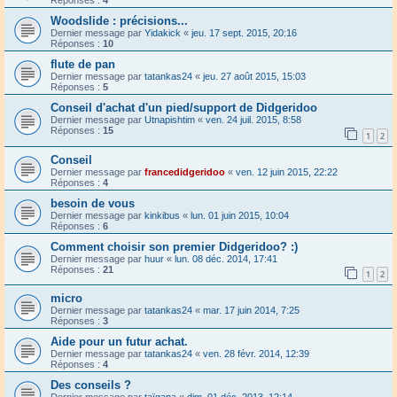
Réponses :
4
Woodslide : précisions...
Dernier message par
Yidakick
«
jeu. 17 sept. 2015, 20:16
Réponses :
10
flute de pan
Dernier message par
tatankas24
«
jeu. 27 août 2015, 15:03
Réponses :
5
Conseil d'achat d'un pied/support de Didgeridoo
Dernier message par
Utnapishtim
«
ven. 24 juil. 2015, 8:58
Réponses :
15
1
2
Conseil
Dernier message par
francedidgeridoo
«
ven. 12 juin 2015, 22:22
Réponses :
4
besoin de vous
Dernier message par
kinkibus
«
lun. 01 juin 2015, 10:04
Réponses :
6
Comment choisir son premier Didgeridoo? :)
Dernier message par
huur
«
lun. 08 déc. 2014, 17:41
Réponses :
21
1
2
micro
Dernier message par
tatankas24
«
mar. 17 juin 2014, 7:25
Réponses :
3
Aide pour un futur achat.
Dernier message par
tatankas24
«
ven. 28 févr. 2014, 12:39
Réponses :
4
Des conseils ?