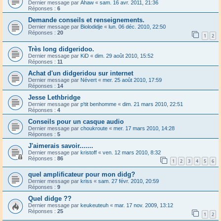
Dernier message par
Ahaw
«
sam. 16 avr. 2011, 21:36
Réponses :
6
Demande conseils et renseignements.
Dernier message par
Biolodidje
«
lun. 06 déc. 2010, 22:50
Réponses :
20
1
2
Très long didgeridoo.
Dernier message par
KiD
«
dim. 29 août 2010, 15:52
Réponses :
11
Achat d'un didgeridou sur internet
Dernier message par
Névert
«
mer. 25 août 2010, 17:59
Réponses :
14
Jesse Lethbridge
Dernier message par
p'tit benhomme
«
dim. 21 mars 2010, 22:51
Réponses :
4
Conseils pour un casque audio
Dernier message par
choukroute
«
mer. 17 mars 2010, 14:28
Réponses :
5
J'aimerais savoir.......
Dernier message par
kristoff
«
ven. 12 mars 2010, 8:32
Réponses :
86
1
2
3
4
5
6
quel amplificateur pour mon didg?
Dernier message par
kriss
«
sam. 27 févr. 2010, 20:59
Réponses :
9
Quel didge ??
Dernier message par
keukeuteuh
«
mar. 17 nov. 2009, 13:12
Réponses :
25
1
2