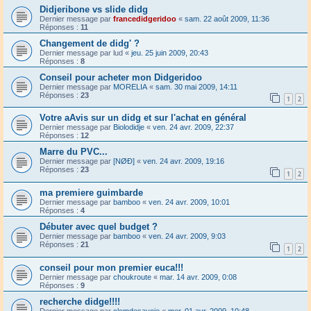
Didjeribone vs slide didg
Dernier message par
francedidgeridoo
«
sam. 22 août 2009, 11:36
Réponses :
11
Changement de didg' ?
Dernier message par
lud
«
jeu. 25 juin 2009, 20:43
Réponses :
8
Conseil pour acheter mon Didgeridoo
Dernier message par
MORELIA
«
sam. 30 mai 2009, 14:11
Réponses :
23
1
2
Votre aAvis sur un didg et sur l'achat en général
Dernier message par
Biolodidje
«
ven. 24 avr. 2009, 22:37
Réponses :
12
Marre du PVC...
Dernier message par
[NØÐ]
«
ven. 24 avr. 2009, 19:16
Réponses :
23
1
2
ma premiere guimbarde
Dernier message par
bamboo
«
ven. 24 avr. 2009, 10:01
Réponses :
4
Débuter avec quel budget ?
Dernier message par
bamboo
«
ven. 24 avr. 2009, 9:03
Réponses :
21
1
2
conseil pour mon premier euca!!!
Dernier message par
choukroute
«
mar. 14 avr. 2009, 0:08
Réponses :
9
recherche didge!!!!
Dernier message par
clemdesavoie
«
mer. 01 avr. 2009, 10:48