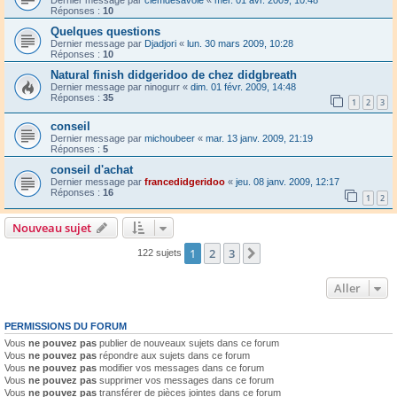
Réponses :
10
Quelques questions
Dernier message par
Djadjori
«
lun. 30 mars 2009, 10:28
Réponses :
10
Natural finish didgeridoo de chez didgbreath
Dernier message par
ninogurr
«
dim. 01 févr. 2009, 14:48
Réponses :
35
1
2
3
conseil
Dernier message par
michoubeer
«
mar. 13 janv. 2009, 21:19
Réponses :
5
conseil d'achat
Dernier message par
francedidgeridoo
«
jeu. 08 janv. 2009, 12:17
Réponses :
16
1
2
Nouveau sujet
1
2
3
Suivant
122 sujets
Aller
PERMISSIONS DU FORUM
Vous
ne pouvez pas
publier de nouveaux sujets dans ce forum
Vous
ne pouvez pas
répondre aux sujets dans ce forum
Vous
ne pouvez pas
modifier vos messages dans ce forum
Vous
ne pouvez pas
supprimer vos messages dans ce forum
Vous
ne pouvez pas
transférer de pièces jointes dans ce forum