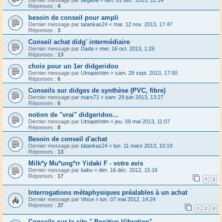
Dernier message par
taïgana
«
dim. 01 déc. 2013, 12:14
Réponses :
4
besoin de conseil pour ampli
Dernier message par
tatankas24
«
mar. 12 nov. 2013, 17:47
Réponses :
3
Conseil achat didg' intermédiaire
Dernier message par
Dada
«
mer. 16 oct. 2013, 1:26
Réponses :
13
choix pour un 1er didgeridoo
Dernier message par
Utnapishtim
«
sam. 28 sept. 2013, 17:00
Réponses :
6
Conseils sur didges de synthèse (PVC, fibre)
Dernier message par
mars71
«
sam. 29 juin 2013, 13:27
Réponses :
6
notion de "vrai" didgeridoo...
Dernier message par
Utnapishtim
«
jeu. 09 mai 2013, 11:07
Réponses :
8
Besoin de conseil d'achat
Dernier message par
tatankas24
«
lun. 11 mars 2013, 10:19
Réponses :
13
Milk*y Mu*ung*rr Yidaki F - votre avis
Dernier message par
babu
«
dim. 16 déc. 2012, 15:16
Réponses :
17
1
2
Interrogations métaphysiques préalables à un achat
Dernier message par
Vince
«
lun. 07 mai 2012, 14:24
Réponses :
37
1
2
3
Conseils sur le site " Positive Vibration"