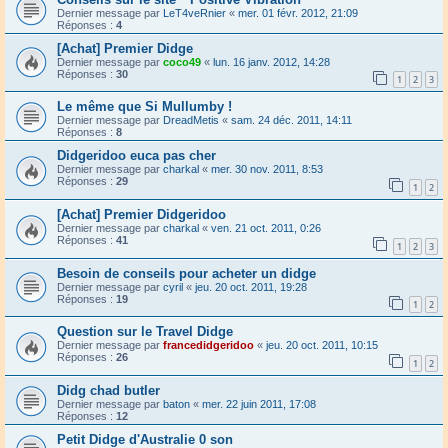
Dernier message par
LeT4veRnier
«
mer. 01 févr. 2012, 21:09
Réponses :
4
[Achat] Premier Didge
Dernier message par
coco49
«
lun. 16 janv. 2012, 14:28
Réponses :
30
1
2
3
Le même que Si Mullumby !
Dernier message par
DreadMetis
«
sam. 24 déc. 2011, 14:11
Réponses :
8
Didgeridoo euca pas cher
Dernier message par
charkal
«
mer. 30 nov. 2011, 8:53
Réponses :
29
1
2
[Achat] Premier Didgeridoo
Dernier message par
charkal
«
ven. 21 oct. 2011, 0:26
Réponses :
41
1
2
3
Besoin de conseils pour acheter un didge
Dernier message par
cyril
«
jeu. 20 oct. 2011, 19:28
Réponses :
19
1
2
Question sur le Travel Didge
Dernier message par
francedidgeridoo
«
jeu. 20 oct. 2011, 10:15
Réponses :
26
1
2
Didg chad butler
Dernier message par
baton
«
mer. 22 juin 2011, 17:08
Réponses :
12
Petit Didge d'Australie 0 son