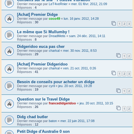
Dernier message par
LeT4veRnier
«
mer. 01 févr. 2012, 21:09
Réponses :
4
[Achat] Premier Didge
Dernier message par
coco49
«
lun. 16 janv. 2012, 14:28
Réponses :
30
1
2
3
Le même que Si Mullumby !
Dernier message par
DreadMetis
«
sam. 24 déc. 2011, 14:11
Réponses :
8
Didgeridoo euca pas cher
Dernier message par
charkal
«
mer. 30 nov. 2011, 8:53
Réponses :
29
1
2
[Achat] Premier Didgeridoo
Dernier message par
charkal
«
ven. 21 oct. 2011, 0:26
Réponses :
41
1
2
3
Besoin de conseils pour acheter un didge
Dernier message par
cyril
«
jeu. 20 oct. 2011, 19:28
Réponses :
19
1
2
Question sur le Travel Didge
Dernier message par
francedidgeridoo
«
jeu. 20 oct. 2011, 10:15
Réponses :
26
1
2
Didg chad butler
Dernier message par
baton
«
mer. 22 juin 2011, 17:08
Réponses :
12
Petit Didge d'Australie 0 son