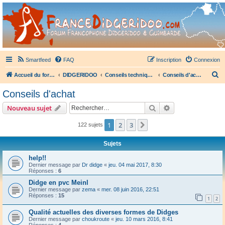
France Didgeridoo
Didgeridoo et Guimbarde sur France Didgeridoo - retrouvez la communauté.
Smartfeed
FAQ
Inscription
Connexion
R
Accueil du forum
DIDGERIDOO
Conseils techniques didgeridoo
Conseils d'achat
e
Conseils d'achat
c
Rechercher
Recherche avanc
Nouveau sujet
h
e
1
2
3
Suivant
122 sujets
r
Sujets
c
help!!
h
Dernier message par
Dr didge
«
jeu. 04 mai 2017, 8:30
Réponses :
6
e
Didge en pvc Meinl
r
Dernier message par
zema
«
mer. 08 juin 2016, 22:51
Réponses :
15
1
2
Qualité actuelles des diverses formes de Didges
Dernier message par
choukroute
«
jeu. 10 mars 2016, 8:41