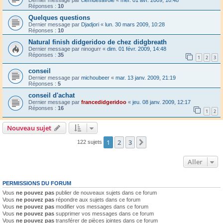
Réponses :
10
Quelques questions
Dernier message par
Djadjori
«
lun. 30 mars 2009, 10:28
Réponses :
10
Natural finish didgeridoo de chez didgbreath
Dernier message par
ninogurr
«
dim. 01 févr. 2009, 14:48
Réponses :
35
1
2
3
conseil
Dernier message par
michoubeer
«
mar. 13 janv. 2009, 21:19
Réponses :
5
conseil d'achat
Dernier message par
francedidgeridoo
«
jeu. 08 janv. 2009, 12:17
Réponses :
16
1
2
Nouveau sujet
1
2
3
Suivant
122 sujets
Aller
PERMISSIONS DU FORUM
Vous
ne pouvez pas
publier de nouveaux sujets dans ce forum
Vous
ne pouvez pas
répondre aux sujets dans ce forum
Vous
ne pouvez pas
modifier vos messages dans ce forum
Vous
ne pouvez pas
supprimer vos messages dans ce forum
Vous
ne pouvez pas
transférer de pièces jointes dans ce forum