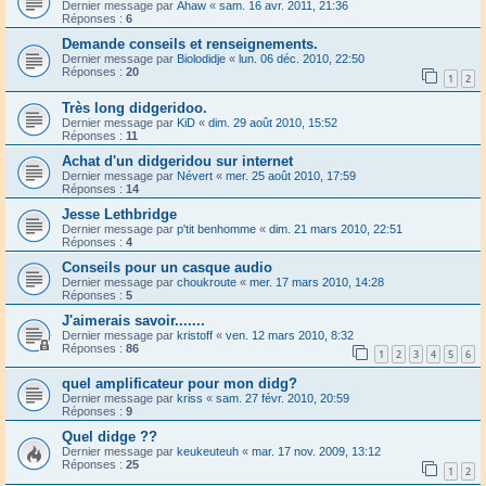
Dernier message par
Ahaw
«
sam. 16 avr. 2011, 21:36
Réponses :
6
Demande conseils et renseignements.
Dernier message par
Biolodidje
«
lun. 06 déc. 2010, 22:50
Réponses :
20
1
2
Très long didgeridoo.
Dernier message par
KiD
«
dim. 29 août 2010, 15:52
Réponses :
11
Achat d'un didgeridou sur internet
Dernier message par
Névert
«
mer. 25 août 2010, 17:59
Réponses :
14
Jesse Lethbridge
Dernier message par
p'tit benhomme
«
dim. 21 mars 2010, 22:51
Réponses :
4
Conseils pour un casque audio
Dernier message par
choukroute
«
mer. 17 mars 2010, 14:28
Réponses :
5
J'aimerais savoir.......
Dernier message par
kristoff
«
ven. 12 mars 2010, 8:32
Réponses :
86
1
2
3
4
5
6
quel amplificateur pour mon didg?
Dernier message par
kriss
«
sam. 27 févr. 2010, 20:59
Réponses :
9
Quel didge ??
Dernier message par
keukeuteuh
«
mar. 17 nov. 2009, 13:12
Réponses :
25
1
2