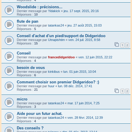
Réponses :
4
Woodslide : précisions...
Dernier message par
Yidakick
«
jeu. 17 sept. 2015, 20:16
Réponses :
10
flute de pan
Dernier message par
tatankas24
«
jeu. 27 août 2015, 15:03
Réponses :
5
Conseil d'achat d'un pied/support de Didgeridoo
Dernier message par
Utnapishtim
«
ven. 24 juil. 2015, 8:58
Réponses :
15
1
2
Conseil
Dernier message par
francedidgeridoo
«
ven. 12 juin 2015, 22:22
Réponses :
4
besoin de vous
Dernier message par
kinkibus
«
lun. 01 juin 2015, 10:04
Réponses :
6
Comment choisir son premier Didgeridoo? :)
Dernier message par
huur
«
lun. 08 déc. 2014, 17:41
Réponses :
21
1
2
micro
Dernier message par
tatankas24
«
mar. 17 juin 2014, 7:25
Réponses :
3
Aide pour un futur achat.
Dernier message par
tatankas24
«
ven. 28 févr. 2014, 12:39
Réponses :
4
Des conseils ?