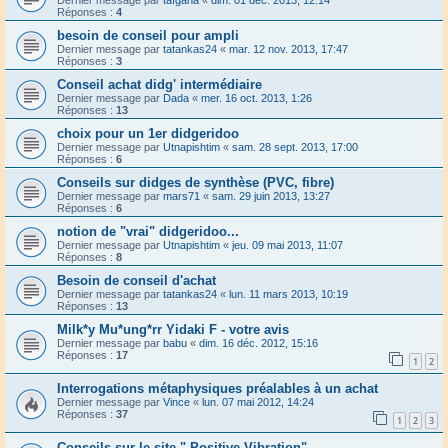
Dernier message par
taïgana
«
dim. 01 déc. 2013, 12:14
Réponses :
4
besoin de conseil pour ampli
Dernier message par
tatankas24
«
mar. 12 nov. 2013, 17:47
Réponses :
3
Conseil achat didg' intermédiaire
Dernier message par
Dada
«
mer. 16 oct. 2013, 1:26
Réponses :
13
choix pour un 1er didgeridoo
Dernier message par
Utnapishtim
«
sam. 28 sept. 2013, 17:00
Réponses :
6
Conseils sur didges de synthèse (PVC, fibre)
Dernier message par
mars71
«
sam. 29 juin 2013, 13:27
Réponses :
6
notion de "vrai" didgeridoo...
Dernier message par
Utnapishtim
«
jeu. 09 mai 2013, 11:07
Réponses :
8
Besoin de conseil d'achat
Dernier message par
tatankas24
«
lun. 11 mars 2013, 10:19
Réponses :
13
Milk*y Mu*ung*rr Yidaki F - votre avis
Dernier message par
babu
«
dim. 16 déc. 2012, 15:16
Réponses :
17
1
2
Interrogations métaphysiques préalables à un achat
Dernier message par
Vince
«
lun. 07 mai 2012, 14:24
Réponses :
37
1
2
3
Conseils sur le site " Positive Vibration"