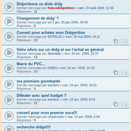
Didjeribone vs slide didg
Dernier message par
francedidgeridoo
«
sam. 22 août 2009, 11:36
Réponses :
11
Changement de didg' ?
Dernier message par
lud
«
jeu. 25 juin 2009, 20:43
Réponses :
8
Conseil pour acheter mon Didgeridoo
Dernier message par
MORELIA
«
sam. 30 mai 2009, 14:11
Réponses :
23
1
2
Votre aAvis sur un didg et sur l'achat en général
Dernier message par
Biolodidje
«
ven. 24 avr. 2009, 22:37
Réponses :
12
Marre du PVC...
Dernier message par
[NØÐ]
«
ven. 24 avr. 2009, 19:16
Réponses :
23
1
2
ma premiere guimbarde
Dernier message par
bamboo
«
ven. 24 avr. 2009, 10:01
Réponses :
4
Débuter avec quel budget ?
Dernier message par
bamboo
«
ven. 24 avr. 2009, 9:03
Réponses :
21
1
2
conseil pour mon premier euca!!!
Dernier message par
choukroute
«
mar. 14 avr. 2009, 0:08
Réponses :
9
recherche didge!!!!
Dernier message par
clemdesavoie
«
mer. 01 avr. 2009, 10:48