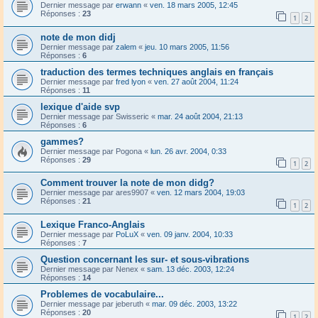
Dernier message par
erwann
«
ven. 18 mars 2005, 12:45
Réponses :
23
1
2
note de mon didj
Dernier message par
zalem
«
jeu. 10 mars 2005, 11:56
Réponses :
6
traduction des termes techniques anglais en français
Dernier message par
fred lyon
«
ven. 27 août 2004, 11:24
Réponses :
11
lexique d'aide svp
Dernier message par
Swisseric
«
mar. 24 août 2004, 21:13
Réponses :
6
gammes?
Dernier message par
Pogona
«
lun. 26 avr. 2004, 0:33
Réponses :
29
1
2
Comment trouver la note de mon didg?
Dernier message par
ares9907
«
ven. 12 mars 2004, 19:03
Réponses :
21
1
2
Lexique Franco-Anglais
Dernier message par
PoLuX
«
ven. 09 janv. 2004, 10:33
Réponses :
7
Question concernant les sur- et sous-vibrations
Dernier message par
Nenex
«
sam. 13 déc. 2003, 12:24
Réponses :
14
Problemes de vocabulaire...
Dernier message par
jeberuth
«
mar. 09 déc. 2003, 13:22
Réponses :
20
1
2