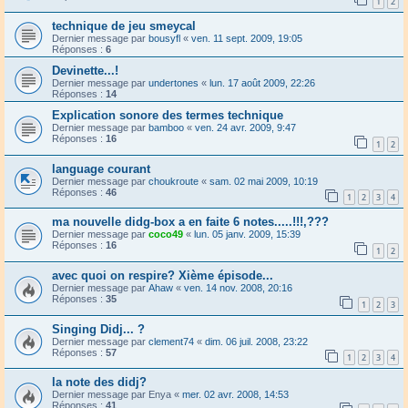
1
2
technique de jeu smeycal
Dernier message par
bousyfl
«
ven. 11 sept. 2009, 19:05
Réponses :
6
Devinette...!
Dernier message par
undertones
«
lun. 17 août 2009, 22:26
Réponses :
14
Explication sonore des termes technique
Dernier message par
bamboo
«
ven. 24 avr. 2009, 9:47
Réponses :
16
1
2
language courant
Dernier message par
choukroute
«
sam. 02 mai 2009, 10:19
Réponses :
46
1
2
3
4
ma nouvelle didg-box a en faite 6 notes.....!!!,???
Dernier message par
coco49
«
lun. 05 janv. 2009, 15:39
Réponses :
16
1
2
avec quoi on respire? Xième épisode...
Dernier message par
Ahaw
«
ven. 14 nov. 2008, 20:16
Réponses :
35
1
2
3
Singing Didj... ?
Dernier message par
clement74
«
dim. 06 juil. 2008, 23:22
Réponses :
57
1
2
3
4
la note des didj?
Dernier message par
Enya
«
mer. 02 avr. 2008, 14:53
Réponses :
41