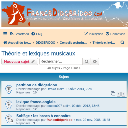
France Didgeridoo
Didgeridoo et Guimbarde sur France Didgeridoo - retrouvez la communauté.
Smartfeed
FAQ
Inscription
Connexion
R
Accueil du forum
DIDGERIDOO
Conseils techniques didgeridoo
Théorie et lexiques musicaux
e
Théorie et lexiques musicaux
c
Rechercher
Recherche avanc
Nouveau sujet
h
40 sujets • Page
1
sur
1
e
Sujets
r
c
partition de didgeridoo
Dernier message par
Dtrake
«
dim. 16 févr. 2014, 2:24
h
Réponses :
15
1
2
e
lexique franco-anglais
r
Dernier message par
boubou007
«
dim. 02 déc. 2012, 13:45
Réponses :
12
Solfége : les bases à connaitre
Dernier message par
francedidgeridoo
«
mer. 22 nov. 2006, 18:48
Réponses :
3