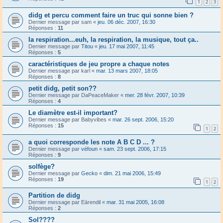
1
2
3
didg et percu comment faire un truc qui sonne bien ?
Dernier message par
sam
«
jeu. 06 déc. 2007, 16:30
Réponses :
11
la respiration...euh, la respiration, la musique, tout ça..
Dernier message par
Titou
«
jeu. 17 mai 2007, 11:45
Réponses :
5
caractéristiques de jeu propre a chaque notes
Dernier message par
karl
«
mar. 13 mars 2007, 18:05
Réponses :
8
petit didg, petit son??
Dernier message par
DaPeaceMaker
«
mer. 28 févr. 2007, 10:39
Réponses :
4
Le diamètre est-il important?
Dernier message par
Babyvibes
«
mar. 26 sept. 2006, 15:20
Réponses :
15
1
2
a quoi corresponde les note A B C D ... ?
Dernier message par
véfoun
«
sam. 23 sept. 2006, 17:15
Réponses :
9
solfège?
Dernier message par
Gecko
«
dim. 21 mai 2006, 15:49
Réponses :
19
1
2
Partition de didg
Dernier message par
Eärendil
«
mar. 31 mai 2005, 16:08
Réponses :
2
Sol????