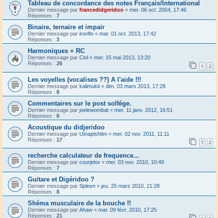
Tableau de concordance des notes Français/International
Dernier message par
francedidgeridoo
«
mer. 06 oct. 2004, 17:46
Réponses :
7
Binaire, ternaire et impair
Dernier message par
ironflo
«
mar. 01 oct. 2013, 17:42
Réponses :
3
Harmoniques + RC
Dernier message par
Ciol
«
mer. 15 mai 2013, 13:20
Réponses :
26
1
2
Les voyelles (vocalises ??) A l'aide !!!
Dernier message par
kalimukti
«
dim. 03 mars 2013, 17:28
Réponses :
8
Commentaires sur le post solfége.
Dernier message par
joelewombat
«
mer. 11 janv. 2012, 16:51
Réponses :
8
Acoustique du didjeridoo
Dernier message par
Utnapishtim
«
mer. 02 nov. 2011, 11:11
Réponses :
17
1
2
recherche calculateur de frequence...
Dernier message par
courjetor
«
mer. 03 nov. 2010, 10:49
Réponses :
7
Guitare et Digéridoo ?
Dernier message par
Spleen
«
jeu. 25 mars 2010, 21:28
Réponses :
8
Shéma musculaire de la bouche !!
Dernier message par
Ahaw
«
mar. 09 févr. 2010, 17:25
Réponses :
21