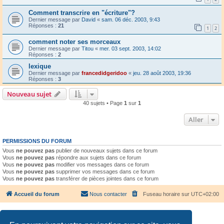
Comment transcrire en "écriture"?
Dernier message par
David
«
sam. 06 déc. 2003, 9:43
Réponses :
21
1
2
comment noter ses morceaux
Dernier message par
Titou
«
mer. 03 sept. 2003, 14:02
Réponses :
2
lexique
Dernier message par
francedidgeridoo
«
jeu. 28 août 2003, 19:36
Réponses :
3
Nouveau sujet
40 sujets • Page
1
sur
1
Aller
PERMISSIONS DU FORUM
Vous
ne pouvez pas
publier de nouveaux sujets dans ce forum
Vous
ne pouvez pas
répondre aux sujets dans ce forum
Vous
ne pouvez pas
modifier vos messages dans ce forum
Vous
ne pouvez pas
supprimer vos messages dans ce forum
Vous
ne pouvez pas
transférer de pièces jointes dans ce forum
Accueil du forum
Nous contacter
Fuseau horaire sur
UTC+02:00