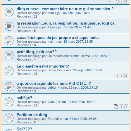
1
2
3
didg et percu comment faire un truc qui sonne bien ?
Dernier message par
sam
«
jeu. 06 déc. 2007, 16:30
Réponses :
11
la respiration...euh, la respiration, la musique, tout ça..
Dernier message par
Titou
«
jeu. 17 mai 2007, 11:45
Réponses :
5
caractéristiques de jeu propre a chaque notes
Dernier message par
karl
«
mar. 13 mars 2007, 18:05
Réponses :
8
petit didg, petit son??
Dernier message par
DaPeaceMaker
«
mer. 28 févr. 2007, 10:39
Réponses :
4
Le diamètre est-il important?
Dernier message par
Babyvibes
«
mar. 26 sept. 2006, 15:20
Réponses :
15
1
2
a quoi corresponde les note A B C D ... ?
Dernier message par
véfoun
«
sam. 23 sept. 2006, 17:15
Réponses :
9
solfège?
Dernier message par
Gecko
«
dim. 21 mai 2006, 15:49
Réponses :
19
1
2
Partition de didg
Dernier message par
Eärendil
«
mar. 31 mai 2005, 16:08
Réponses :
2
Sol????