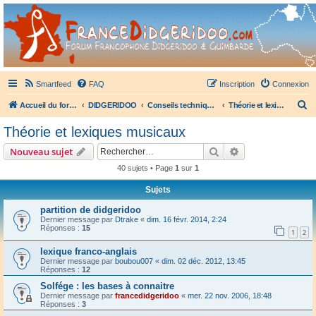
France Didgeridoo
Didgeridoo et Guimbarde sur France Didgeridoo - retrouvez la communauté.
Smartfeed
FAQ
Inscription
Connexion
R
Accueil du forum
DIDGERIDOO
Conseils techniques didgeridoo
Théorie et lexiques musicaux
e
Théorie et lexiques musicaux
c
Rechercher
Recherche avanc
Nouveau sujet
h
40 sujets • Page
1
sur
1
e
Sujets
r
c
partition de didgeridoo
Dernier message par
Dtrake
«
dim. 16 févr. 2014, 2:24
h
Réponses :
15
1
2
e
lexique franco-anglais
r
Dernier message par
boubou007
«
dim. 02 déc. 2012, 13:45
Réponses :
12
Solfége : les bases à connaitre
Dernier message par
francedidgeridoo
«
mer. 22 nov. 2006, 18:48
Réponses :
3