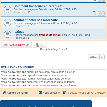
Comment transcrire en "écriture"?
Dernier message par
David
«
sam. 06 déc. 2003, 9:43
Réponses :
21
1
2
comment noter ses morceaux
Dernier message par
Titou
«
mer. 03 sept. 2003, 14:02
Réponses :
2
lexique
Dernier message par
francedidgeridoo
«
jeu. 28 août 2003, 19:36
Réponses :
3
Nouveau sujet
40 sujets • Page
1
sur
1
Aller
PERMISSIONS DU FORUM
Vous
ne pouvez pas
publier de nouveaux sujets dans ce forum
Vous
ne pouvez pas
répondre aux sujets dans ce forum
Vous
ne pouvez pas
modifier vos messages dans ce forum
Vous
ne pouvez pas
supprimer vos messages dans ce forum
Vous
ne pouvez pas
transférer de pièces jointes dans ce forum
Accueil du forum
Nous contacter
Fuseau horaire sur
UTC+02:00