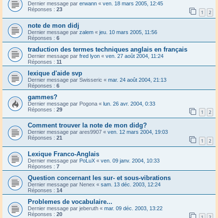
Dernier message par
erwann
«
ven. 18 mars 2005, 12:45
Réponses :
23
1
2
note de mon didj
Dernier message par
zalem
«
jeu. 10 mars 2005, 11:56
Réponses :
6
traduction des termes techniques anglais en français
Dernier message par
fred lyon
«
ven. 27 août 2004, 11:24
Réponses :
11
lexique d'aide svp
Dernier message par
Swisseric
«
mar. 24 août 2004, 21:13
Réponses :
6
gammes?
Dernier message par
Pogona
«
lun. 26 avr. 2004, 0:33
Réponses :
29
1
2
Comment trouver la note de mon didg?
Dernier message par
ares9907
«
ven. 12 mars 2004, 19:03
Réponses :
21
1
2
Lexique Franco-Anglais
Dernier message par
PoLuX
«
ven. 09 janv. 2004, 10:33
Réponses :
7
Question concernant les sur- et sous-vibrations
Dernier message par
Nenex
«
sam. 13 déc. 2003, 12:24
Réponses :
14
Problemes de vocabulaire...
Dernier message par
jeberuth
«
mar. 09 déc. 2003, 13:22
Réponses :
20
1
2