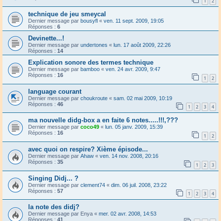
1
2
technique de jeu smeycal
Dernier message par
bousyfl
«
ven. 11 sept. 2009, 19:05
Réponses :
6
Devinette...!
Dernier message par
undertones
«
lun. 17 août 2009, 22:26
Réponses :
14
Explication sonore des termes technique
Dernier message par
bamboo
«
ven. 24 avr. 2009, 9:47
Réponses :
16
1
2
language courant
Dernier message par
choukroute
«
sam. 02 mai 2009, 10:19
Réponses :
46
1
2
3
4
ma nouvelle didg-box a en faite 6 notes.....!!!,???
Dernier message par
coco49
«
lun. 05 janv. 2009, 15:39
Réponses :
16
1
2
avec quoi on respire? Xième épisode...
Dernier message par
Ahaw
«
ven. 14 nov. 2008, 20:16
Réponses :
35
1
2
3
Singing Didj... ?
Dernier message par
clement74
«
dim. 06 juil. 2008, 23:22
Réponses :
57
1
2
3
4
la note des didj?
Dernier message par
Enya
«
mer. 02 avr. 2008, 14:53
Réponses :
41