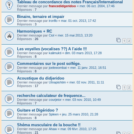
Tableau de concordance des notes Français/International
Dernier message par
francedidgeridoo
«
mer. 06 oct. 2004, 17:46
Réponses :
7
Binaire, ternaire et impair
Dernier message par
ironflo
«
mar. 01 oct. 2013, 17:42
Réponses :
3
Harmoniques + RC
Dernier message par
Ciol
«
mer. 15 mai 2013, 13:20
Réponses :
26
1
2
Les voyelles (vocalises ??) A l'aide !!!
Dernier message par
kalimukti
«
dim. 03 mars 2013, 17:28
Réponses :
8
Commentaires sur le post solfége.
Dernier message par
joelewombat
«
mer. 11 janv. 2012, 16:51
Réponses :
8
Acoustique du didjeridoo
Dernier message par
Utnapishtim
«
mer. 02 nov. 2011, 11:11
Réponses :
17
1
2
recherche calculateur de frequence...
Dernier message par
courjetor
«
mer. 03 nov. 2010, 10:49
Réponses :
7
Guitare et Digéridoo ?
Dernier message par
Spleen
«
jeu. 25 mars 2010, 21:28
Réponses :
8
Shéma musculaire de la bouche !!
Dernier message par
Ahaw
«
mar. 09 févr. 2010, 17:25
Réponses :
21