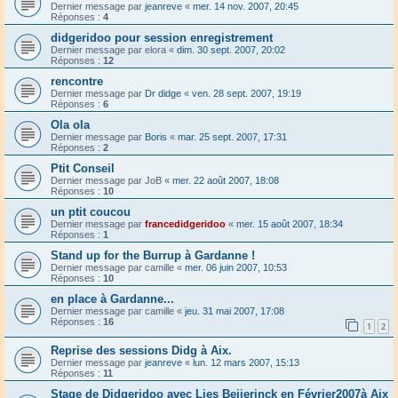
Dernier message par
jeanreve
«
mer. 14 nov. 2007, 20:45
Réponses :
4
didgeridoo pour session enregistrement
Dernier message par
elora
«
dim. 30 sept. 2007, 20:02
Réponses :
12
rencontre
Dernier message par
Dr didge
«
ven. 28 sept. 2007, 19:19
Réponses :
6
Ola ola
Dernier message par
Boris
«
mar. 25 sept. 2007, 17:31
Réponses :
2
Ptit Conseil
Dernier message par
JoB
«
mer. 22 août 2007, 18:08
Réponses :
10
un ptit coucou
Dernier message par
francedidgeridoo
«
mer. 15 août 2007, 18:34
Réponses :
1
Stand up for the Burrup à Gardanne !
Dernier message par
camille
«
mer. 06 juin 2007, 10:53
Réponses :
10
en place à Gardanne...
Dernier message par
camille
«
jeu. 31 mai 2007, 17:08
Réponses :
16
1
2
Reprise des sessions Didg à Aix.
Dernier message par
jeanreve
«
lun. 12 mars 2007, 15:13
Réponses :
11
Stage de Didgeridoo avec Lies Beijerinck en Février2007à Aix