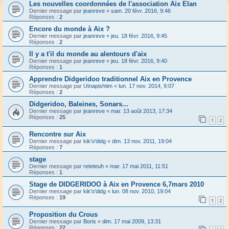
Les nouvelles coordonnées de l'association Aix Elan
Dernier message par
jeanreve
«
sam. 20 févr. 2016, 9:46
Réponses :
2
Encore du monde à Aix ?
Dernier message par
jeanreve
«
jeu. 18 févr. 2016, 9:45
Réponses :
2
Il y a t'il du monde au alentours d'aix
Dernier message par
jeanreve
«
jeu. 18 févr. 2016, 9:40
Réponses :
1
Apprendre Didgeridoo traditionnel Aix en Provence
Dernier message par
Utnapishtim
«
lun. 17 nov. 2014, 9:07
Réponses :
2
Didgeridoo, Baleines, Sonars...
Dernier message par
jeanreve
«
mar. 13 août 2013, 17:34
Réponses :
25
1
2
Rencontre sur Aix
Dernier message par
kik'o'didg
«
dim. 13 nov. 2011, 19:04
Réponses :
7
stage
Dernier message par
reteteuh
«
mar. 17 mai 2011, 11:51
Réponses :
1
Stage de DIDGERIDOO à Aix en Provence 6,7mars 2010
Dernier message par
kik'o'didg
«
lun. 08 nov. 2010, 19:04
Réponses :
19
1
2
Proposition du Crous
Dernier message par
Boris
«
dim. 17 mai 2009, 13:31
Réponses :
22