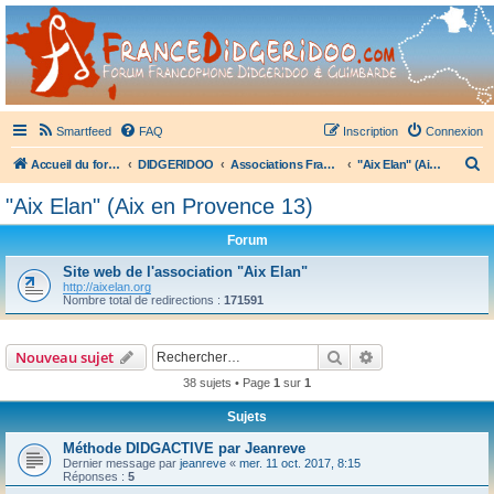
France Didgeridoo
Didgeridoo et Guimbarde sur France Didgeridoo - retrouvez la communauté.
Smartfeed
FAQ
Inscription
Connexion
R
Accueil du forum
DIDGERIDOO
Associations Françaises de Didgeridoo
"Aix Elan" (Aix en Provence 13)
e
"Aix Elan" (Aix en Provence 13)
c
Forum
h
e
Site web de l'association "Aix Elan"
http://aixelan.org
r
Nombre total de redirections :
171591
c
h
Rechercher
Recherche avanc
Nouveau sujet
e
38 sujets • Page
1
sur
1
r
Sujets
Méthode DIDGACTIVE par Jeanreve
Dernier message par
jeanreve
«
mer. 11 oct. 2017, 8:15
Réponses :
5