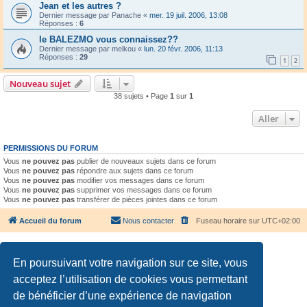
Jean et les autres ?
Dernier message par
Panache
«
mer. 19 juil. 2006, 13:08
Réponses :
6
le BALEZMO vous connaissez??
Dernier message par
melkou
«
lun. 20 févr. 2006, 11:13
Réponses :
29
1
2
Nouveau sujet
38 sujets • Page
1
sur
1
Aller
PERMISSIONS DU FORUM
Vous
ne pouvez pas
publier de nouveaux sujets dans ce forum
Vous
ne pouvez pas
répondre aux sujets dans ce forum
Vous
ne pouvez pas
modifier vos messages dans ce forum
Vous
ne pouvez pas
supprimer vos messages dans ce forum
Vous
ne pouvez pas
transférer de pièces jointes dans ce forum
Accueil du forum
Nous contacter
Fuseau horaire sur
UTC+02:00
En poursuivant votre navigation sur ce site, vous
acceptez l’utilisation de cookies vous permettant
de bénéficier d’une expérience de navigation
Développé par
phpBB
® Forum Software © phpBB Limited
Traduction française officielle
©
Qiaeru