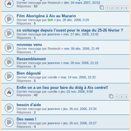
Dernier message par
Reteteuh
«
dim. 04 mars 2007, 20:53
Réponses :
63
1
2
3
4
5
Film Aborigène à Aix au Mazarin
Dernier message par
lich
«
jeu. 28 déc. 2006, 0:29
Réponses :
5
co voiturage depuis l'ouest pour le stage du 25-26 février ?
Dernier message par
jeanreve
«
mer. 27 déc. 2006, 13:42
Réponses :
1
nouveau venu
Dernier message par
Reteteuh
«
mer. 06 déc. 2006, 21:49
Réponses :
7
Rassemblement
Dernier message par
jeanreve
«
mar. 28 nov. 2006, 21:15
Réponses :
5
Bien dégouté
Dernier message par
camille
«
mar. 14 nov. 2006, 15:32
Réponses :
5
Enfin on a un lieu pour faire du didg à Aix centre!!
Dernier message par
camille
«
jeu. 02 nov. 2006, 9:08
Réponses :
43
1
2
3
besoin d'aide
Dernier message par
jeanreve
«
jeu. 26 oct. 2006, 23:34
Réponses :
2
Des news !
Dernier message par
jeanreve
«
jeu. 26 oct. 2006, 23:27
Réponses :
4