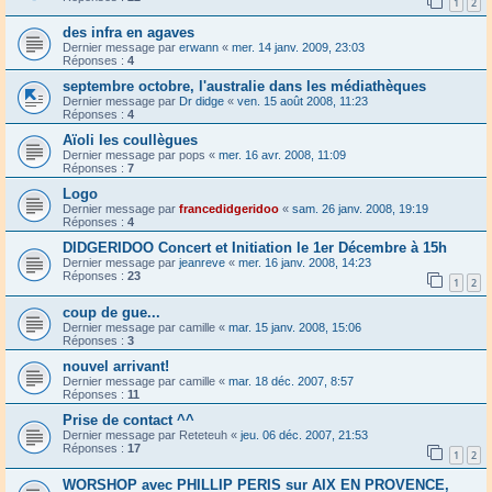
1
2
des infra en agaves
Dernier message par
erwann
«
mer. 14 janv. 2009, 23:03
Réponses :
4
septembre octobre, l'australie dans les médiathèques
Dernier message par
Dr didge
«
ven. 15 août 2008, 11:23
Réponses :
4
Aïoli les coullègues
Dernier message par
pops
«
mer. 16 avr. 2008, 11:09
Réponses :
7
Logo
Dernier message par
francedidgeridoo
«
sam. 26 janv. 2008, 19:19
Réponses :
4
DIDGERIDOO Concert et Initiation le 1er Décembre à 15h
Dernier message par
jeanreve
«
mer. 16 janv. 2008, 14:23
Réponses :
23
1
2
coup de gue...
Dernier message par
camille
«
mar. 15 janv. 2008, 15:06
Réponses :
3
nouvel arrivant!
Dernier message par
camille
«
mar. 18 déc. 2007, 8:57
Réponses :
11
Prise de contact ^^
Dernier message par
Reteteuh
«
jeu. 06 déc. 2007, 21:53
Réponses :
17
1
2
WORSHOP avec PHILLIP PERIS sur AIX EN PROVENCE,