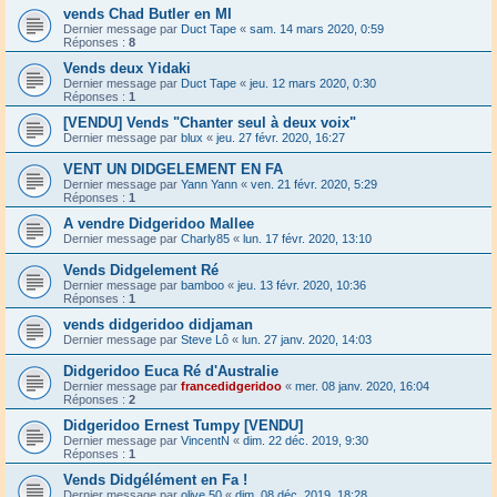
vends Chad Butler en MI
Dernier message par
Duct Tape
«
sam. 14 mars 2020, 0:59
Réponses :
8
Vends deux Yidaki
Dernier message par
Duct Tape
«
jeu. 12 mars 2020, 0:30
Réponses :
1
[VENDU] Vends "Chanter seul à deux voix"
Dernier message par
blux
«
jeu. 27 févr. 2020, 16:27
VENT UN DIDGELEMENT EN FA
Dernier message par
Yann Yann
«
ven. 21 févr. 2020, 5:29
Réponses :
1
A vendre Didgeridoo Mallee
Dernier message par
Charly85
«
lun. 17 févr. 2020, 13:10
Vends Didgelement Ré
Dernier message par
bamboo
«
jeu. 13 févr. 2020, 10:36
Réponses :
1
vends didgeridoo didjaman
Dernier message par
Steve Lô
«
lun. 27 janv. 2020, 14:03
Didgeridoo Euca Ré d'Australie
Dernier message par
francedidgeridoo
«
mer. 08 janv. 2020, 16:04
Réponses :
2
Didgeridoo Ernest Tumpy [VENDU]
Dernier message par
VincentN
«
dim. 22 déc. 2019, 9:30
Réponses :
1
Vends Didgélément en Fa !
Dernier message par
olive.50
«
dim. 08 déc. 2019, 18:28