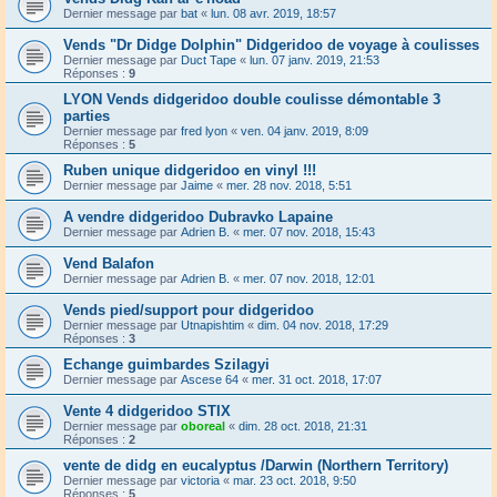
Dernier message par
bat
«
lun. 08 avr. 2019, 18:57
Vends "Dr Didge Dolphin" Didgeridoo de voyage à coulisses
Dernier message par
Duct Tape
«
lun. 07 janv. 2019, 21:53
Réponses :
9
LYON Vends didgeridoo double coulisse démontable 3
parties
Dernier message par
fred lyon
«
ven. 04 janv. 2019, 8:09
Réponses :
5
Ruben unique didgeridoo en vinyl !!!
Dernier message par
Jaime
«
mer. 28 nov. 2018, 5:51
A vendre didgeridoo Dubravko Lapaine
Dernier message par
Adrien B.
«
mer. 07 nov. 2018, 15:43
Vend Balafon
Dernier message par
Adrien B.
«
mer. 07 nov. 2018, 12:01
Vends pied/support pour didgeridoo
Dernier message par
Utnapishtim
«
dim. 04 nov. 2018, 17:29
Réponses :
3
Echange guimbardes Szilagyi
Dernier message par
Ascese 64
«
mer. 31 oct. 2018, 17:07
Vente 4 didgeridoo STIX
Dernier message par
oboreal
«
dim. 28 oct. 2018, 21:31
Réponses :
2
vente de didg en eucalyptus /Darwin (Northern Territory)
Dernier message par
victoria
«
mar. 23 oct. 2018, 9:50
Réponses :
5