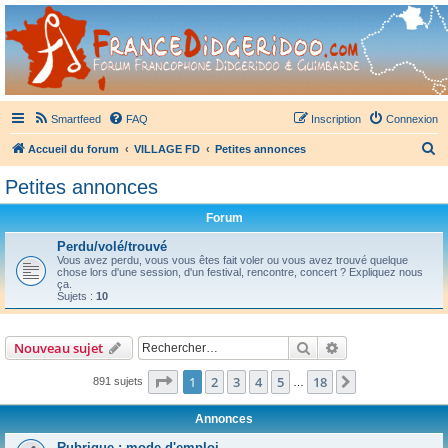
France Didgeridoo
Didgeridoo et Guimbarde sur France Didgeridoo - retrouvez la communauté.
Smartfeed
FAQ
Inscription
Connexion
R
Accueil du forum
VILLAGE FD
Petites annonces
e
Petites annonces
c
Forum
h
e
Perdu/volé/trouvé
Vous avez perdu, vous vous êtes fait voler ou vous avez trouvé quelque
r
chose lors d'une session, d'un festival, rencontre, concert ? Expliquez nous
ça.
c
Sujets :
10
h
e
Rechercher
Recherche avanc
Nouveau sujet
r
Page
1
sur
18
1
2
3
4
5
18
Suivant
891 sujets
…
Annonces
Rubrique : mode d'emploi.