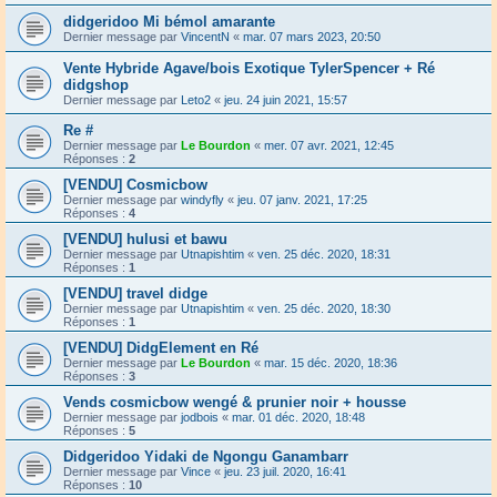
didgeridoo Mi bémol amarante
Dernier message par
VincentN
«
mar. 07 mars 2023, 20:50
Vente Hybride Agave/bois Exotique TylerSpencer + Ré
didgshop
Dernier message par
Leto2
«
jeu. 24 juin 2021, 15:57
Re #
Dernier message par
Le Bourdon
«
mer. 07 avr. 2021, 12:45
Réponses :
2
[VENDU] Cosmicbow
Dernier message par
windyfly
«
jeu. 07 janv. 2021, 17:25
Réponses :
4
[VENDU] hulusi et bawu
Dernier message par
Utnapishtim
«
ven. 25 déc. 2020, 18:31
Réponses :
1
[VENDU] travel didge
Dernier message par
Utnapishtim
«
ven. 25 déc. 2020, 18:30
Réponses :
1
[VENDU] DidgElement en Ré
Dernier message par
Le Bourdon
«
mar. 15 déc. 2020, 18:36
Réponses :
3
Vends cosmicbow wengé & prunier noir + housse
Dernier message par
jodbois
«
mar. 01 déc. 2020, 18:48
Réponses :
5
Didgeridoo Yidaki de Ngongu Ganambarr
Dernier message par
Vince
«
jeu. 23 juil. 2020, 16:41
Réponses :
10