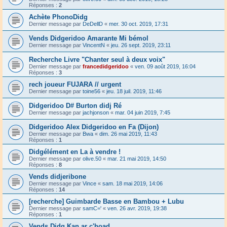
Réponses :
2
Achète PhonoDidg
Dernier message par
DeDellD
«
mer. 30 oct. 2019, 17:31
Vends Didgeridoo Amarante Mi bémol
Dernier message par
VincentN
«
jeu. 26 sept. 2019, 23:11
Recherche Livre "Chanter seul à deux voix"
Dernier message par
francedidgeridoo
«
ven. 09 août 2019, 16:04
Réponses :
3
rech joueur FUJARA // urgent
Dernier message par
toine56
«
jeu. 18 juil. 2019, 11:46
Didgeridoo D# Burton didj Ré
Dernier message par
jachjonson
«
mar. 04 juin 2019, 7:45
Didgeridoo Alex Didgeridoo en Fa (Dijon)
Dernier message par
Bwa
«
dim. 26 mai 2019, 11:43
Réponses :
1
Didgélément en La à vendre !
Dernier message par
olive.50
«
mar. 21 mai 2019, 14:50
Réponses :
8
Vends didjeribone
Dernier message par
Vince
«
sam. 18 mai 2019, 14:06
Réponses :
14
[recherche] Guimbarde Basse en Bambou + Lubu
Dernier message par
samC='
«
ven. 26 avr. 2019, 19:38
Réponses :
1
Vends Didg Kan ar c'hoad