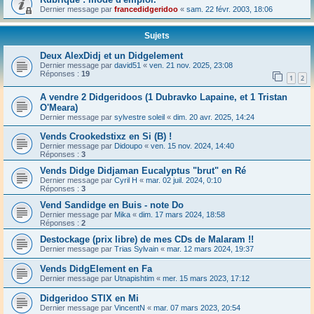
Dernier message par
francedidgeridoo
«
sam. 22 févr. 2003, 18:06
Sujets
Deux AlexDidj et un Didgelement
Dernier message par
david51
«
ven. 21 nov. 2025, 23:08
Réponses :
19
1
2
A vendre 2 Didgeridoos (1 Dubravko Lapaine, et 1 Tristan
O'Meara)
Dernier message par
sylvestre soleil
«
dim. 20 avr. 2025, 14:24
Vends Crookedstixz en Si (B) !
Dernier message par
Didoupo
«
ven. 15 nov. 2024, 14:40
Réponses :
3
Vends Didge Didjaman Eucalyptus "brut" en Ré
Dernier message par
Cyril H
«
mar. 02 juil. 2024, 0:10
Réponses :
3
Vend Sandidge en Buis - note Do
Dernier message par
Mika
«
dim. 17 mars 2024, 18:58
Réponses :
2
Destockage (prix libre) de mes CDs de Malaram !!
Dernier message par
Trias Sylvain
«
mar. 12 mars 2024, 19:37
Vends DidgElement en Fa
Dernier message par
Utnapishtim
«
mer. 15 mars 2023, 17:12
Didgeridoo STIX en Mi
Dernier message par
VincentN
«
mar. 07 mars 2023, 20:54