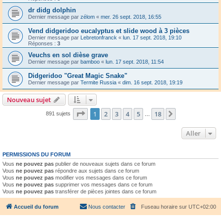
dr didg dolphin
Dernier message par
zélom
«
mer. 26 sept. 2018, 16:55
Vend didgeridoo eucalyptus et slide wood à 3 pièces
Dernier message par
Lebretonfranck
«
lun. 17 sept. 2018, 19:10
Réponses :
3
Veuchs en sol dièse grave
Dernier message par
bamboo
«
lun. 17 sept. 2018, 11:54
Didgeridoo "Great Magic Snake"
Dernier message par
Termite Russia
«
dim. 16 sept. 2018, 19:19
Nouveau sujet
Page
1
sur
18
1
2
3
4
5
18
Suivant
891 sujets
…
Aller
PERMISSIONS DU FORUM
Vous
ne pouvez pas
publier de nouveaux sujets dans ce forum
Vous
ne pouvez pas
répondre aux sujets dans ce forum
Vous
ne pouvez pas
modifier vos messages dans ce forum
Vous
ne pouvez pas
supprimer vos messages dans ce forum
Vous
ne pouvez pas
transférer de pièces jointes dans ce forum
Accueil du forum
Nous contacter
Fuseau horaire sur
UTC+02:00