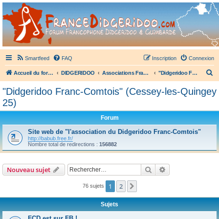
France Didgeridoo
Didgeridoo et Guimbarde sur France Didgeridoo - retrouvez la communauté.
Smartfeed
FAQ
Inscription
Connexion
R
Accueil du forum
DIDGERIDOO
Associations Françaises de Didgeridoo
"Didgeridoo Franc-Comtois" (Cessey-les-Quingey 25)
e
"Didgeridoo Franc-Comtois" (Cessey-les-Quingey
c
25)
h
Forum
e
Site web de "l'association du Didgeridoo Franc-Comtois"
r
http://babub.free.fr/
c
Nombre total de redirections :
156882
h
e
Rechercher
Recherche avanc
Nouveau sujet
r
1
2
Suivant
76 sujets
Sujets
FCD est sur FB !