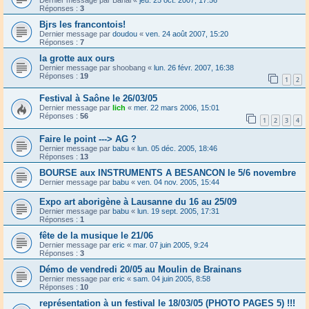
Réponses :
3
Bjrs les francontois!
Dernier message par
doudou
«
ven. 24 août 2007, 15:20
Réponses :
7
la grotte aux ours
Dernier message par
shoobang
«
lun. 26 févr. 2007, 16:38
Réponses :
19
1
2
Festival à Saône le 26/03/05
Dernier message par
lich
«
mer. 22 mars 2006, 15:01
Réponses :
56
1
2
3
4
Faire le point ---> AG ?
Dernier message par
babu
«
lun. 05 déc. 2005, 18:46
Réponses :
13
BOURSE aux INSTRUMENTS A BESANCON le 5/6 novembre
Dernier message par
babu
«
ven. 04 nov. 2005, 15:44
Expo art aborigène à Lausanne du 16 au 25/09
Dernier message par
babu
«
lun. 19 sept. 2005, 17:31
Réponses :
1
fête de la musique le 21/06
Dernier message par
eric
«
mar. 07 juin 2005, 9:24
Réponses :
3
Démo de vendredi 20/05 au Moulin de Brainans
Dernier message par
eric
«
sam. 04 juin 2005, 8:58
Réponses :
10
représentation à un festival le 18/03/05 (PHOTO PAGES 5) !!!