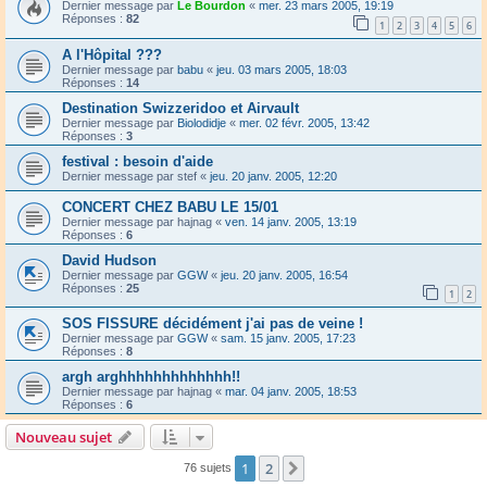
Dernier message par
Le Bourdon
«
mer. 23 mars 2005, 19:19
Réponses :
82
1
2
3
4
5
6
A l'Hôpital ???
Dernier message par
babu
«
jeu. 03 mars 2005, 18:03
Réponses :
14
Destination Swizzeridoo et Airvault
Dernier message par
Biolodidje
«
mer. 02 févr. 2005, 13:42
Réponses :
3
festival : besoin d'aide
Dernier message par
stef
«
jeu. 20 janv. 2005, 12:20
CONCERT CHEZ BABU LE 15/01
Dernier message par
hajnag
«
ven. 14 janv. 2005, 13:19
Réponses :
6
David Hudson
Dernier message par
GGW
«
jeu. 20 janv. 2005, 16:54
Réponses :
25
1
2
SOS FISSURE décidément j'ai pas de veine !
Dernier message par
GGW
«
sam. 15 janv. 2005, 17:23
Réponses :
8
argh arghhhhhhhhhhhhh!!
Dernier message par
hajnag
«
mar. 04 janv. 2005, 18:53
Réponses :
6
Nouveau sujet
1
2
Suivant
76 sujets