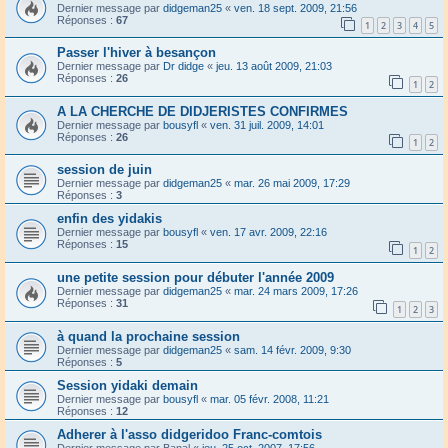
Dernier message par
didgeman25
«
ven. 18 sept. 2009, 21:56
Réponses :
67
1
2
3
4
5
Passer l'hiver à besançon
Dernier message par
Dr didge
«
jeu. 13 août 2009, 21:03
Réponses :
26
1
2
A LA CHERCHE DE DIDJERISTES CONFIRMES
Dernier message par
bousyfl
«
ven. 31 juil. 2009, 14:01
Réponses :
26
1
2
session de juin
Dernier message par
didgeman25
«
mar. 26 mai 2009, 17:29
Réponses :
3
enfin des yidakis
Dernier message par
bousyfl
«
ven. 17 avr. 2009, 22:16
Réponses :
15
1
2
une petite session pour débuter l'année 2009
Dernier message par
didgeman25
«
mar. 24 mars 2009, 17:26
Réponses :
31
1
2
3
à quand la prochaine session
Dernier message par
didgeman25
«
sam. 14 févr. 2009, 9:30
Réponses :
5
Session yidaki demain
Dernier message par
bousyfl
«
mar. 05 févr. 2008, 11:21
Réponses :
12
Adherer à l'asso didgeridoo Franc-comtois
Dernier message par
Banal
«
jeu. 25 oct. 2007, 17:56