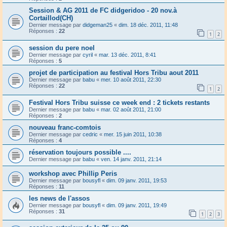
Session & AG 2011 de FC didgeridoo - 20 nov.à
Cortaillod(CH)
Dernier message par
didgeman25
«
dim. 18 déc. 2011, 11:48
Réponses :
22
1
2
session du pere noel
Dernier message par
cyril
«
mar. 13 déc. 2011, 8:41
Réponses :
5
projet de participation au festival Hors Tribu aout 2011
Dernier message par
babu
«
mer. 10 août 2011, 22:30
Réponses :
22
1
2
Festival Hors Tribu suisse ce week end : 2 tickets restants
Dernier message par
babu
«
mar. 02 août 2011, 21:00
Réponses :
2
nouveau franc-comtois
Dernier message par
cedric
«
mer. 15 juin 2011, 10:38
Réponses :
4
réservation toujours possible ....
Dernier message par
babu
«
ven. 14 janv. 2011, 21:14
workshop avec Phillip Peris
Dernier message par
bousyfl
«
dim. 09 janv. 2011, 19:53
Réponses :
11
les news de l'assos
Dernier message par
bousyfl
«
dim. 09 janv. 2011, 19:49
Réponses :
31
1
2
3