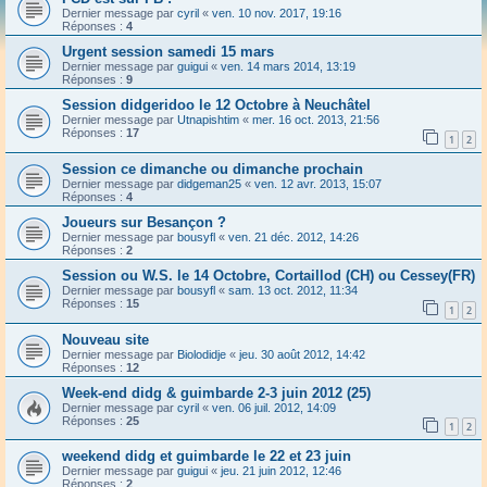
Dernier message par
cyril
«
ven. 10 nov. 2017, 19:16
Réponses :
4
Urgent session samedi 15 mars
Dernier message par
guigui
«
ven. 14 mars 2014, 13:19
Réponses :
9
Session didgeridoo le 12 Octobre à Neuchâtel
Dernier message par
Utnapishtim
«
mer. 16 oct. 2013, 21:56
Réponses :
17
1
2
Session ce dimanche ou dimanche prochain
Dernier message par
didgeman25
«
ven. 12 avr. 2013, 15:07
Réponses :
4
Joueurs sur Besançon ?
Dernier message par
bousyfl
«
ven. 21 déc. 2012, 14:26
Réponses :
2
Session ou W.S. le 14 Octobre, Cortaillod (CH) ou Cessey(FR)
Dernier message par
bousyfl
«
sam. 13 oct. 2012, 11:34
Réponses :
15
1
2
Nouveau site
Dernier message par
Biolodidje
«
jeu. 30 août 2012, 14:42
Réponses :
12
Week-end didg & guimbarde 2-3 juin 2012 (25)
Dernier message par
cyril
«
ven. 06 juil. 2012, 14:09
Réponses :
25
1
2
weekend didg et guimbarde le 22 et 23 juin
Dernier message par
guigui
«
jeu. 21 juin 2012, 12:46
Réponses :
2