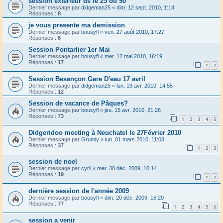
session exterieur ds le 25 ou 90
Dernier message par
didgeman25
«
dim. 12 sept. 2010, 1:14
Réponses :
8
je vous presente ma demission
Dernier message par
bousyfl
«
ven. 27 août 2010, 17:27
Réponses :
6
Session Pontarlier 1er Mai
Dernier message par
bousyfl
«
mer. 12 mai 2010, 16:19
Réponses :
17
1
2
Session Besançon Gare D'eau 17 avril
Dernier message par
didgeman25
«
lun. 19 avr. 2010, 14:55
Réponses :
12
Session de vacance de Pâques?
Dernier message par
bousyfl
«
jeu. 15 avr. 2010, 21:26
Réponses :
73
1
2
3
4
5
Didgeridoo meeting à Neuchatel le 27Février 2010
Dernier message par
Grumly
«
lun. 01 mars 2010, 11:08
Réponses :
37
1
2
3
session de noel
Dernier message par
cyril
«
mer. 30 déc. 2009, 10:14
Réponses :
19
1
2
dernière session de l'année 2009
Dernier message par
bousyfl
«
dim. 20 déc. 2009, 16:20
Réponses :
77
1
2
3
4
5
6
session a venir