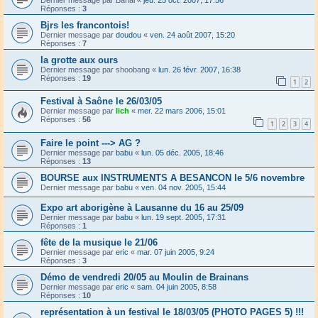
Réponses :
3
Bjrs les francontois!
Dernier message par
doudou
«
ven. 24 août 2007, 15:20
Réponses :
7
la grotte aux ours
Dernier message par
shoobang
«
lun. 26 févr. 2007, 16:38
Réponses :
19
1
2
Festival à Saône le 26/03/05
Dernier message par
lich
«
mer. 22 mars 2006, 15:01
Réponses :
56
1
2
3
4
Faire le point ---> AG ?
Dernier message par
babu
«
lun. 05 déc. 2005, 18:46
Réponses :
13
BOURSE aux INSTRUMENTS A BESANCON le 5/6 novembre
Dernier message par
babu
«
ven. 04 nov. 2005, 15:44
Expo art aborigène à Lausanne du 16 au 25/09
Dernier message par
babu
«
lun. 19 sept. 2005, 17:31
Réponses :
1
fête de la musique le 21/06
Dernier message par
eric
«
mar. 07 juin 2005, 9:24
Réponses :
3
Démo de vendredi 20/05 au Moulin de Brainans
Dernier message par
eric
«
sam. 04 juin 2005, 8:58
Réponses :
10
représentation à un festival le 18/03/05 (PHOTO PAGES 5) !!!