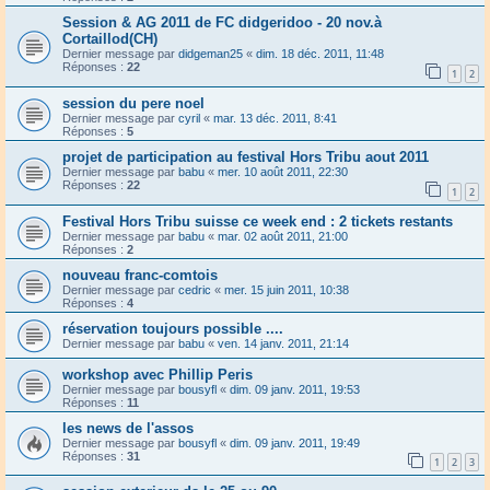
Session & AG 2011 de FC didgeridoo - 20 nov.à
Cortaillod(CH)
Dernier message par
didgeman25
«
dim. 18 déc. 2011, 11:48
Réponses :
22
1
2
session du pere noel
Dernier message par
cyril
«
mar. 13 déc. 2011, 8:41
Réponses :
5
projet de participation au festival Hors Tribu aout 2011
Dernier message par
babu
«
mer. 10 août 2011, 22:30
Réponses :
22
1
2
Festival Hors Tribu suisse ce week end : 2 tickets restants
Dernier message par
babu
«
mar. 02 août 2011, 21:00
Réponses :
2
nouveau franc-comtois
Dernier message par
cedric
«
mer. 15 juin 2011, 10:38
Réponses :
4
réservation toujours possible ....
Dernier message par
babu
«
ven. 14 janv. 2011, 21:14
workshop avec Phillip Peris
Dernier message par
bousyfl
«
dim. 09 janv. 2011, 19:53
Réponses :
11
les news de l'assos
Dernier message par
bousyfl
«
dim. 09 janv. 2011, 19:49
Réponses :
31
1
2
3