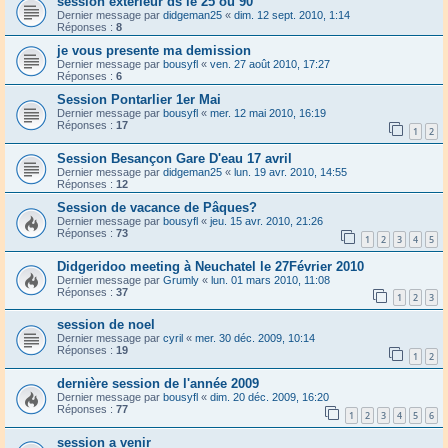
session exterieur ds le 25 ou 90
Dernier message par
didgeman25
«
dim. 12 sept. 2010, 1:14
Réponses :
8
je vous presente ma demission
Dernier message par
bousyfl
«
ven. 27 août 2010, 17:27
Réponses :
6
Session Pontarlier 1er Mai
Dernier message par
bousyfl
«
mer. 12 mai 2010, 16:19
Réponses :
17
1
2
Session Besançon Gare D'eau 17 avril
Dernier message par
didgeman25
«
lun. 19 avr. 2010, 14:55
Réponses :
12
Session de vacance de Pâques?
Dernier message par
bousyfl
«
jeu. 15 avr. 2010, 21:26
Réponses :
73
1
2
3
4
5
Didgeridoo meeting à Neuchatel le 27Février 2010
Dernier message par
Grumly
«
lun. 01 mars 2010, 11:08
Réponses :
37
1
2
3
session de noel
Dernier message par
cyril
«
mer. 30 déc. 2009, 10:14
Réponses :
19
1
2
dernière session de l'année 2009
Dernier message par
bousyfl
«
dim. 20 déc. 2009, 16:20
Réponses :
77
1
2
3
4
5
6
session a venir