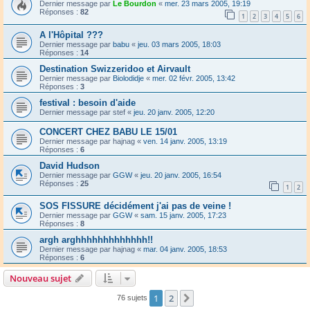
Dernier message par
Le Bourdon
«
mer. 23 mars 2005, 19:19
Réponses :
82
1
2
3
4
5
6
A l'Hôpital ???
Dernier message par
babu
«
jeu. 03 mars 2005, 18:03
Réponses :
14
Destination Swizzeridoo et Airvault
Dernier message par
Biolodidje
«
mer. 02 févr. 2005, 13:42
Réponses :
3
festival : besoin d'aide
Dernier message par
stef
«
jeu. 20 janv. 2005, 12:20
CONCERT CHEZ BABU LE 15/01
Dernier message par
hajnag
«
ven. 14 janv. 2005, 13:19
Réponses :
6
David Hudson
Dernier message par
GGW
«
jeu. 20 janv. 2005, 16:54
Réponses :
25
1
2
SOS FISSURE décidément j'ai pas de veine !
Dernier message par
GGW
«
sam. 15 janv. 2005, 17:23
Réponses :
8
argh arghhhhhhhhhhhhh!!
Dernier message par
hajnag
«
mar. 04 janv. 2005, 18:53
Réponses :
6
Nouveau sujet
1
2
Suivant
76 sujets