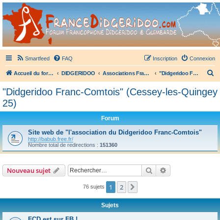
France Didgeridoo
Didgeridoo et Guimbarde sur France Didgeridoo - retrouvez la communauté.
Smartfeed
FAQ
Inscription
Connexion
R
Accueil du forum
DIDGERIDOO
Associations Françaises de Didgeridoo
"Didgeridoo Franc-Comtois" (Cessey-les-Quingey 25)
e
"Didgeridoo Franc-Comtois" (Cessey-les-Quingey
c
25)
h
Forum
e
Site web de "l'association du Didgeridoo Franc-Comtois"
r
http://babub.free.fr/
c
Nombre total de redirections :
151360
h
e
Rechercher
Recherche avanc
Nouveau sujet
r
1
2
Suivant
76 sujets
Sujets
FCD est sur FB !