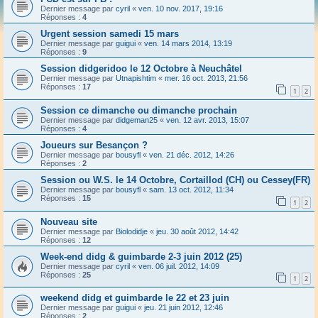
Dernier message par
cyril
«
ven. 10 nov. 2017, 19:16
Réponses :
4
Urgent session samedi 15 mars
Dernier message par
guigui
«
ven. 14 mars 2014, 13:19
Réponses :
9
Session didgeridoo le 12 Octobre à Neuchâtel
Dernier message par
Utnapishtim
«
mer. 16 oct. 2013, 21:56
Réponses :
17
1
2
Session ce dimanche ou dimanche prochain
Dernier message par
didgeman25
«
ven. 12 avr. 2013, 15:07
Réponses :
4
Joueurs sur Besançon ?
Dernier message par
bousyfl
«
ven. 21 déc. 2012, 14:26
Réponses :
2
Session ou W.S. le 14 Octobre, Cortaillod (CH) ou Cessey(FR)
Dernier message par
bousyfl
«
sam. 13 oct. 2012, 11:34
Réponses :
15
1
2
Nouveau site
Dernier message par
Biolodidje
«
jeu. 30 août 2012, 14:42
Réponses :
12
Week-end didg & guimbarde 2-3 juin 2012 (25)
Dernier message par
cyril
«
ven. 06 juil. 2012, 14:09
Réponses :
25
1
2
weekend didg et guimbarde le 22 et 23 juin
Dernier message par
guigui
«
jeu. 21 juin 2012, 12:46
Réponses :
2