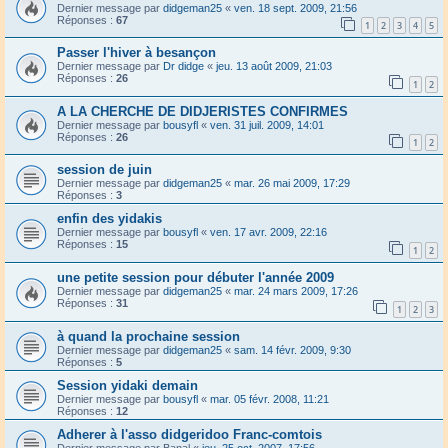
Dernier message par
didgeman25
«
ven. 18 sept. 2009, 21:56
Réponses :
67
1
2
3
4
5
Passer l'hiver à besançon
Dernier message par
Dr didge
«
jeu. 13 août 2009, 21:03
Réponses :
26
1
2
A LA CHERCHE DE DIDJERISTES CONFIRMES
Dernier message par
bousyfl
«
ven. 31 juil. 2009, 14:01
Réponses :
26
1
2
session de juin
Dernier message par
didgeman25
«
mar. 26 mai 2009, 17:29
Réponses :
3
enfin des yidakis
Dernier message par
bousyfl
«
ven. 17 avr. 2009, 22:16
Réponses :
15
1
2
une petite session pour débuter l'année 2009
Dernier message par
didgeman25
«
mar. 24 mars 2009, 17:26
Réponses :
31
1
2
3
à quand la prochaine session
Dernier message par
didgeman25
«
sam. 14 févr. 2009, 9:30
Réponses :
5
Session yidaki demain
Dernier message par
bousyfl
«
mar. 05 févr. 2008, 11:21
Réponses :
12
Adherer à l'asso didgeridoo Franc-comtois
Dernier message par
Banal
«
jeu. 25 oct. 2007, 17:56