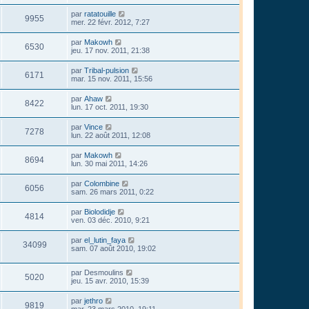
par
ratatouille
9955
mer. 22 févr. 2012, 7:27
par
Makowh
6530
jeu. 17 nov. 2011, 21:38
par
Tribal-pulsion
6171
mar. 15 nov. 2011, 15:56
par
Ahaw
8422
lun. 17 oct. 2011, 19:30
par
Vince
7278
lun. 22 août 2011, 12:08
par
Makowh
8694
lun. 30 mai 2011, 14:26
par
Colombine
6056
sam. 26 mars 2011, 0:22
par
Biolodidje
4814
ven. 03 déc. 2010, 9:21
par
el_lutin_faya
34099
sam. 07 août 2010, 19:02
par
Desmoulins
5020
jeu. 15 avr. 2010, 15:39
par
jethro
9819