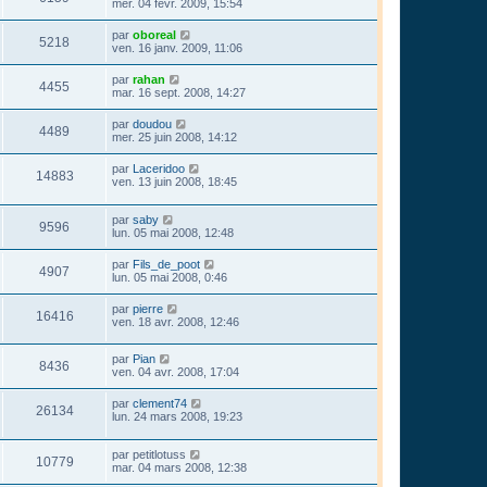
mer. 04 févr. 2009, 15:54
par
oboreal
5218
ven. 16 janv. 2009, 11:06
par
rahan
4455
mar. 16 sept. 2008, 14:27
par
doudou
4489
mer. 25 juin 2008, 14:12
par
Laceridoo
14883
ven. 13 juin 2008, 18:45
par
saby
9596
lun. 05 mai 2008, 12:48
par
Fils_de_poot
4907
lun. 05 mai 2008, 0:46
par
pierre
16416
ven. 18 avr. 2008, 12:46
par
Pian
8436
ven. 04 avr. 2008, 17:04
par
clement74
26134
lun. 24 mars 2008, 19:23
par
petitlotuss
10779
mar. 04 mars 2008, 12:38