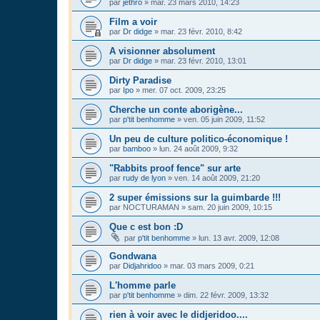
par
jethro
»
mar. 23 mars 2010, 14:23
Film a voir
par
Dr didge
»
mar. 23 févr. 2010, 8:42
A visionner absolument
par
Dr didge
»
mar. 23 févr. 2010, 13:01
Dirty Paradise
par
Ipo
»
mer. 07 oct. 2009, 23:25
Cherche un conte aborigène...
par
p'tit benhomme
»
ven. 05 juin 2009, 11:52
Un peu de culture politico-économique !
par
bamboo
»
lun. 24 août 2009, 9:32
"Rabbits proof fence" sur arte
par
rudy de lyon
»
ven. 14 août 2009, 21:20
2 super émissions sur la guimbarde !!!
par
NOCTURAMAN
»
sam. 20 juin 2009, 10:15
Que c est bon :D
par
p'tit benhomme
»
lun. 13 avr. 2009, 12:08
Gondwana
par
Didjahridoo
»
mar. 03 mars 2009, 0:21
L'homme parle
par
p'tit benhomme
»
dim. 22 févr. 2009, 13:32
rien à voir avec le didjeridoo....