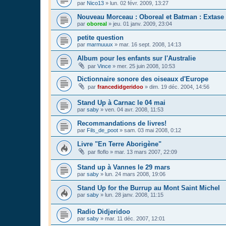
par
Nico13
»
lun. 02 févr. 2009, 13:27
Nouveau Morceau : Oboreal et Batman : Extase
par
oboreal
»
jeu. 01 janv. 2009, 23:04
petite question
par
marmuuux
»
mar. 16 sept. 2008, 14:13
Album pour les enfants sur l'Australie
par
Vince
»
mer. 25 juin 2008, 10:53
Dictionnaire sonore des oiseaux d'Europe
par
francedidgeridoo
»
dim. 19 déc. 2004, 14:56
Stand Up à Carnac le 04 mai
par
saby
»
ven. 04 avr. 2008, 11:53
Recommandations de livres!
par
Fils_de_poot
»
sam. 03 mai 2008, 0:12
Livre "En Terre Aborigène"
par
floflo
»
mar. 13 mars 2007, 22:09
Stand up à Vannes le 29 mars
par
saby
»
lun. 24 mars 2008, 19:06
Stand Up for the Burrup au Mont Saint Michel
par
saby
»
lun. 28 janv. 2008, 11:15
Radio Didjeridoo
par
saby
»
mar. 11 déc. 2007, 12:01