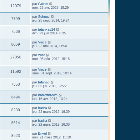
par
Golem
12079
mer. 23 avr. 2025, 15:29
par
Schouz
7799
jeu. 25 sept. 2014, 19:24
par
tatankas24
7566
dim. 29 juin 2014, 8:35
par
Vince
8069
jeu. 22 mai 2014, 11:50
par
zoat
27850
mer. 05 déc. 2012, 15:18
par
Vince
11592
sam. 01 sept. 2012, 10:14
par
fafanad
7553
jeu. 05 juil. 2012, 12:22
par
barrettbrown
6494
lun. 16 avr. 2012, 13:24
par
hadra
8200
jeu. 22 mars 2012, 16:39
par
hadra
8614
jeu. 22 mars 2012, 16:38
par
Envel
8923
mer. 21 mars 2012, 15:10