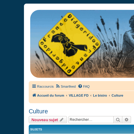
France Didgeridoo
Didgeridoo et Guimbarde sur France Didgeridoo - retrouvez la commun
Raccourcis
Smartfeed
FAQ
Accueil du forum
VILLAGE FD
Le bistro
Culture
Culture
Recher
Re
Nouveau sujet
SUJETS