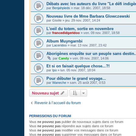
Débats avec les auteurs du livre "Le défi indigè
par
Benjahpieds
»
mar. 18 déc. 2007, 18:58
Nouveau livre de Mme Barbara Glowczewski
par
Gisèle
»
jeu. 29 nov. 2007, 14:24
L'oeil du totem, sortie en novembre
par
francedidgeridoo
»
ven. 09 nov. 2007, 18:58
Album Muyngarnbi
par
Laceridoo
»
mar. 13 nov. 2007, 23:42
Aborigènes enquête sur un peuple sans destin..
par
Candy
»
ven. 09 nov. 2007, 14:06
Et si on faisait quelque chose...?!
par
Ipo
»
lun. 05 nov. 2007, 18:04
Pour débuter le grand voyage...
par
Waneche
»
sam. 25 août 2007, 0:53
Nouveau sujet
Revenir à l’accueil du forum
PERMISSIONS DU FORUM
Vous
ne pouvez pas
publier de nouveaux sujets dans ce forum
Vous
ne pouvez pas
répondre aux sujets dans ce forum
Vous
ne pouvez pas
modifier vos messages dans ce forum
Vous
ne pouvez pas
supprimer vos messages dans ce forum