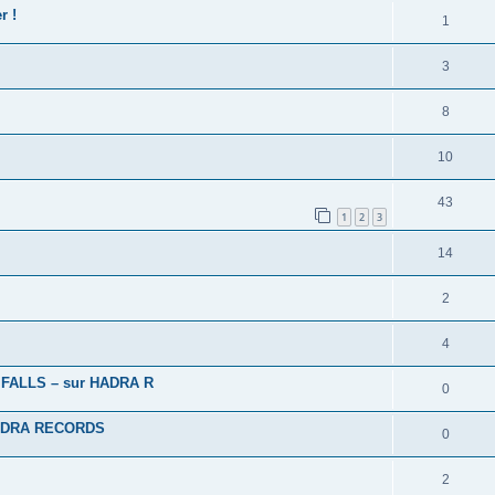
r !
1
3
8
10
43
1
2
3
14
2
4
 FALLS – sur HADRA R
0
ADRA RECORDS
0
2