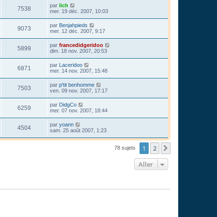
par
lich
7538
mer. 19 déc. 2007, 10:03
par
Benjahpieds
9073
mer. 12 déc. 2007, 9:17
par
francedidgeridoo
5899
dim. 18 nov. 2007, 20:53
par
Laceridoo
6871
mer. 14 nov. 2007, 15:48
par
p'tit benhomme
7503
ven. 09 nov. 2007, 17:17
par
DidgCo
6259
mer. 07 nov. 2007, 18:44
par
yoann
4504
sam. 25 août 2007, 1:23
1
2
Suivant
78 sujets
Aller