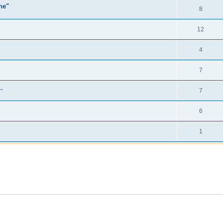
ne"
8
12
4
7
.
7
6
1