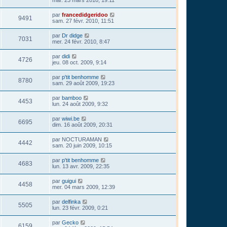
mar. 23 mars 2010, 19:11
par
francedidgeridoo
9491
sam. 27 févr. 2010, 11:51
par
Dr didge
7031
mer. 24 févr. 2010, 8:47
par
didi
4726
jeu. 08 oct. 2009, 9:14
par
p'tit benhomme
8780
sam. 29 août 2009, 19:23
par
bamboo
4453
lun. 24 août 2009, 9:32
par
wiwi.be
6695
dim. 16 août 2009, 20:31
par
NOCTURAMAN
4442
sam. 20 juin 2009, 10:15
par
p'tit benhomme
4683
lun. 13 avr. 2009, 22:35
par
guigui
4458
mer. 04 mars 2009, 12:39
par
delfinka
5505
lun. 23 févr. 2009, 0:21
par
Gecko
6159