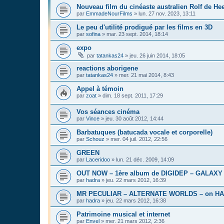
Nouveau film du cinéaste australien Rolf de Hee
par
EmmadeNourFilms
»
lun. 27 nov. 2023, 13:11
Le peu d'utilité prodigué par les films en 3D
par
sofina
»
mar. 23 sept. 2014, 18:14
expo
par
tatankas24
»
jeu. 26 juin 2014, 18:05
reactions aborigene
par
tatankas24
»
mer. 21 mai 2014, 8:43
Appel à témoin
par
zoat
»
dim. 18 sept. 2011, 17:29
Vos séances cinéma
par
Vince
»
jeu. 30 août 2012, 14:44
Barbatuques (batucada vocale et corporelle)
par
Schouz
»
mer. 04 juil. 2012, 22:56
GREEN
par
Laceridoo
»
lun. 21 déc. 2009, 14:09
OUT NOW – 1ère album de DIGIDEP – GALAXY
par
hadra
»
jeu. 22 mars 2012, 16:39
MR PECULIAR – ALTERNATE WORLDS – on H
par
hadra
»
jeu. 22 mars 2012, 16:38
Patrimoine musical et internet
par
Envel
»
mer. 21 mars 2012, 2:36