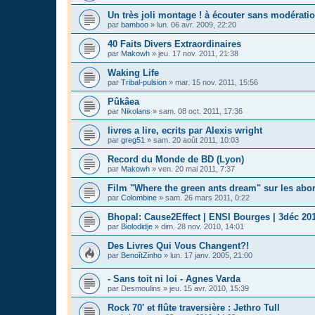
Un très joli montage ! à écouter sans modératio
par
bamboo
»
lun. 06 avr. 2009, 22:20
40 Faits Divers Extraordinaires
par
Makowh
»
jeu. 17 nov. 2011, 21:38
Waking Life
par
Tribal-pulsion
»
mar. 15 nov. 2011, 15:56
Pûkâea
par
Nikolans
»
sam. 08 oct. 2011, 17:36
livres a lire, ecrits par Alexis wright
par
greg51
»
sam. 20 août 2011, 10:03
Record du Monde de BD (Lyon)
par
Makowh
»
ven. 20 mai 2011, 7:37
Film "Where the green ants dream" sur les abo
par
Colombine
»
sam. 26 mars 2011, 0:22
Bhopal: Cause2Effect | ENSI Bourges | 3déc 20
par
Biolodidje
»
dim. 28 nov. 2010, 14:01
Des Livres Qui Vous Changent?!
par
BenoîtZinho
»
lun. 17 janv. 2005, 21:00
- Sans toit ni loi - Agnes Varda
par
Desmoulins
»
jeu. 15 avr. 2010, 15:39
Rock 70' et flûte traversière : Jethro Tull