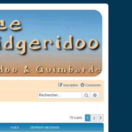
Inscription
Connexion
Rechercher
Recherche avancée
1
2
Suivant
78 sujets
VUES
DERNIER MESSAGE