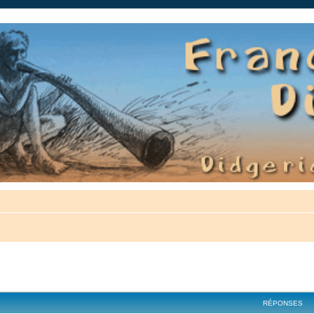
auté.
cher
cherche avancée
RÉPONSES