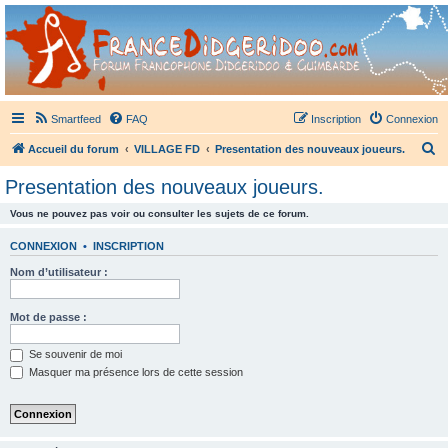
France Didgeridoo
Didgeridoo et Guimbarde sur France Didgeridoo - retrouvez la communauté.
Smartfeed
FAQ
Inscription
Connexion
R
Accueil du forum
VILLAGE FD
Presentation des nouveaux joueurs.
e
Presentation des nouveaux joueurs.
c
Vous ne pouvez pas voir ou consulter les sujets de ce forum.
h
e
CONNEXION
•
INSCRIPTION
r
Nom d’utilisateur :
c
h
Mot de passe :
e
Se souvenir de moi
r
Masquer ma présence lors de cette session