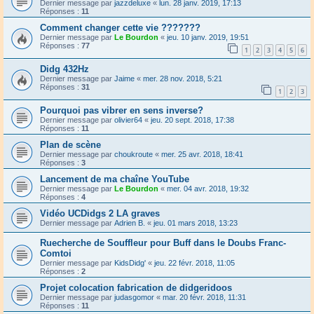
Dernier message par
jazzdeluxe
«
lun. 28 janv. 2019, 17:13
Réponses :
11
Comment changer cette vie ???????
Dernier message par
Le Bourdon
«
jeu. 10 janv. 2019, 19:51
Réponses :
77
1
2
3
4
5
6
Didg 432Hz
Dernier message par
Jaime
«
mer. 28 nov. 2018, 5:21
Réponses :
31
1
2
3
Pourquoi pas vibrer en sens inverse?
Dernier message par
olivier64
«
jeu. 20 sept. 2018, 17:38
Réponses :
11
Plan de scène
Dernier message par
choukroute
«
mer. 25 avr. 2018, 18:41
Réponses :
3
Lancement de ma chaîne YouTube
Dernier message par
Le Bourdon
«
mer. 04 avr. 2018, 19:32
Réponses :
4
Vidéo UCDidgs 2 LA graves
Dernier message par
Adrien B.
«
jeu. 01 mars 2018, 13:23
Ruecherche de Souffleur pour Buff dans le Doubs Franc-
Comtoi
Dernier message par
KidsDidg'
«
jeu. 22 févr. 2018, 11:05
Réponses :
2
Projet colocation fabrication de didgeridoos
Dernier message par
judasgomor
«
mar. 20 févr. 2018, 11:31
Réponses :
11