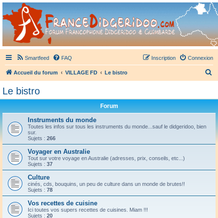
France Didgeridoo
Didgeridoo et Guimbarde sur France Didgeridoo - retrouvez la communauté.
Smartfeed
FAQ
Inscription
Connexion
R
Accueil du forum
VILLAGE FD
Le bistro
e
Le bistro
c
Forum
h
e
Instruments du monde
Toutes les infos sur tous les instruments du monde...sauf le didgeridoo, bien
r
sur.
Sujets :
266
c
Voyager en Australie
h
Tout sur votre voyage en Australie (adresses, prix, conseils, etc...)
Sujets :
37
e
Culture
r
cinés, cds, bouquins, un peu de culture dans un monde de brutes!!
Sujets :
78
Vos recettes de cuisine
Ici toutes vos supers recettes de cuisines. Miam !!!
Sujets :
20