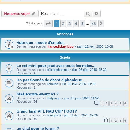
Rechercher
Recherche avanc
Nouveau sujet
Page
1
sur
48
1
2
3
4
5
48
Suivant
2366 sujets
…
Annonces
Rubrique : mode d'emploi.
Dernier message par
francedidgeridoo
«
sam. 22 févr. 2003, 18:08
Sujets
Le set mini pour joué avec toute les notes...
Dernier message par
p'tit benhomme
«
dim. 26 déc. 2010, 15:30
Réponses :
4
les passionnés de chant diphonique
Dernier message par
licheline
«
lun. 02 févr. 2026, 21:40
Réponses :
1
Kiké encore vivant ici ?
Dernier message par
Didjaman
«
ven. 16 janv. 2026, 11:52
Réponses :
76
1
2
3
4
5
6
Grand final AFL NAB CUP FOOTY
Dernier message par
remgeros
«
jeu. 11 déc. 2025, 22:26
Réponses :
50
1
2
3
4
un chat pour le forum ?