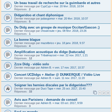
Un beau travail de recherche sur la guimbarde et autres
Dernier message par
CypCyp
«
mar. 20 févr. 2018, 10:54
Réponses :
2
Didgeridoo et chant diphonique
Dernier message par
judasgomor
«
mar. 20 févr. 2018, 10:37
Réponses :
5
Du Didg avec un groupe de musique Occitan/Gascon ;)
Dernier message par
choukroute
«
jeu. 08 févr. 2018, 23:26
Réponses :
1
La bonne blague
Dernier message par
mazelbrico
«
jeu. 18 janv. 2018, 9:37
Réponses :
4
Amplification acoustique du didge (batucada)
Dernier message par
Tribalmazoot
«
mer. 22 nov. 2017, 1:21
Réponses :
12
Zzze Didg - vidéo solo
Dernier message par
Adrien B.
«
ven. 17 nov. 2017, 10:37
Concert UCDidgs + Atelier @ DUNKERQUE / Vidéo Live
Dernier message par
Adrien B.
«
sam. 11 nov. 2017, 11:20
Soigner les hernies discales par le didgeridoo???
Dernier message par
Duct Tape
«
mer. 25 oct. 2017, 15:40
Réponses :
33
1
2
3
Avis aux Parisiens : demande de conseil
Dernier message par
Adrien B.
«
mar. 03 oct. 2017, 9:59
Réponses :
3
Seul au monde