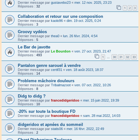
Dernier message par
gustavebo23
«
mer. 12 nov. 2025, 23:23
Réponses :
32
1
2
3
Collaboration et retour sur une composition
Dernier message par
kaolo96
«
dim. 19 oct. 2025, 0:24
Réponses :
3
Groovy vydéos
Dernier message par
thea0
«
lun. 26 févr. 2024, 4:54
Réponses :
5
Le Bar de javotte
Dernier message par
Le Bourdon
«
ven. 27 oct. 2023, 21:47
Réponses :
493
1
30
31
32
33
…
Pantalon genre sarouel à vendre
Dernier message par
certif31
«
ven. 18 août 2023, 18:37
Réponses :
14
Probleme mâchoire douleurs
Dernier message par
Tribalmazoot
«
ven. 07 oct. 2022, 10:26
Réponses :
8
Didg to didg ?
Dernier message par
francedidgeridoo
«
mer. 15 juin 2022, 19:39
Réponses :
10
-20% sur toute la boutique FD
Dernier message par
francedidgeridoo
«
sam. 28 mai 2022, 14:03
didgeridoo et apnées du sommeil
Dernier message par
statis06
«
mer. 16 févr. 2022, 22:49
Réponses :
2
Chant Diphonique Toulouse