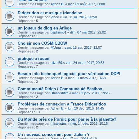
Dernier message par
Adrien B.
«
mer. 09 août 2017, 11:00
Didgeridoo et musique irlandaise
Dernier message par
Vince
«
lun. 31 juil. 2017, 20:50
Réponses :
5
un joueur de didg en Ariège
Dernier message par
bigdrum01
«
dim. 07 mai 2017, 22:02
Réponses :
1
Choisir son COSMICBOW
Dernier message par
MVega
«
sam. 15 avr. 2017, 12:07
Réponses :
2
pratique a rouen
Dernier message par
olive.50
«
ven. 24 mars 2017, 20:58
Réponses :
7
Besoin info technique/ logiciel pour vérification DDPI
Dernier message par
Adrien B.
«
mar. 21 mars 2017, 16:27
Réponses :
2
Communauté Didgs / Communauté Beatbox.
Dernier message par
Utnapishtim
«
mar. 03 janv. 2017, 19:26
Réponses :
2
Problèmes de connexion à France Didgeridoo
Dernier message par
Adrien B.
«
lun. 19 déc. 2016, 14:45
Réponses :
13
Du Monde près de Pornic pour parler à la planette?
Dernier message par
micalyptus
«
mer. 14 déc. 2016, 10:15
Réponses :
2
Un nouveau concurrent pour Zalem ?
Dernier message par
David
«
jeu. 17 nov. 2016, 9:10