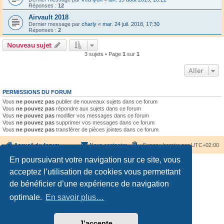
Réponses :
12
Airvault 2018
Dernier message par
charly
«
mar. 24 juil. 2018, 17:30
Réponses :
2
Nouveau sujet
3 sujets • Page
1
sur
1
Aller
PERMISSIONS DU FORUM
Vous
ne pouvez pas
publier de nouveaux sujets dans ce forum
Vous
ne pouvez pas
répondre aux sujets dans ce forum
Vous
ne pouvez pas
modifier vos messages dans ce forum
Vous
ne pouvez pas
supprimer vos messages dans ce forum
Vous
ne pouvez pas
transférer de pièces jointes dans ce forum
Accueil du forum
Nous contacter
Fuseau horaire sur
UTC+02:00
En poursuivant votre navigation sur ce site, vous
acceptez l’utilisation de cookies vous permettant
de bénéficier d’une expérience de navigation
optimale.
En savoir plus…
Développé par
phpBB
® Forum Software © phpBB Limited
Traduction française officielle
©
Qiaeru
Confidentialité
|
Conditions
J’accepte