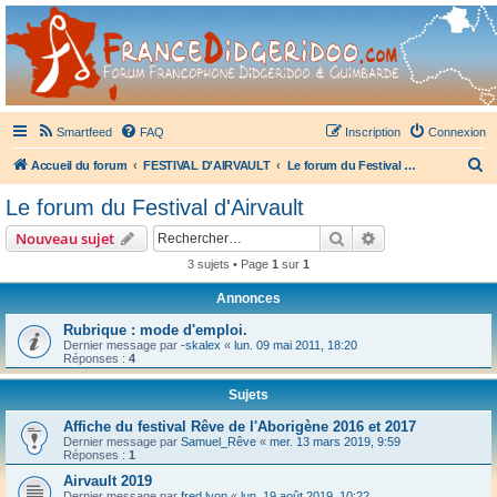
France Didgeridoo
Didgeridoo et Guimbarde sur France Didgeridoo - retrouvez la communauté.
Smartfeed
FAQ
Inscription
Connexion
R
Accueil du forum
FESTIVAL D'AIRVAULT
Le forum du Festival d'Airvault
e
Le forum du Festival d'Airvault
c
Rechercher
Recherche avanc
Nouveau sujet
h
3 sujets • Page
1
sur
1
e
Annonces
r
c
Rubrique : mode d'emploi.
Dernier message par
-skalex
«
lun. 09 mai 2011, 18:20
h
Réponses :
4
e
Sujets
r
Affiche du festival Rêve de l'Aborigène 2016 et 2017
Dernier message par
Samuel_Rêve
«
mer. 13 mars 2019, 9:59
Réponses :
1
Airvault 2019
Dernier message par
fred lyon
«
lun. 19 août 2019, 10:22