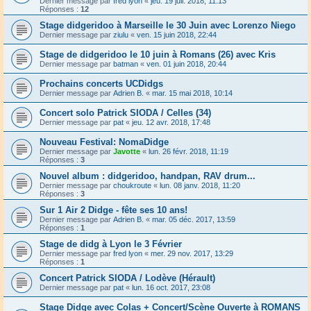
Dernier message par
fred lyon
«
jeu. 19 juil. 2018, 11:13
Réponses :
12
Stage didgeridoo à Marseille le 30 Juin avec Lorenzo Niego
Dernier message par
ziulu
«
ven. 15 juin 2018, 22:44
Stage de didgeridoo le 10 juin à Romans (26) avec Kris
Dernier message par
batman
«
ven. 01 juin 2018, 20:44
Prochains concerts UCDidgs
Dernier message par
Adrien B.
«
mar. 15 mai 2018, 10:14
Concert solo Patrick SIODA / Celles (34)
Dernier message par
pat
«
jeu. 12 avr. 2018, 17:48
Nouveau Festival: NomaDidge
Dernier message par
Javotte
«
lun. 26 févr. 2018, 11:19
Réponses :
3
Nouvel album : didgeridoo, handpan, RAV drum...
Dernier message par
choukroute
«
lun. 08 janv. 2018, 11:20
Réponses :
3
Sur 1 Air 2 Didge - fête ses 10 ans!
Dernier message par
Adrien B.
«
mar. 05 déc. 2017, 13:59
Réponses :
1
Stage de didg à Lyon le 3 Février
Dernier message par
fred lyon
«
mer. 29 nov. 2017, 13:29
Réponses :
1
Concert Patrick SIODA / Lodève (Hérault)
Dernier message par
pat
«
lun. 16 oct. 2017, 23:08
Stage Didge avec Colas + Concert/Scène Ouverte à ROMANS