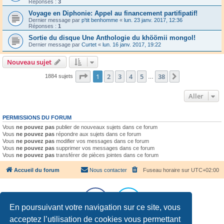
Réponses :
3
Voyage en Diphonie: Appel au financement partifipatif!
Dernier message par
p'tit benhomme
«
lun. 23 janv. 2017, 12:36
Réponses :
1
Sortie du disque Une Anthologie du khöömii mongol!
Dernier message par
Curtet
«
lun. 16 janv. 2017, 19:22
Nouveau sujet
Page
1
sur
38
1
2
3
4
5
38
Suivant
1884 sujets
…
Aller
PERMISSIONS DU FORUM
Vous
ne pouvez pas
publier de nouveaux sujets dans ce forum
Vous
ne pouvez pas
répondre aux sujets dans ce forum
Vous
ne pouvez pas
modifier vos messages dans ce forum
Vous
ne pouvez pas
supprimer vos messages dans ce forum
Vous
ne pouvez pas
transférer de pièces jointes dans ce forum
Accueil du forum
Nous contacter
Fuseau horaire sur
UTC+02:00
En poursuivant votre navigation sur ce site, vous
acceptez l’utilisation de cookies vous permettant
Développé par
phpBB
® Forum Software © phpBB Limited