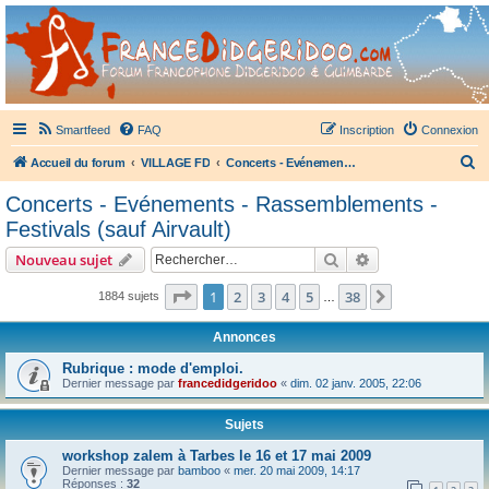
France Didgeridoo
Didgeridoo et Guimbarde sur France Didgeridoo - retrouvez la communauté.
Smartfeed
FAQ
Inscription
Connexion
R
Accueil du forum
VILLAGE FD
Concerts - Evénements - Rassemblements - Festivals (sauf Airvault)
e
Concerts - Evénements - Rassemblements -
c
Festivals (sauf Airvault)
h
Rechercher
Recherche avanc
Nouveau sujet
e
Page
1
sur
38
r
1
2
3
4
5
38
Suivant
1884 sujets
…
c
Annonces
h
Rubrique : mode d'emploi.
e
Dernier message par
francedidgeridoo
«
dim. 02 janv. 2005, 22:06
r
Sujets
workshop zalem à Tarbes le 16 et 17 mai 2009
Dernier message par
bamboo
«
mer. 20 mai 2009, 14:17
Réponses :
32