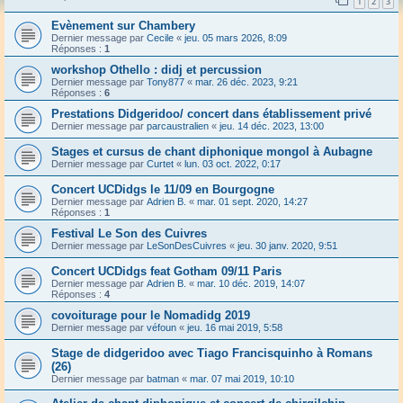
1
2
3
Evènement sur Chambery
Dernier message par
Cecile
«
jeu. 05 mars 2026, 8:09
Réponses :
1
workshop Othello : didj et percussion
Dernier message par
Tony877
«
mar. 26 déc. 2023, 9:21
Réponses :
6
Prestations Didgeridoo/ concert dans établissement privé
Dernier message par
parcaustralien
«
jeu. 14 déc. 2023, 13:00
Stages et cursus de chant diphonique mongol à Aubagne
Dernier message par
Curtet
«
lun. 03 oct. 2022, 0:17
Concert UCDidgs le 11/09 en Bourgogne
Dernier message par
Adrien B.
«
mar. 01 sept. 2020, 14:27
Réponses :
1
Festival Le Son des Cuivres
Dernier message par
LeSonDesCuivres
«
jeu. 30 janv. 2020, 9:51
Concert UCDidgs feat Gotham 09/11 Paris
Dernier message par
Adrien B.
«
mar. 10 déc. 2019, 14:07
Réponses :
4
covoiturage pour le Nomadidg 2019
Dernier message par
véfoun
«
jeu. 16 mai 2019, 5:58
Stage de didgeridoo avec Tiago Francisquinho à Romans
(26)
Dernier message par
batman
«
mar. 07 mai 2019, 10:10