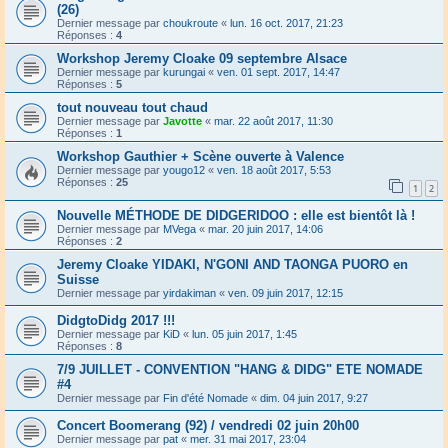
(26)
Dernier message par
choukroute
«
lun. 16 oct. 2017, 21:23
Réponses :
4
Workshop Jeremy Cloake 09 septembre Alsace
Dernier message par
kurungai
«
ven. 01 sept. 2017, 14:47
Réponses :
5
tout nouveau tout chaud
Dernier message par
Javotte
«
mar. 22 août 2017, 11:30
Réponses :
1
Workshop Gauthier + Scène ouverte à Valence
Dernier message par
yougo12
«
ven. 18 août 2017, 5:53
Réponses :
25
1
2
Nouvelle MÉTHODE DE DIDGERIDOO : elle est bientôt là !
Dernier message par
MVega
«
mar. 20 juin 2017, 14:06
Réponses :
2
Jeremy Cloake YIDAKI, N'GONI AND TAONGA PUORO en
Suisse
Dernier message par
yirdakiman
«
ven. 09 juin 2017, 12:15
DidgtoDidg 2017 !!!
Dernier message par
KiD
«
lun. 05 juin 2017, 1:45
Réponses :
8
7/9 JUILLET - CONVENTION "HANG & DIDG" ETE NOMADE
#4
Dernier message par
Fin d'été Nomade
«
dim. 04 juin 2017, 9:27
Concert Boomerang (92) / vendredi 02 juin 20h00
Dernier message par
pat
«
mer. 31 mai 2017, 23:04