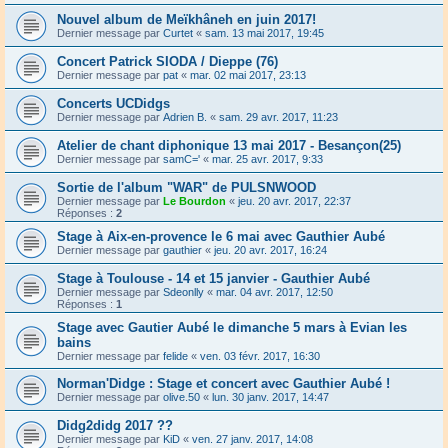
Nouvel album de Meïkhâneh en juin 2017!
Dernier message par
Curtet
«
sam. 13 mai 2017, 19:45
Concert Patrick SIODA / Dieppe (76)
Dernier message par
pat
«
mar. 02 mai 2017, 23:13
Concerts UCDidgs
Dernier message par
Adrien B.
«
sam. 29 avr. 2017, 11:23
Atelier de chant diphonique 13 mai 2017 - Besançon(25)
Dernier message par
samC='
«
mar. 25 avr. 2017, 9:33
Sortie de l'album "WAR" de PULSNWOOD
Dernier message par
Le Bourdon
«
jeu. 20 avr. 2017, 22:37
Réponses :
2
Stage à Aix-en-provence le 6 mai avec Gauthier Aubé
Dernier message par
gauthier
«
jeu. 20 avr. 2017, 16:24
Stage à Toulouse - 14 et 15 janvier - Gauthier Aubé
Dernier message par
Sdeonlly
«
mar. 04 avr. 2017, 12:50
Réponses :
1
Stage avec Gautier Aubé le dimanche 5 mars à Evian les
bains
Dernier message par
felide
«
ven. 03 févr. 2017, 16:30
Norman'Didge : Stage et concert avec Gauthier Aubé !
Dernier message par
olive.50
«
lun. 30 janv. 2017, 14:47
Didg2didg 2017 ??
Dernier message par
KiD
«
ven. 27 janv. 2017, 14:08