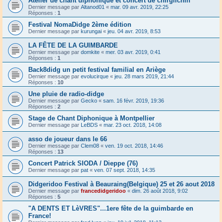
Atelier de chant diphonique et concert de chirgilchin
Dernier message par
Altanod01
«
mar. 09 avr. 2019, 22:25
Réponses :
1
Festival NomaDidge 2ème édition
Dernier message par
kurungai
«
jeu. 04 avr. 2019, 8:53
LA FÊTE DE LA GUIMBARDE
Dernier message par
domkite
«
mer. 03 avr. 2019, 0:41
Réponses :
1
Back8didg un petit festival familial en Ariège
Dernier message par
evolucirque
«
jeu. 28 mars 2019, 21:44
Réponses :
10
Une pluie de radio-didge
Dernier message par
Gecko
«
sam. 16 févr. 2019, 19:36
Réponses :
2
Stage de Chant Diphonique à Montpellier
Dernier message par
LeBDS
«
mar. 23 oct. 2018, 14:08
asso de joueur dans le 66
Dernier message par
Clem08
«
ven. 19 oct. 2018, 14:46
Réponses :
13
Concert Patrick SIODA / Dieppe (76)
Dernier message par
pat
«
ven. 07 sept. 2018, 14:35
Didgeridoo Festival à Beauraing(Belgique) 25 et 26 aout 2018
Dernier message par
francedidgeridoo
«
dim. 26 août 2018, 9:02
Réponses :
5
"A DENTS ET LèVRES"...1ere fête de la guimbarde en
France!