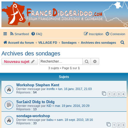
France Didgeridoo
Didgeridoo et Guimbarde sur France Didgeridoo - retrouvez la communauté.
Smartfeed
FAQ
Inscription
Connexion
R
Accueil du forum
VILLAGE FD
Sondages
Archives des sondages
e
Archives des sondages
c
Rechercher
Recherche avanc
Nouveau sujet
h
3 sujets • Page
1
sur
1
e
Sujets
r
c
Workshop Stephen Kent
Dernier message par
ironflo
«
lun. 16 janv. 2017, 21:03
h
Réponses :
54
1
2
3
4
e
Sur1air2 Didg to Didg
r
Dernier message par
KiD
«
mar. 19 janv. 2016, 20:29
Réponses :
13
sondage-workshop
Dernier message par
babu
«
sam. 18 sept. 2010, 18:16
Réponses :
33
1
2
3