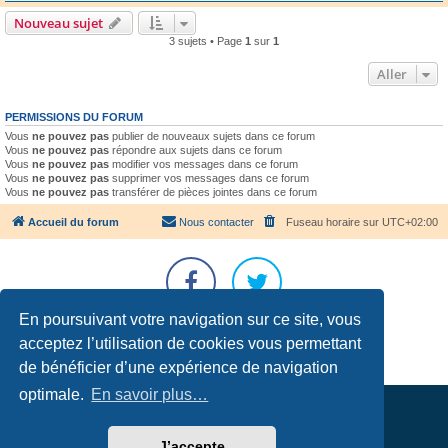
Nouveau sujet
3 sujets • Page
1
sur
1
Aller
PERMISSIONS DU FORUM
Vous
ne pouvez pas
publier de nouveaux sujets dans ce forum
Vous
ne pouvez pas
répondre aux sujets dans ce forum
Vous
ne pouvez pas
modifier vos messages dans ce forum
Vous
ne pouvez pas
supprimer vos messages dans ce forum
Vous
ne pouvez pas
transférer de pièces jointes dans ce forum
Accueil du forum
Nous contacter
Fuseau horaire sur
UTC+02:00
En poursuivant votre navigation sur ce site, vous
Développé par
phpBB
® Forum Software © phpBB Limited
acceptez l’utilisation de cookies vous permettant
Traduction française officielle
©
Qiaeru
de bénéficier d’une expérience de navigation
Confidentialité
|
Conditions
optimale.
En savoir plus…
J’accepte