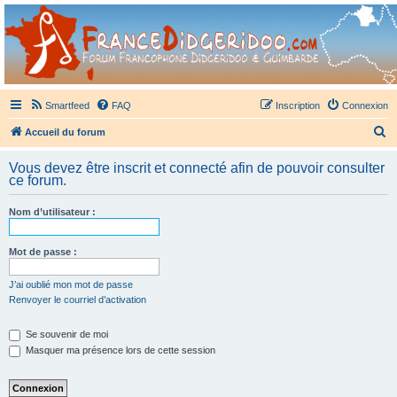
France Didgeridoo
Didgeridoo et Guimbarde sur France Didgeridoo - retrouvez la communauté.
Smartfeed
FAQ
Inscription
Connexion
R
Accueil du forum
e
Vous devez être inscrit et connecté afin de pouvoir consulter
c
ce forum.
h
Nom d’utilisateur :
e
r
Mot de passe :
c
h
J’ai oublié mon mot de passe
Renvoyer le courriel d’activation
e
r
Se souvenir de moi
Masquer ma présence lors de cette session