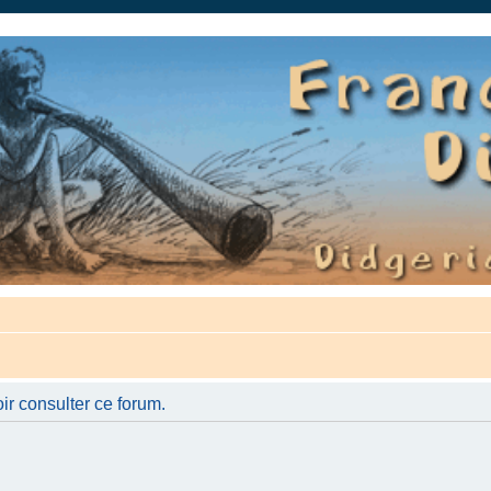
auté.
ir consulter ce forum.