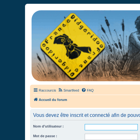
France Didgeridoo
Didgeridoo et Guimbarde sur France Didgeridoo - retrouvez la commun
Raccourcis
Smartfeed
FAQ
Accueil du forum
Vous devez être inscrit et connecté afin de pouvo
Nom d’utilisateur :
Mot de passe :