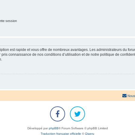
tte session
cription est rapide et vous offre de nombreux avantages. Les administrateurs du fo
ir pris connaissance de nos conditions d’utilisation et de notre politique de confide
n.
Nous
Développé par
phpBB
® Forum Software © phpBB Limited
Traduction française officielle
©
Qiaeru