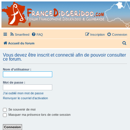
France Didgeridoo
Didgeridoo et Guimbarde sur France Didgeridoo - retrouvez la communauté.
Smartfeed
FAQ
Inscription
Connexion
R
Accueil du forum
e
Vous devez être inscrit et connecté afin de pouvoir consulter
c
ce forum.
h
Nom d’utilisateur :
e
r
Mot de passe :
c
h
J’ai oublié mon mot de passe
Renvoyer le courriel d’activation
e
r
Se souvenir de moi
Masquer ma présence lors de cette session