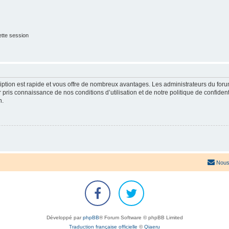
tte session
cription est rapide et vous offre de nombreux avantages. Les administrateurs du fo
ir pris connaissance de nos conditions d’utilisation et de notre politique de confide
n.
Nous
Développé par
phpBB
® Forum Software © phpBB Limited
Traduction française officielle
©
Qiaeru