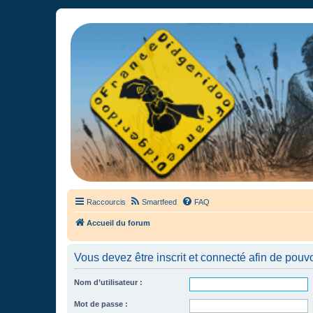
France Didgeridoo
Didgeridoo et Guimbarde sur France Didgeridoo - retrouvez la commun
Raccourcis
Smartfeed
FAQ
Accueil du forum
Vous devez être inscrit et connecté afin de pouvo
Nom d’utilisateur :
Mot de passe :