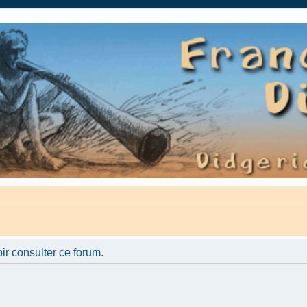
auté.
ir consulter ce forum.