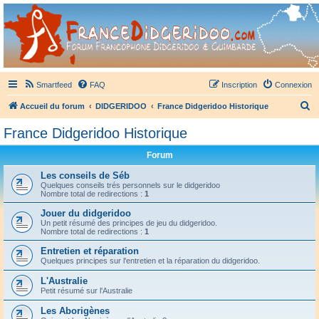
France Didgeridoo
Didgeridoo et Guimbarde sur France Didgeridoo - retrouvez la communauté.
Smartfeed
FAQ
Inscription
Connexion
R
Accueil du forum
DIDGERIDOO
France Didgeridoo Historique
e
France Didgeridoo Historique
c
Forum
h
e
Les conseils de Séb
Quelques conseils trés personnels sur le didgeridoo
r
Nombre total de redirections :
1
c
Jouer du didgeridoo
Un petit résumé des principes de jeu du didgeridoo.
h
Nombre total de redirections :
1
e
Entretien et réparation
r
Quelques principes sur l'entretien et la réparation du didgeridoo.
L'Australie
Petit résumé sur l'Australie
Les Aborigènes