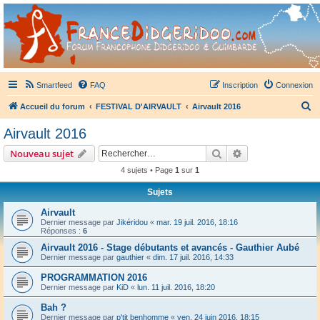
France Didgeridoo
Didgeridoo et Guimbarde sur France Didgeridoo - retrouvez la communauté.
Smartfeed
FAQ
Inscription
Connexion
R
Accueil du forum
FESTIVAL D'AIRVAULT
Airvault 2016
e
Airvault 2016
c
Rechercher
Recherche avanc
Nouveau sujet
h
4 sujets • Page
1
sur
1
e
Sujets
r
c
Airvault
Dernier message par
Jikéridou
«
mar. 19 juil. 2016, 18:16
h
Réponses :
6
e
Airvault 2016 - Stage débutants et avancés - Gauthier Aubé
Dernier message par
gauthier
«
dim. 17 juil. 2016, 14:33
r
PROGRAMMATION 2016
Dernier message par
KiD
«
lun. 11 juil. 2016, 18:20
Bah ?
Dernier message par
p'tit benhomme
«
ven. 24 juin 2016, 18:15