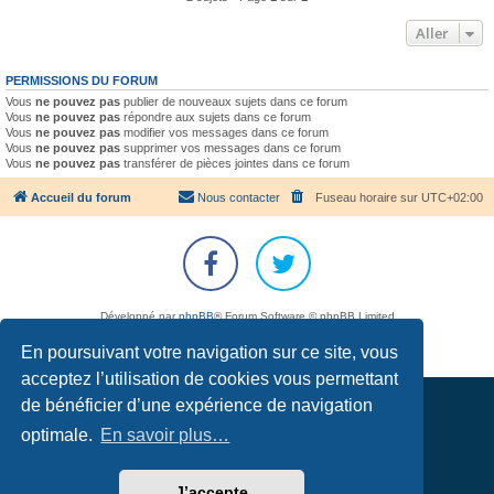
Aller
PERMISSIONS DU FORUM
Vous
ne pouvez pas
publier de nouveaux sujets dans ce forum
Vous
ne pouvez pas
répondre aux sujets dans ce forum
Vous
ne pouvez pas
modifier vos messages dans ce forum
Vous
ne pouvez pas
supprimer vos messages dans ce forum
Vous
ne pouvez pas
transférer de pièces jointes dans ce forum
Accueil du forum
Nous contacter
Fuseau horaire sur
UTC+02:00
Développé par
phpBB
® Forum Software © phpBB Limited
Traduction française officielle
©
Qiaeru
En poursuivant votre navigation sur ce site, vous
Confidentialité
|
Conditions
acceptez l’utilisation de cookies vous permettant
de bénéficier d’une expérience de navigation
optimale.
En savoir plus…
J’accepte