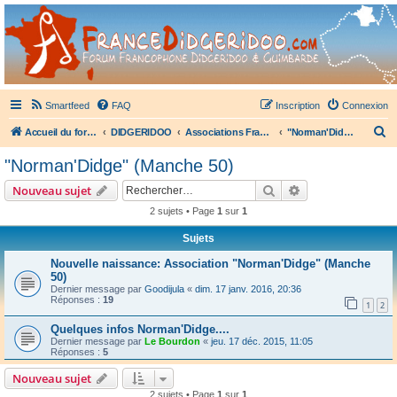
France Didgeridoo
Didgeridoo et Guimbarde sur France Didgeridoo - retrouvez la communauté.
Smartfeed
FAQ
Inscription
Connexion
R
Accueil du forum
DIDGERIDOO
Associations Françaises de Didgeridoo
"Norman'Didge" (Manche 50)
e
"Norman'Didge" (Manche 50)
c
Rechercher
Recherche avanc
Nouveau sujet
h
2 sujets • Page
1
sur
1
e
Sujets
r
c
Nouvelle naissance: Association "Norman'Didge" (Manche
50)
h
Dernier message par
Goodijula
«
dim. 17 janv. 2016, 20:36
Réponses :
19
e
1
2
r
Quelques infos Norman'Didge....
Dernier message par
Le Bourdon
«
jeu. 17 déc. 2015, 11:05
Réponses :
5
Nouveau sujet
2 sujets • Page
1
sur
1