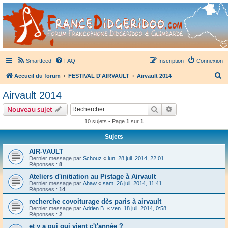
France Didgeridoo
Didgeridoo et Guimbarde sur France Didgeridoo - retrouvez la communauté.
Smartfeed
FAQ
Inscription
Connexion
R
Accueil du forum
FESTIVAL D'AIRVAULT
Airvault 2014
e
Airvault 2014
c
Rechercher
Recherche avanc
Nouveau sujet
h
10 sujets • Page
1
sur
1
e
Sujets
r
c
AIR-VAULT
Dernier message par
Schouz
«
lun. 28 juil. 2014, 22:01
h
Réponses :
8
e
Ateliers d'initiation au Pistage à Airvault
Dernier message par
Ahaw
«
sam. 26 juil. 2014, 11:41
r
Réponses :
14
recherche covoiturage dès paris à airvault
Dernier message par
Adrien B.
«
ven. 18 juil. 2014, 0:58
Réponses :
2
et y a qui qui vient c't'année ?