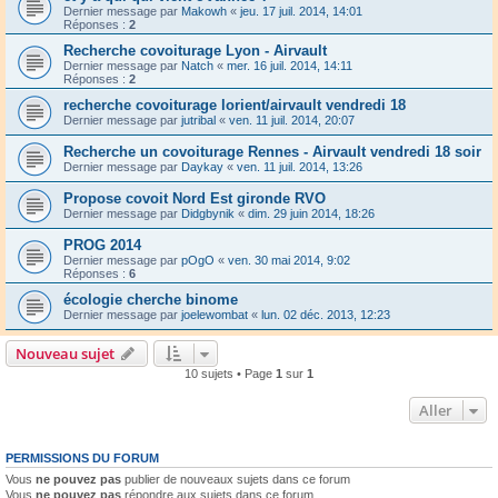
Dernier message par
Makowh
«
jeu. 17 juil. 2014, 14:01
Réponses :
2
Recherche covoiturage Lyon - Airvault
Dernier message par
Natch
«
mer. 16 juil. 2014, 14:11
Réponses :
2
recherche covoiturage lorient/airvault vendredi 18
Dernier message par
jutribal
«
ven. 11 juil. 2014, 20:07
Recherche un covoiturage Rennes - Airvault vendredi 18 soir
Dernier message par
Daykay
«
ven. 11 juil. 2014, 13:26
Propose covoit Nord Est gironde RVO
Dernier message par
Didgbynik
«
dim. 29 juin 2014, 18:26
PROG 2014
Dernier message par
pOgO
«
ven. 30 mai 2014, 9:02
Réponses :
6
écologie cherche binome
Dernier message par
joelewombat
«
lun. 02 déc. 2013, 12:23
Nouveau sujet
10 sujets • Page
1
sur
1
Aller
PERMISSIONS DU FORUM
Vous
ne pouvez pas
publier de nouveaux sujets dans ce forum
Vous
ne pouvez pas
répondre aux sujets dans ce forum