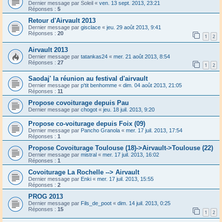
Dernier message par
Soleil
«
ven. 13 sept. 2013, 23:21
Réponses :
5
Retour d'Airvault 2013
Dernier message par
gisclace
«
jeu. 29 août 2013, 9:41
Réponses :
20
1
2
Airvault 2013
Dernier message par
tatankas24
«
mer. 21 août 2013, 8:54
Réponses :
27
1
2
Saodaj' la réunion au festival d'airvault
Dernier message par
p'tit benhomme
«
dim. 04 août 2013, 21:05
Réponses :
11
Propose covoiturage depuis Pau
Dernier message par
chogot
«
jeu. 18 juil. 2013, 9:20
Propose co-voiturage depuis Foix (09)
Dernier message par
Pancho Granola
«
mer. 17 juil. 2013, 17:54
Réponses :
1
Propose Covoiturage Toulouse (18)->Airvault->Toulouse (22)
Dernier message par
mistral
«
mer. 17 juil. 2013, 16:02
Réponses :
1
Covoiturage La Rochelle --> Airvault
Dernier message par
Enki
«
mer. 17 juil. 2013, 15:55
Réponses :
2
PROG 2013
Dernier message par
Fils_de_poot
«
dim. 14 juil. 2013, 0:25
Réponses :
15
1
2