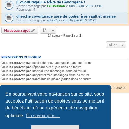
[Covoiturage] Le Rêve de l'Aborigène !
Dernier message par
Le Bourdon
«
sam. 13 juil. 2013, 13:40
Réponses :
4
cherche covoiturage gare de poitier à airvault et inverse
Dernier message par
aubine15
«
ven. 07 juin 2013, 22:29
Nouveau sujet
14 sujets • Page
1
sur
1
Aller
PERMISSIONS DU FORUM
Vous
ne pouvez pas
publier de nouveaux sujets dans ce forum
Vous
ne pouvez pas
répondre aux sujets dans ce forum
Vous
ne pouvez pas
modifier vos messages dans ce forum
Vous
ne pouvez pas
supprimer vos messages dans ce forum
Vous
ne pouvez pas
transférer de pièces jointes dans ce forum
Accueil du forum
Nous contacter
Fuseau horaire sur
UTC+02:00
En poursuivant votre navigation sur ce site, vous
acceptez l’utilisation de cookies vous permettant
de bénéficier d’une expérience de navigation
optimale.
En savoir plus…
Développé par
phpBB
® Forum Software © phpBB Limited
Traduction française officielle
©
Qiaeru