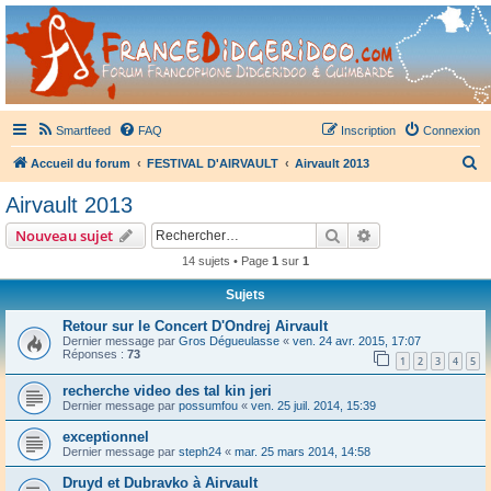
France Didgeridoo
Didgeridoo et Guimbarde sur France Didgeridoo - retrouvez la communauté.
Smartfeed
FAQ
Inscription
Connexion
R
Accueil du forum
FESTIVAL D'AIRVAULT
Airvault 2013
e
Airvault 2013
c
Rechercher
Recherche avanc
Nouveau sujet
h
14 sujets • Page
1
sur
1
e
Sujets
r
c
Retour sur le Concert D'Ondrej Airvault
Dernier message par
Gros Dégueulasse
«
ven. 24 avr. 2015, 17:07
h
Réponses :
73
1
2
3
4
5
e
recherche video des tal kin jeri
r
Dernier message par
possumfou
«
ven. 25 juil. 2014, 15:39
exceptionnel
Dernier message par
steph24
«
mar. 25 mars 2014, 14:58
Druyd et Dubravko à Airvault