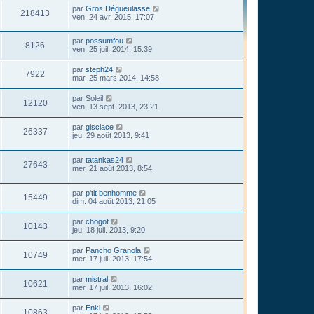
par
Gros Dégueulasse
218413
ven. 24 avr. 2015, 17:07
par
possumfou
8126
ven. 25 juil. 2014, 15:39
par
steph24
7922
mar. 25 mars 2014, 14:58
par
Soleil
12120
ven. 13 sept. 2013, 23:21
par
gisclace
26337
jeu. 29 août 2013, 9:41
par
tatankas24
27643
mer. 21 août 2013, 8:54
par
p'tit benhomme
15449
dim. 04 août 2013, 21:05
par
chogot
10143
jeu. 18 juil. 2013, 9:20
par
Pancho Granola
10749
mer. 17 juil. 2013, 17:54
par
mistral
10621
mer. 17 juil. 2013, 16:02
par
Enki
10863