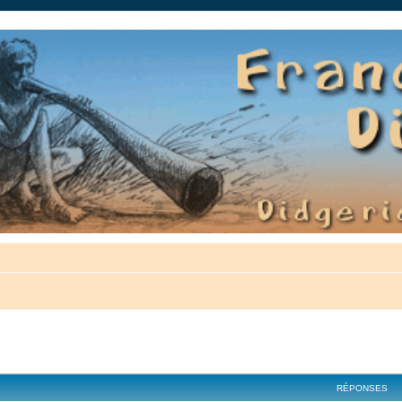
auté.
cher
cherche avancée
RÉPONSES