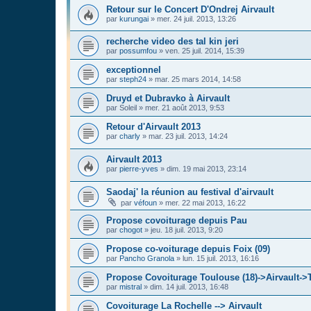
Retour sur le Concert D'Ondrej Airvault
par
kurungai
»
mer. 24 juil. 2013, 13:26
recherche video des tal kin jeri
par
possumfou
»
ven. 25 juil. 2014, 15:39
exceptionnel
par
steph24
»
mar. 25 mars 2014, 14:58
Druyd et Dubravko à Airvault
par
Soleil
»
mer. 21 août 2013, 9:53
Retour d'Airvault 2013
par
charly
»
mar. 23 juil. 2013, 14:24
Airvault 2013
par
pierre-yves
»
dim. 19 mai 2013, 23:14
Saodaj' la réunion au festival d'airvault
par
véfoun
»
mer. 22 mai 2013, 16:22
Propose covoiturage depuis Pau
par
chogot
»
jeu. 18 juil. 2013, 9:20
Propose co-voiturage depuis Foix (09)
par
Pancho Granola
»
lun. 15 juil. 2013, 16:16
Propose Covoiturage Toulouse (18)->Airvault->
par
mistral
»
dim. 14 juil. 2013, 16:48
Covoiturage La Rochelle --> Airvault