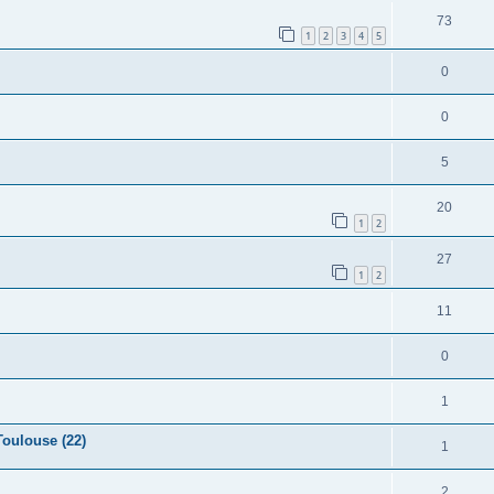
73
1
2
3
4
5
0
0
5
20
1
2
27
1
2
11
0
1
Toulouse (22)
1
2