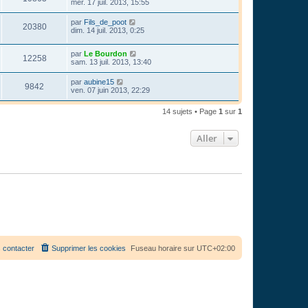
mer. 17 juil. 2013, 15:55
par
Fils_de_poot
20380
dim. 14 juil. 2013, 0:25
par
Le Bourdon
12258
sam. 13 juil. 2013, 13:40
par
aubine15
9842
ven. 07 juin 2013, 22:29
14 sujets • Page
1
sur
1
Aller
 contacter
Supprimer les cookies
Fuseau horaire sur
UTC+02:00