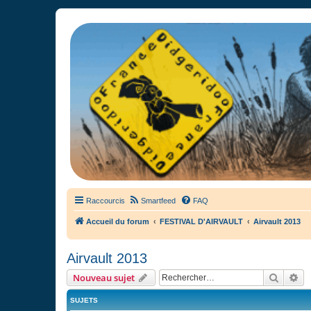
France Didgeridoo
Didgeridoo et Guimbarde sur France Didgeridoo - retrouvez la commun
Raccourcis
Smartfeed
FAQ
Accueil du forum
FESTIVAL D'AIRVAULT
Airvault 2013
Airvault 2013
Recher
Re
Nouveau sujet
SUJETS