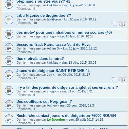
Stéphanois ou etes vous?? 42
Dernier message par
kinkibus
«
mer. 08 juin 2016, 16:38
Réponses :
4
tribu Niçoise de didgeridoo ??
Dernier message par
takatigrou
«
lun. 06 juin 2016, 10:12
Réponses :
18
1
2
des motiv' pour une initiations en milieu scolaire (40)
Dernier message par
chogot
«
lun. 15 févr. 2016, 10:11
Sessions Trad, Paris, assso Vent du Rêve
Dernier message par
Adrien B.
«
lun. 18 janv. 2016, 12:12
Réponses :
2
Des motivés dans la loire?
Dernier message par
kinkibus
«
dim. 13 déc. 2015, 23:03
Joueurs de didge sur SAINT ETIENNE 42
Dernier message par
Jay
«
mer. 09 déc. 2015, 21:17
Réponses :
17
1
2
il y a t'il des joueur de didge sur anglet et ses environs ?
Dernier message par
chogot
«
sam. 31 oct. 2015, 0:21
Réponses :
6
Des souffleurs sur Perpignan ?
Dernier message par
Anthoo
«
mer. 23 sept. 2015, 19:34
Réponses :
1
Recherche contact joueurs de didgeridoo 76000 ROUEN
Dernier message par
Le Bourdon
«
ven. 28 août 2015, 14:55
Réponses :
1