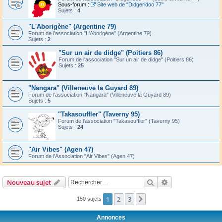
Sous-forum :
Site web de "Didgeridoo 77"
Sujets :
4
"L'Aborigène" (Argentine 79)
Forum de l'association "L'Aborigène" (Argentine 79)
Sujets :
2
"Sur un air de didge" (Poitiers 86)
Forum de l'association "Sur un air de didge" (Poitiers 86)
Sujets :
25
"Nangara" (Villeneuve la Guyard 89)
Forum de l'association "Nangara" (Villeneuve la Guyard 89)
Sujets :
5
"Takasouffler" (Taverny 95)
Forum de l'association "Takasouffler" (Taverny 95)
Sujets :
24
"Air Vibes" (Agen 47)
Forum de l'Association "Air Vibes" (Agen 47)
Rechercher
Recherche avanc
Nouveau sujet
1
2
3
Suivant
150 sujets
Annonces