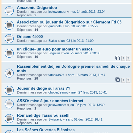
Réponses :
5
Amazonie Didgeridoo
Dernier message par
joelewombat
«
mer. 14 août 2013, 23:04
Réponses :
2
Association ou joueur de Didgeridoo sur Clermont Fd 63
Dernier message par
gaiaroots
«
lun. 10 juin 2013, 15:27
Réponses :
14
Orleans 45000
Dernier message par
Blaise
«
lun. 03 juin 2013, 21:00
un clique=un euro pour monter un assos
Dernier message par
Sagouin
«
ven. 29 mars 2013, 20:05
Réponses :
16
1
2
Rassemblement didj en Dordogne premier samedi de chaque
mois
Dernier message par
tatankas24
«
sam. 16 mars 2013, 11:47
Réponses :
28
1
2
Joueur de didge sur arras ??
Dernier message par
chopinJeanot
«
mer. 27 févr. 2013, 10:41
ASSO: mise à jour données internet
Dernier message par
joelewombat
«
jeu. 03 janv. 2013, 13:39
Réponses :
1
Romandidge l'asso Suisse!!!
Dernier message par
Swisseric
«
sam. 01 déc. 2012, 16:41
Réponses :
13
Les Scènes Ouvertes Blésoises