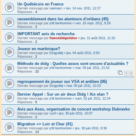
Un Québécois en France
Dernier message par
rainmarc
«
lun. 14 nov. 2011, 12:27
Réponses :
4
rassemblement dans les alentours d'orléans (45)
Dernier message par
p'tit benhomme
«
ven. 16 sept. 2011, 9:28
Réponses :
3
IMPORTANT avis de recherche
Dernier message par
francedidgeridoo
«
jeu. 11 août 2011, 11:20
Réponses :
2
Joueur en martinique?
Dernier message par
Dzigydidj
«
jeu. 04 août 2011, 0:50
Réponses :
2
Méthode de didg : Quelles assos sont encore d'actualités ?
Dernier message par
p'tit benhomme
«
mar. 05 juil. 2011, 21:52
Réponses :
22
1
2
regroupement de joueur sur VSA et antibes (06)
Dernier message par
Dzigydidj
«
mar. 05 juil. 2011, 10:23
Dernier Appel : Sur un air deux Didg ! Aix elan ?
Dernier message par
p'tit benhomme
«
sam. 02 juil. 2011, 12:24
Réponses :
9
Avis aux Asso, organisation de concert workshop Dubravko
Dernier message par
cyril
«
jeu. 30 juin 2011, 10:07
Réponses :
2
Migration => Loir et Cher (41)
Dernier message par
p'tit benhomme
«
jeu. 30 juin 2011, 8:36
Réponses :
14