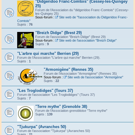
"Didgeridoo Franc-Comtois" (Cessey-les-Quingey
25)
Forum de l'Association du "didgeridoo Franc-Comtois" (Cessey-
les-Quingey 25)
Sous-forum :
Site web de "l'association du Didgeridoo Franc-
Comtois"
Sujets :
76
"Breizh Didge" (Brest 29)
Forum de l'association "Breizh Didge" (Brest 29)
Sous-forum :
Site web de l'association "Breizh Didge"
Sujets :
9
"L'arbre qui marche" Berrien (29)
Forum de l'Association "L'arbre qui marche" Berrien (29).
Sujets :
1
"Armonigène" (Rennes 35)
Forum de l'Association "Armonigène" (Rennes 35)
Sous-forum :
Site web de l'association "Armorigène"
Sujets :
22
"Les Troglodidges" (Tours 37)
Forum de l'association "Les Troglodidges" (Tours 37)
Sujets :
7
"Terre mythe" (Grenoble 38)
Forum de l'Association grenobloise "Terre mythe"
Sujets :
139
"Tjukurpa" (Avranches 50)
Forum de l'association "Tjukurpa" (Avranches 50)
Sujets :
21