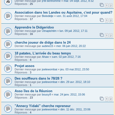
Dernier message par
p'tit benhomme
«
mar. 04 sept. 2012, 8:32
Réponses :
25
1
2
Association dans les Landes ou Aquitaine, c'est pour quand?
Dernier message par
Biolodidje
«
ven. 31 août 2012, 17:04
Réponses :
17
1
2
Apprendre le Didgeridoo
Dernier message par
Utnapishtim
«
lun. 09 juil. 2012, 17:11
Réponses :
16
1
2
cherche joueur de didge dans le 24
Dernier message par
aubine15
«
mer. 06 juin 2012, 20:22
18 patates, L'arrivée du beau temps
Dernier message par
Ahaw
«
sam. 02 juin 2012, 7:16
Réponses :
4
Projet assos
Dernier message par
joelewombat
«
jeu. 03 mai 2012, 23:50
Réponses :
3
Des souffleurs dans le 78/28 ?
Dernier message par
joelewombat
«
dim. 29 avr. 2012, 18:10
Réponses :
1
Asso îles de la Réunion
Dernier message par
bousyfl
«
mar. 24 janv. 2012, 15:06
Réponses :
23
1
2
"Annecy Yidaki" cherche repreneur
Dernier message par
joelewombat
«
dim. 11 déc. 2011, 23:06
Réponses :
4