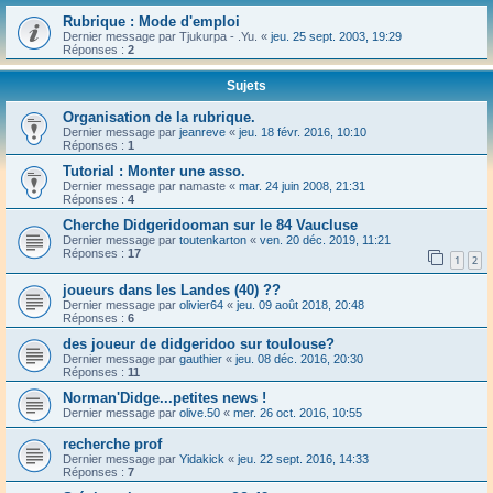
Rubrique : Mode d'emploi
Dernier message par
Tjukurpa - .Yu.
«
jeu. 25 sept. 2003, 19:29
Réponses :
2
Sujets
Organisation de la rubrique.
Dernier message par
jeanreve
«
jeu. 18 févr. 2016, 10:10
Réponses :
1
Tutorial : Monter une asso.
Dernier message par
namaste
«
mar. 24 juin 2008, 21:31
Réponses :
4
Cherche Didgeridooman sur le 84 Vaucluse
Dernier message par
toutenkarton
«
ven. 20 déc. 2019, 11:21
Réponses :
17
1
2
joueurs dans les Landes (40) ??
Dernier message par
olivier64
«
jeu. 09 août 2018, 20:48
Réponses :
6
des joueur de didgeridoo sur toulouse?
Dernier message par
gauthier
«
jeu. 08 déc. 2016, 20:30
Réponses :
11
Norman'Didge...petites news !
Dernier message par
olive.50
«
mer. 26 oct. 2016, 10:55
recherche prof
Dernier message par
Yidakick
«
jeu. 22 sept. 2016, 14:33
Réponses :
7