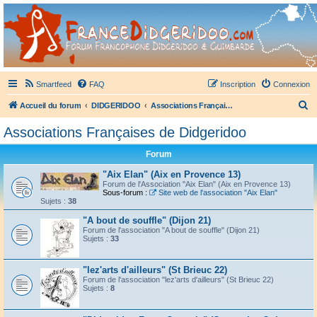
France Didgeridoo
Didgeridoo et Guimbarde sur France Didgeridoo - retrouvez la communauté.
Smartfeed
FAQ
Inscription
Connexion
R
Accueil du forum
DIDGERIDOO
Associations Françaises de Didgeridoo
e
Associations Françaises de Didgeridoo
c
Forum
h
e
"Aix Elan" (Aix en Provence 13)
Forum de l'Association "Aix Elan" (Aix en Provence 13)
r
Sous-forum :
Site web de l'association "Aix Elan"
Sujets :
38
c
"A bout de souffle" (Dijon 21)
h
Forum de l'association "A bout de souffle" (Dijon 21)
Sujets :
33
e
r
"lez'arts d'ailleurs" (St Brieuc 22)
Forum de l'association "lez'arts d'ailleurs" (St Brieuc 22)
Sujets :
8