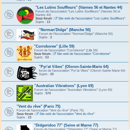
"Les Lutins Souffleurs" (Vannes 56 et Nantes 44)
Forum de l'association "Les Lutins Souffleurs" (Vannes 56 et
Nantes 44)
Sous-forum :
Site web de l'association "Les Lutins Souffleurs"
Sujets :
13
"Norman'Didge" (Manche 50)
Forum de l'Association "Norman'Didge" (Manche 50)
Sujets :
2
"Corroboree" (Lille 59)
Forum de l'association "Corroboree" (Lille 59)
Sous-forum :
Site web de l'association "Corroboree"
Sujets :
53
"Pyr'at Vibes" (Oloron-Sainte-Marie 64)
forum de l'association "Pyr'at Vibes" (Oloron-Sainte-Marie 64)
Sujets :
20
"Australian Vibrations" (Lyon 69)
Forum de l'association "Australian Vibrations" (Lyon 69)
Sujets :
574
"Vent du rêve" (Paris 75)
Forum de l'association "Vent du rêve" (Paris 75)
Sous-forum :
Site web de l'association "Vent du rêve"
Sujets :
23
"Didgeridoo 77" (Seine et Marne 77)
Forum de l'association "Didgeridoo 77" (Seine et Marne 77)