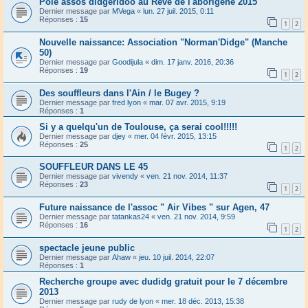
Pôle assos didgeridoo au Rêve de l'aborigène 2015
Dernier message par
MVega
«
lun. 27 juil. 2015, 0:11
Réponses :
15
1
2
Nouvelle naissance: Association "Norman'Didge" (Manche
50)
Dernier message par
Goodijula
«
dim. 17 janv. 2016, 20:36
Réponses :
19
1
2
Des souffleurs dans l'Ain / le Bugey ?
Dernier message par
fred lyon
«
mar. 07 avr. 2015, 9:19
Réponses :
1
Si y a quelqu'un de Toulouse, ça serai cool!!!!!
Dernier message par
djey
«
mer. 04 févr. 2015, 13:15
Réponses :
25
1
2
SOUFFLEUR DANS LE 45
Dernier message par
vivendy
«
ven. 21 nov. 2014, 11:37
Réponses :
23
1
2
Future naissance de l'assoc " Air Vibes " sur Agen, 47
Dernier message par
tatankas24
«
ven. 21 nov. 2014, 9:59
Réponses :
16
1
2
spectacle jeune public
Dernier message par
Ahaw
«
jeu. 10 juil. 2014, 22:07
Réponses :
1
Recherche groupe avec dudidg gratuit pour le 7 décembre
2013
Dernier message par
rudy de lyon
«
mer. 18 déc. 2013, 15:38