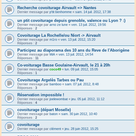
Recherche covoiturage Airvault => Nantes
Dernier message par
p'tit benhomme
«
sam. 14 juil. 2012, 17:38
un ptit covoiturage depuis grenoble, valence ou Lyon ? :)
Dernier message par
arno ze lune
«
ven. 13 juil. 2012, 19:56
Réponses :
2
Covoiturage La Rochelle/ou Niort -> Airvault
Dernier message par
m1ro
«
ven. 13 juil. 2012, 15:20
Réponses :
2
Participez au diaporama des 10 ans du Reve de l'Aborigène
Dernier message par
MiA
«
ven. 13 juil. 2012, 14:54
Réponses :
11
Co-voiturage Basse Goulaine-Airvault, le 21 à 20h
Dernier message par
coco49
«
lun. 09 juil. 2012, 15:05
Réponses :
1
Covoiturage Argelès Tarbes ou Pau
Dernier message par
bamboo
«
sam. 07 juil. 2012, 8:48
Réponses :
3
Réservation impossible !
Dernier message par
joelewombat
«
jeu. 05 juil. 2012, 11:12
Réponses :
4
covoiturage (départ Moselle)
Dernier message par
baton
«
sam. 30 juin 2012, 10:40
Réponses :
2
covoiturage
Dernier message par
clément
«
jeu. 28 juin 2012, 15:25