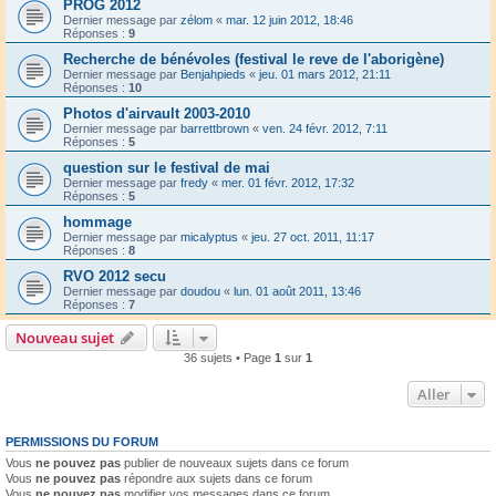
PROG 2012
Dernier message par
zélom
«
mar. 12 juin 2012, 18:46
Réponses :
9
Recherche de bénévoles (festival le reve de l'aborigène)
Dernier message par
Benjahpieds
«
jeu. 01 mars 2012, 21:11
Réponses :
10
Photos d'airvault 2003-2010
Dernier message par
barrettbrown
«
ven. 24 févr. 2012, 7:11
Réponses :
5
question sur le festival de mai
Dernier message par
fredy
«
mer. 01 févr. 2012, 17:32
Réponses :
5
hommage
Dernier message par
micalyptus
«
jeu. 27 oct. 2011, 11:17
Réponses :
8
RVO 2012 secu
Dernier message par
doudou
«
lun. 01 août 2011, 13:46
Réponses :
7
Nouveau sujet
36 sujets • Page
1
sur
1
Aller
PERMISSIONS DU FORUM
Vous
ne pouvez pas
publier de nouveaux sujets dans ce forum
Vous
ne pouvez pas
répondre aux sujets dans ce forum
Vous
ne pouvez pas
modifier vos messages dans ce forum