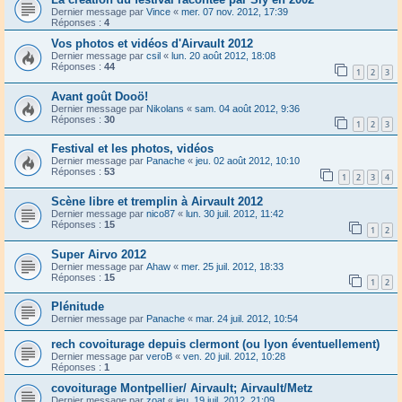
Dernier message par
Vince
«
mer. 07 nov. 2012, 17:39
Réponses :
4
Vos photos et vidéos d'Airvault 2012
Dernier message par
csil
«
lun. 20 août 2012, 18:08
Réponses :
44
1
2
3
Avant goût Dooö!
Dernier message par
Nikolans
«
sam. 04 août 2012, 9:36
Réponses :
30
1
2
3
Festival et les photos, vidéos
Dernier message par
Panache
«
jeu. 02 août 2012, 10:10
Réponses :
53
1
2
3
4
Scène libre et tremplin à Airvault 2012
Dernier message par
nico87
«
lun. 30 juil. 2012, 11:42
Réponses :
15
1
2
Super Airvo 2012
Dernier message par
Ahaw
«
mer. 25 juil. 2012, 18:33
Réponses :
15
1
2
Plénitude
Dernier message par
Panache
«
mar. 24 juil. 2012, 10:54
rech covoiturage depuis clermont (ou lyon éventuellement)
Dernier message par
veroB
«
ven. 20 juil. 2012, 10:28
Réponses :
1
covoiturage Montpellier/ Airvault; Airvault/Metz
Dernier message par
zoat
«
jeu. 19 juil. 2012, 21:09