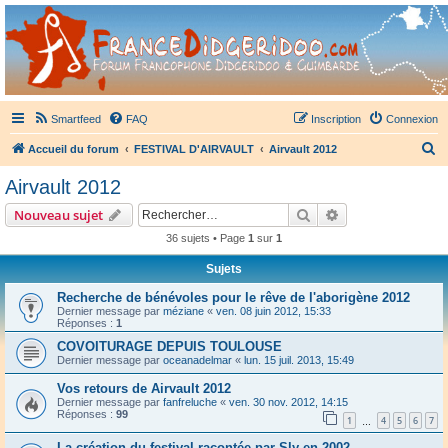
France Didgeridoo
Didgeridoo et Guimbarde sur France Didgeridoo - retrouvez la communauté.
Smartfeed
FAQ
Inscription
Connexion
R
Accueil du forum
FESTIVAL D'AIRVAULT
Airvault 2012
e
Airvault 2012
c
Rechercher
Recherche avanc
Nouveau sujet
h
36 sujets • Page
1
sur
1
e
Sujets
r
c
Recherche de bénévoles pour le rêve de l'aborigène 2012
Dernier message par
méziane
«
ven. 08 juin 2012, 15:33
h
Réponses :
1
e
COVOITURAGE DEPUIS TOULOUSE
Dernier message par
oceanadelmar
«
lun. 15 juil. 2013, 15:49
r
Vos retours de Airvault 2012
Dernier message par
fanfreluche
«
ven. 30 nov. 2012, 14:15
Réponses :
99
1
4
5
6
7
…
La création du festival racontée par Sly en 2002