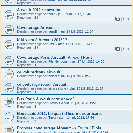
Réponses :
8
Airvault 2012 : question
Dernier message par
zoat
«
jeu. 19 juil. 2012, 15:46
Réponses :
18
1
2
Covoiturage Airvault
Dernier message par
veroB
«
jeu. 19 juil. 2012, 12:04
Kiki vient à Airvault 2012??
Dernier message par
Bizz
«
mar. 17 juil. 2012, 18:47
Réponses :
19
1
2
Covoiturage Paris-Airvault, Airvault-Paris
Dernier message par
Fils_de_poot
«
mar. 17 juil. 2012, 16:55
Réponses :
1
co voit brdeaux airvault
Dernier message par
zélom
«
lun. 16 juil. 2012, 8:59
co-voiturage retour Airvault
Dernier message par
arno ze lune
«
dim. 15 juil. 2012, 21:17
Réponses :
11
Bus Paris Airvault cette annee?
Dernier message par
Flyroots
«
dim. 15 juil. 2012, 19:23
Réponses :
3
Nouveauté 2012: Le quart d'heure des artisans
Dernier message par
Titou
«
sam. 14 juil. 2012, 17:54
Réponses :
2
Propose covoiturage Airvault => Tours / Blois
Dernier message par
p'tit benhomme
«
sam. 14 juil. 2012, 17:41