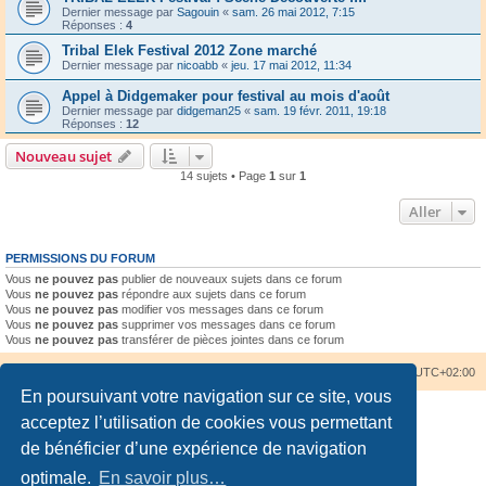
Dernier message par
Sagouin
«
sam. 26 mai 2012, 7:15
Réponses :
4
Tribal Elek Festival 2012 Zone marché
Dernier message par
nicoabb
«
jeu. 17 mai 2012, 11:34
Appel à Didgemaker pour festival au mois d'août
Dernier message par
didgeman25
«
sam. 19 févr. 2011, 19:18
Réponses :
12
Nouveau sujet
14 sujets • Page
1
sur
1
Aller
PERMISSIONS DU FORUM
Vous
ne pouvez pas
publier de nouveaux sujets dans ce forum
Vous
ne pouvez pas
répondre aux sujets dans ce forum
Vous
ne pouvez pas
modifier vos messages dans ce forum
Vous
ne pouvez pas
supprimer vos messages dans ce forum
Vous
ne pouvez pas
transférer de pièces jointes dans ce forum
Accueil du forum
Nous contacter
Fuseau horaire sur
UTC+02:00
En poursuivant votre navigation sur ce site, vous
acceptez l’utilisation de cookies vous permettant
de bénéficier d’une expérience de navigation
optimale.
En savoir plus…