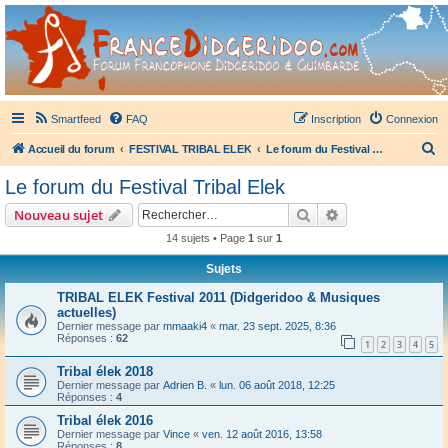
France Didgeridoo
Didgeridoo et Guimbarde sur France Didgeridoo - retrouvez la communauté.
Smartfeed
FAQ
Inscription
Connexion
R
Accueil du forum
FESTIVAL TRIBAL ELEK
Le forum du Festival Tribal Elek
e
Le forum du Festival Tribal Elek
c
Rechercher
Recherche avanc
Nouveau sujet
h
14 sujets • Page
1
sur
1
e
Sujets
r
c
TRIBAL ELEK Festival 2011 (Didgeridoo & Musiques
actuelles)
h
Dernier message par
mmaaki4
«
mar. 23 sept. 2025, 8:36
Réponses :
62
e
1
2
3
4
5
r
Tribal élek 2018
Dernier message par
Adrien B.
«
lun. 06 août 2018, 12:25
Réponses :
4
Tribal élek 2016
Dernier message par
Vince
«
ven. 12 août 2016, 13:58
Réponses :
8