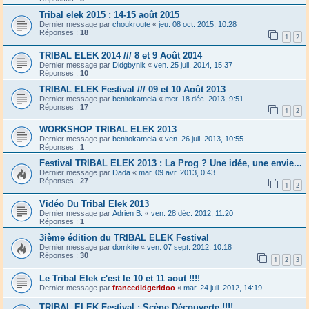
Tribal elek 2015 : 14-15 août 2015
Dernier message par
choukroute
«
jeu. 08 oct. 2015, 10:28
Réponses :
18
1
2
TRIBAL ELEK 2014 /// 8 et 9 Août 2014
Dernier message par
Didgbynik
«
ven. 25 juil. 2014, 15:37
Réponses :
10
TRIBAL ELEK Festival /// 09 et 10 Août 2013
Dernier message par
benitokamela
«
mer. 18 déc. 2013, 9:51
Réponses :
17
1
2
WORKSHOP TRIBAL ELEK 2013
Dernier message par
benitokamela
«
ven. 26 juil. 2013, 10:55
Réponses :
1
Festival TRIBAL ELEK 2013 : La Prog ? Une idée, une envie...
Dernier message par
Dada
«
mar. 09 avr. 2013, 0:43
Réponses :
27
1
2
Vidéo Du Tribal Elek 2013
Dernier message par
Adrien B.
«
ven. 28 déc. 2012, 11:20
Réponses :
1
3ième édition du TRIBAL ELEK Festival
Dernier message par
domkite
«
ven. 07 sept. 2012, 10:18
Réponses :
30
1
2
3
Le Tribal Elek c'est le 10 et 11 aout !!!!
Dernier message par
francedidgeridoo
«
mar. 24 juil. 2012, 14:19
TRIBAL ELEK Festival : Scène Découverte !!!!