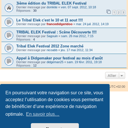
3ième édition du TRIBAL ELEK Festival
Dernier message par
domkite
«
ven. 07 sept. 2012, 10:18
Réponses :
30
1
2
3
Le Tribal Elek c'est le 10 et 11 aout !!!!
Dernier message par
francedidgeridoo
«
mar. 24 juil. 2012, 14:19
TRIBAL ELEK Festival : Scène Découverte !!!!
Dernier message par
Sagouin
«
sam. 26 mai 2012, 7:15
Réponses :
4
Tribal Elek Festival 2012 Zone marché
Dernier message par
nicoabb
«
jeu. 17 mai 2012, 11:34
Appel à Didgemaker pour festival au mois d'août
Dernier message par
didgeman25
«
sam. 19 févr. 2011, 19:18
Réponses :
12
Aller
Accueil du forum
Nous contacter
Fuseau horaire sur
UTC+02:00
En poursuivant votre navigation sur ce site, vous
acceptez l’utilisation de cookies vous permettant
de bénéficier d’une expérience de navigation
optimale.
En savoir plus…
Développé par
phpBB
® Forum Software © phpBB Limited
Traduction française officielle
©
Qiaeru
Confidentialité
|
Conditions