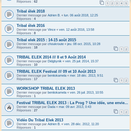
Réponses :
62
1
2
3
4
5
Tribal élek 2018
Dernier message par
Adrien B.
«
lun. 06 août 2018, 12:25
Réponses :
4
Tribal élek 2016
Dernier message par
Vince
«
ven. 12 août 2016, 13:58
Réponses :
8
Tribal elek 2015 : 14-15 août 2015
Dernier message par
choukroute
«
jeu. 08 oct. 2015, 10:28
Réponses :
18
1
2
TRIBAL ELEK 2014 /// 8 et 9 Août 2014
Dernier message par
Didgbynik
«
ven. 25 juil. 2014, 15:37
Réponses :
10
TRIBAL ELEK Festival /// 09 et 10 Août 2013
Dernier message par
benitokamela
«
mer. 18 déc. 2013, 9:51
Réponses :
17
1
2
WORKSHOP TRIBAL ELEK 2013
Dernier message par
benitokamela
«
ven. 26 juil. 2013, 10:55
Réponses :
1
Festival TRIBAL ELEK 2013 : La Prog ? Une idée, une envie...
Dernier message par
Dada
«
mar. 09 avr. 2013, 0:43
Réponses :
27
1
2
Vidéo Du Tribal Elek 2013
Dernier message par
Adrien B.
«
ven. 28 déc. 2012, 11:20
Réponses :
1