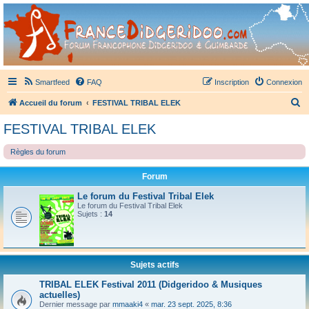
France Didgeridoo
Didgeridoo et Guimbarde sur France Didgeridoo - retrouvez la communauté.
Smartfeed
FAQ
Inscription
Connexion
R
Accueil du forum
FESTIVAL TRIBAL ELEK
e
FESTIVAL TRIBAL ELEK
c
Règles du forum
h
e
Forum
r
Le forum du Festival Tribal Elek
c
Le forum du Festival Tribal Elek
Sujets :
14
h
e
r
Sujets actifs
TRIBAL ELEK Festival 2011 (Didgeridoo & Musiques
actuelles)
Dernier message par
mmaaki4
«
mar. 23 sept. 2025, 8:36