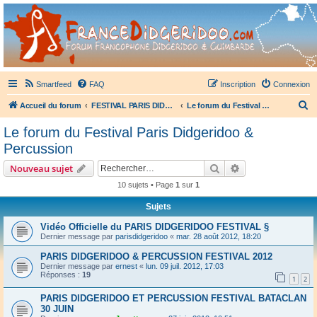
France Didgeridoo
Didgeridoo et Guimbarde sur France Didgeridoo - retrouvez la communauté.
Smartfeed
FAQ
Inscription
Connexion
R
Accueil du forum
FESTIVAL PARIS DIDGERIDOO & PERCUSSION
Le forum du Festival Paris Didgeridoo & Percussion
e
Le forum du Festival Paris Didgeridoo &
c
Percussion
h
Rechercher
Recherche avanc
Nouveau sujet
e
10 sujets • Page
1
sur
1
r
Sujets
c
h
Vidéo Officielle du PARIS DIDGERIDOO FESTIVAL §
Dernier message par
parisdidgeridoo
«
mar. 28 août 2012, 18:20
e
PARIS DIDGERIDOO & PERCUSSION FESTIVAL 2012
r
Dernier message par
ernest
«
lun. 09 juil. 2012, 17:03
Réponses :
19
1
2
PARIS DIDGERIDOO ET PERCUSSION FESTIVAL BATACLAN
30 JUIN