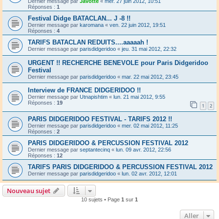
Dernier message par
Javotte
«
mer. 27 juin 2012, 10:51
Réponses :
1
Festival Didge BATACLAN... J -8 !!
Dernier message par
karomana
«
ven. 22 juin 2012, 19:51
Réponses :
4
TARIFS BATACLAN REDUITS....aaaaah !
Dernier message par
parisdidgeridoo
«
jeu. 31 mai 2012, 22:32
URGENT !! RECHERCHE BENEVOLE pour Paris Didgeridoo
Festival
Dernier message par
parisdidgeridoo
«
mar. 22 mai 2012, 23:45
Interview de FRANCE DIDGERIDOO !!
Dernier message par
Utnapishtim
«
lun. 21 mai 2012, 9:55
Réponses :
19
1
2
PARIS DIDGERIDOO FESTIVAL - TARIFS 2012 !!
Dernier message par
parisdidgeridoo
«
mer. 02 mai 2012, 11:25
Réponses :
2
PARIS DIDGERIDOO & PERCUSSION FESTIVAL 2012
Dernier message par
septantecinq
«
lun. 09 avr. 2012, 22:56
Réponses :
12
TARIFS PARIS DIDGERIDOO & PERCUSSION FESTIVAL 2012
Dernier message par
parisdidgeridoo
«
lun. 02 avr. 2012, 12:01
Nouveau sujet
10 sujets • Page
1
sur
1
Aller