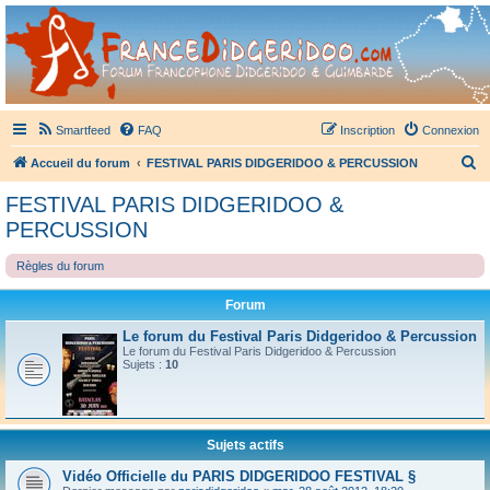
France Didgeridoo
Didgeridoo et Guimbarde sur France Didgeridoo - retrouvez la communauté.
Smartfeed
FAQ
Inscription
Connexion
R
Accueil du forum
FESTIVAL PARIS DIDGERIDOO & PERCUSSION
e
FESTIVAL PARIS DIDGERIDOO &
c
PERCUSSION
h
Règles du forum
e
r
Forum
c
Le forum du Festival Paris Didgeridoo & Percussion
h
Le forum du Festival Paris Didgeridoo & Percussion
Sujets :
10
e
r
Sujets actifs
Vidéo Officielle du PARIS DIDGERIDOO FESTIVAL §