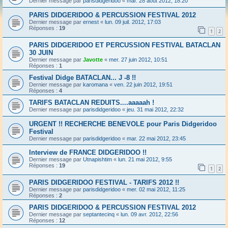
Dernier message par
parisdidgeridoo
«
mar. 28 août 2012, 18:20
PARIS DIDGERIDOO & PERCUSSION FESTIVAL 2012
Dernier message par
ernest
«
lun. 09 juil. 2012, 17:03
Réponses :
19
1
2
PARIS DIDGERIDOO ET PERCUSSION FESTIVAL BATACLAN
30 JUIN
Dernier message par
Javotte
«
mer. 27 juin 2012, 10:51
Réponses :
1
Festival Didge BATACLAN... J -8 !!
Dernier message par
karomana
«
ven. 22 juin 2012, 19:51
Réponses :
4
TARIFS BATACLAN REDUITS....aaaaah !
Dernier message par
parisdidgeridoo
«
jeu. 31 mai 2012, 22:32
URGENT !! RECHERCHE BENEVOLE pour Paris Didgeridoo
Festival
Dernier message par
parisdidgeridoo
«
mar. 22 mai 2012, 23:45
Interview de FRANCE DIDGERIDOO !!
Dernier message par
Utnapishtim
«
lun. 21 mai 2012, 9:55
Réponses :
19
1
2
PARIS DIDGERIDOO FESTIVAL - TARIFS 2012 !!
Dernier message par
parisdidgeridoo
«
mer. 02 mai 2012, 11:25
Réponses :
2
PARIS DIDGERIDOO & PERCUSSION FESTIVAL 2012
Dernier message par
septantecinq
«
lun. 09 avr. 2012, 22:56
Réponses :
12